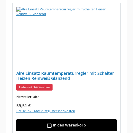
Alre Einsatz Raumtemperaturregler mit Schalter
Heizen Reinweiß Glänzend
Lieferzeit 3-4 Wochen
Hersteller:
alre
Regulärer Preis:
59,51 €
Preise inkl. MwSt. zzgl. Versandkosten
In den Warenkorb