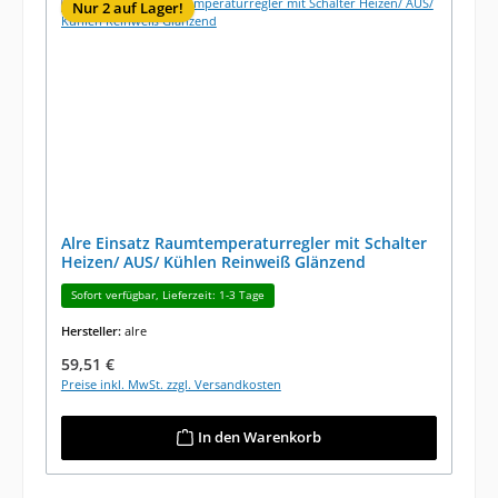
Nur 2 auf Lager!
Alre Einsatz Raumtemperaturregler mit Schalter
Heizen/ AUS/ Kühlen Reinweiß Glänzend
Sofort verfügbar, Lieferzeit: 1-3 Tage
Hersteller:
alre
Regulärer Preis:
59,51 €
Preise inkl. MwSt. zzgl. Versandkosten
In den Warenkorb