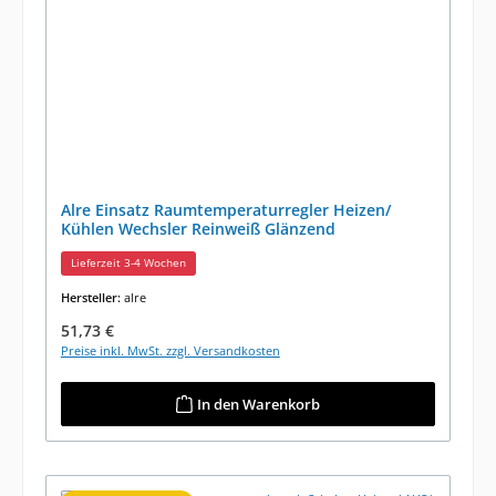
Alre Einsatz Raumtemperaturregler Heizen/
Kühlen Wechsler Reinweiß Glänzend
Lieferzeit 3-4 Wochen
Hersteller:
alre
Regulärer Preis:
51,73 €
Preise inkl. MwSt. zzgl. Versandkosten
In den Warenkorb