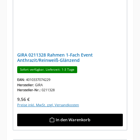
GIRA 0211328 Rahmen 1-Fach Event
Anthrazit/Reinweiß-Glänzend
Sofort verfügbar, Lieferzeit: 1-3 Tage
EAN:
4010337074229
Hersteller:
GIRA
Hersteller-Nr.:
0211328
Regulärer Preis:
9,56 €
Preise inkl. MwSt. zzgl. Versandkosten
In den Warenkorb