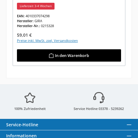
Lieferzeit 3-4 Wochen
EAN:
4010337074298
Hersteller:
GIRA
Hersteller-Nr.:
0215328
Regulärer Preis:
59,01 €
Preise inkl. MwSt. zzgl. Versandkosten
In den Warenkorb
100% Zufriedenheit
Service Hotline 03378 - 5239262
Service-Hotline
Informationen