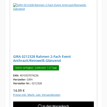
GIRA 0212328 Rahmen 2-Fach Event
Anthrazit/Reinweiß-Glänzend
Sofort verfügbar, Lieferzeit: 1-3 Tage
EAN:
4010337074236
Hersteller:
GIRA
Hersteller-Nr.:
0212328
Regulärer Preis:
14,09 €
Preise inkl. MwSt. zzgl. Versandkosten
In den Warenkorb