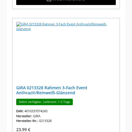
GIRA 0213328 Rahmen 3-Fach Event
Anthrazit/Reinweiß-Glänzend
Sofort verfügbar, Lieferzeit: 1-3 Tage
EAN:
4010337074243
Hersteller:
GIRA
Hersteller-Nr.:
0213328
Regulärer Preis:
23,99 €