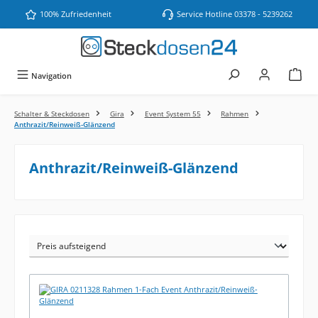
Zum Hauptinhalt springen
100% Zufriedenheit
Service Hotline 03378 - 5239262
Navigation
Schalter & Steckdosen
Gira
Event System 55
Rahmen
Anthrazit/Reinweiß-Glänzend
Anthrazit/Reinweiß-Glänzend