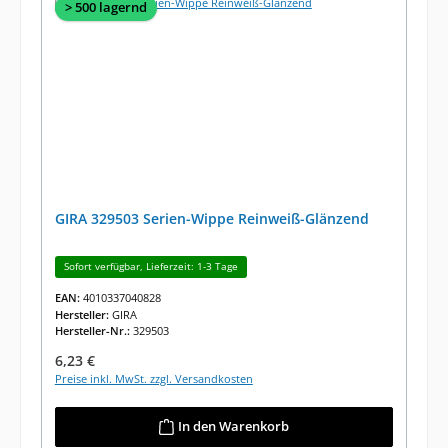
> 500 lagernd
GIRA 329503 Serien-Wippe Reinweiß-Glänzend
Sofort verfügbar, Lieferzeit: 1-3 Tage
EAN:
4010337040828
Hersteller:
GIRA
Hersteller-Nr.:
329503
Regulärer Preis:
6,23 €
Preise inkl. MwSt. zzgl. Versandkosten
In den Warenkorb