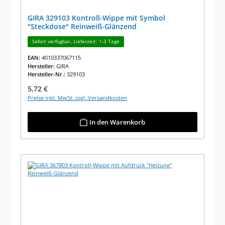
GIRA 329103 Kontroll-Wippe mit Symbol
"Steckdose" Reinweiß-Glänzend
Sofort verfügbar, Lieferzeit: 1-3 Tage
EAN:
4010337067115
Hersteller:
GIRA
Hersteller-Nr.:
329103
Regulärer Preis:
5,72 €
Preise inkl. MwSt. zzgl. Versandkosten
In den Warenkorb