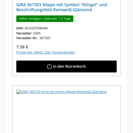
GIRA 367303 Wippe mit Symbol "Klingel" und
Beschriftungsfeld Reinweiß-Glänzend
Sofort verfügbar, Lieferzeit: 1-3 Tage
EAN:
4010337040040
Hersteller:
GIRA
Hersteller-Nr.:
367303
Regulärer Preis:
7,58 €
Preise inkl. MwSt. zzgl. Versandkosten
In den Warenkorb