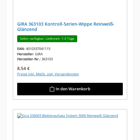
GIRA 363103 Kontroll-Serien-Wippe Reinweiß-
Glänzend
Sofort verfügbar, Lieferzeit: 1-3 Tage
EAN:
4010337041115
Hersteller:
GIRA
Hersteller-Nr.:
363103
Regulärer Preis:
8,54 €
Preise inkl. MwSt. zzgl. Versandkosten
In den Warenkorb