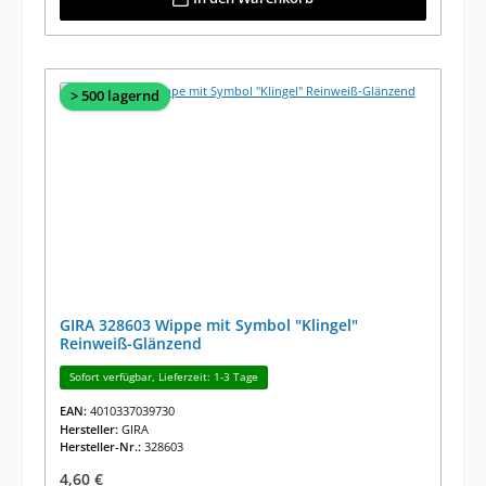
> 500 lagernd
GIRA 328603 Wippe mit Symbol "Klingel"
Reinweiß-Glänzend
Sofort verfügbar, Lieferzeit: 1-3 Tage
EAN:
4010337039730
Hersteller:
GIRA
Hersteller-Nr.:
328603
Regulärer Preis:
4,60 €