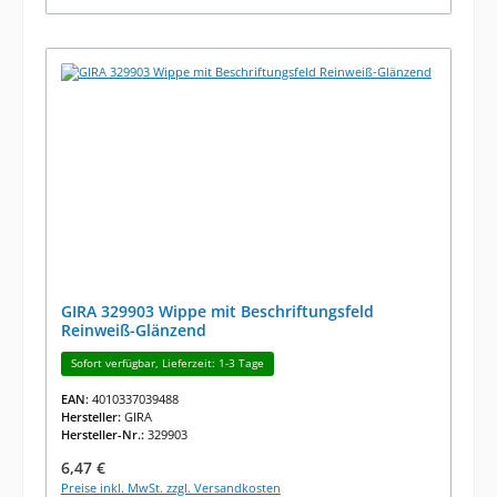
GIRA 329903 Wippe mit Beschriftungsfeld
Reinweiß-Glänzend
Sofort verfügbar, Lieferzeit: 1-3 Tage
EAN:
4010337039488
Hersteller:
GIRA
Hersteller-Nr.:
329903
Regulärer Preis:
6,47 €
Preise inkl. MwSt. zzgl. Versandkosten