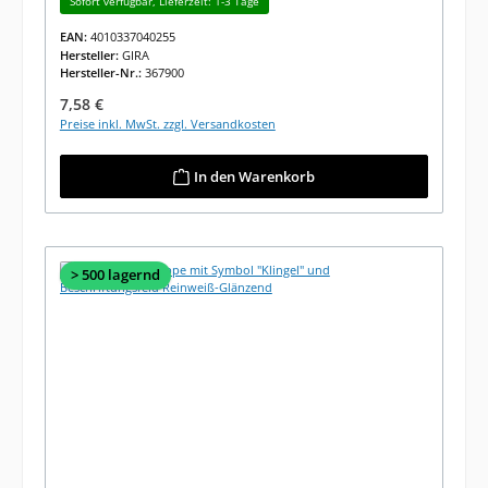
Sofort verfügbar, Lieferzeit: 1-3 Tage
EAN:
4010337040255
Hersteller:
GIRA
Hersteller-Nr.:
367900
Regulärer Preis:
7,58 €
Preise inkl. MwSt. zzgl. Versandkosten
In den Warenkorb
> 500 lagernd