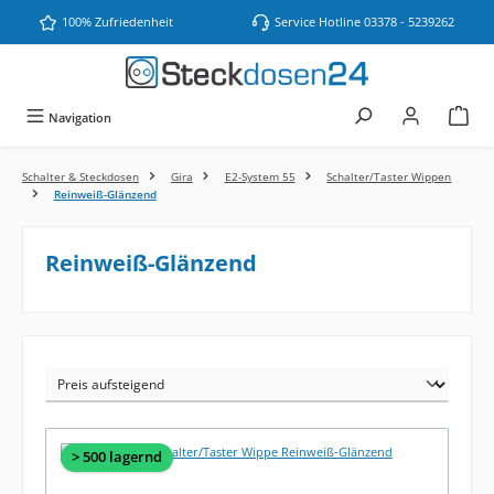
Zum Hauptinhalt springen
100% Zufriedenheit
Service Hotline 03378 - 5239262
Navigation
Schalter & Steckdosen
Gira
E2-System 55
Schalter/Taster Wippen
Reinweiß-Glänzend
Reinweiß-Glänzend
> 500 lagernd