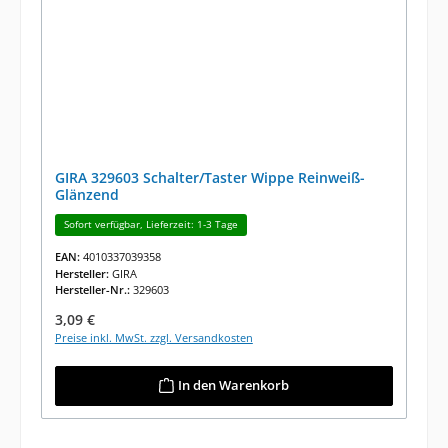
GIRA 329603 Schalter/Taster Wippe Reinweiß-
Glänzend
Sofort verfügbar, Lieferzeit: 1-3 Tage
EAN:
4010337039358
Hersteller:
GIRA
Hersteller-Nr.:
329603
Regulärer Preis:
3,09 €
Preise inkl. MwSt. zzgl. Versandkosten
In den Warenkorb