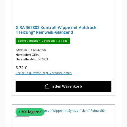
GIRA 367803 Kontroll-Wippe mit Aufdruck
"Heizung" Reinweiß-Glänzend
Sofort verfügbar, Lieferzeit: 1-3 Tage
EAN:
4010337042358
Hersteller:
GIRA
Hersteller-Nr.:
367803
Regulärer Preis:
5,72 €
Preise inkl. MwSt. zzgl. Versandkosten
In den Warenkorb
> 500 lagernd