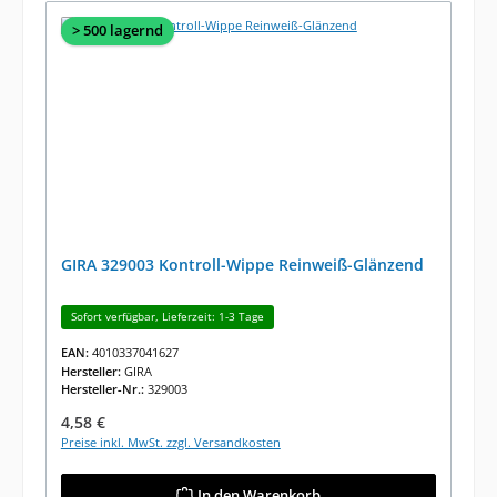
> 500 lagernd
GIRA 329003 Kontroll-Wippe Reinweiß-Glänzend
Sofort verfügbar, Lieferzeit: 1-3 Tage
EAN:
4010337041627
Hersteller:
GIRA
Hersteller-Nr.:
329003
Regulärer Preis:
4,58 €
Preise inkl. MwSt. zzgl. Versandkosten
In den Warenkorb