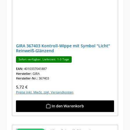
GIRA 367403 Kontroll-Wippe mit Symbol "Licht"
Reinweiß-Glänzend
Sofort verfügbar, Lieferzeit: 1-3 Tage
EAN:
4010337041887
Hersteller:
GIRA
Hersteller-Nr.:
367403
Regulärer Preis:
5,72 €
Preise inkl. MwSt. zzgl. Versandkosten
In den Warenkorb