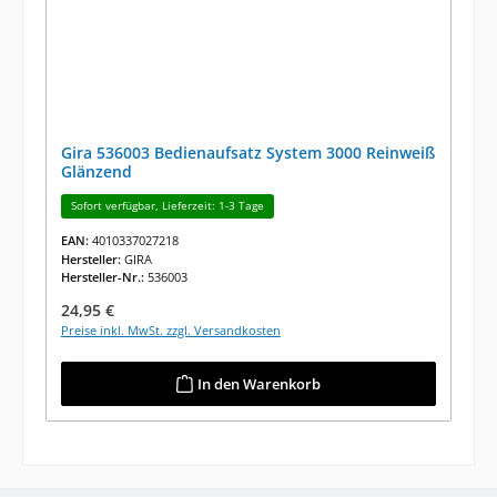
Gira 536003 Bedienaufsatz System 3000 Reinweiß
Glänzend
Sofort verfügbar, Lieferzeit: 1-3 Tage
EAN:
4010337027218
Hersteller:
GIRA
Hersteller-Nr.:
536003
Regulärer Preis:
24,95 €
Preise inkl. MwSt. zzgl. Versandkosten
In den Warenkorb