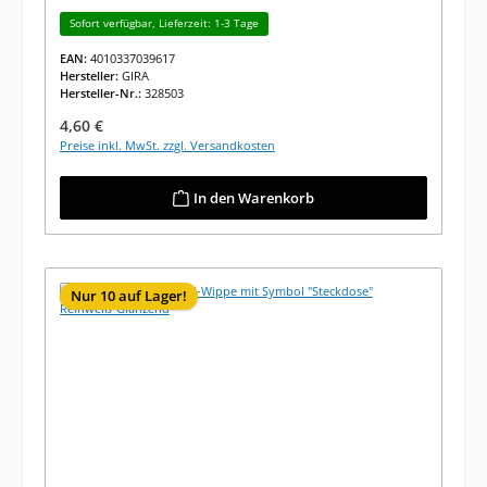
Sofort verfügbar, Lieferzeit: 1-3 Tage
EAN:
4010337039617
Hersteller:
GIRA
Hersteller-Nr.:
328503
Regulärer Preis:
4,60 €
Preise inkl. MwSt. zzgl. Versandkosten
In den Warenkorb
Nur 10 auf Lager!