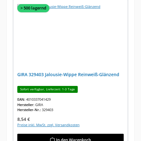
> 500 lagernd
GIRA 329403 Jalousie-Wippe Reinweiß-Glänzend
Sofort verfügbar, Lieferzeit: 1-3 Tage
EAN:
4010337041429
Hersteller:
GIRA
Hersteller-Nr.:
329403
Regulärer Preis:
8,54 €
Preise inkl. MwSt. zzgl. Versandkosten
In den Warenkorb