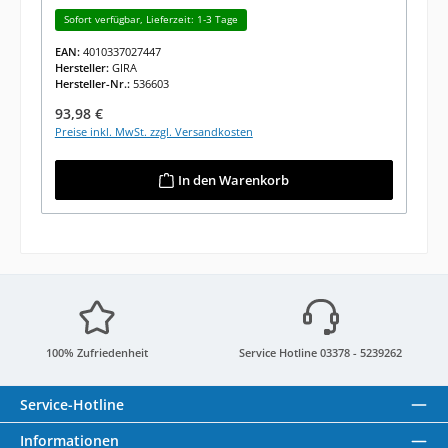
Sofort verfügbar, Lieferzeit: 1-3 Tage
EAN:
4010337027447
Hersteller:
GIRA
Hersteller-Nr.:
536603
Regulärer Preis:
93,98 €
Preise inkl. MwSt. zzgl. Versandkosten
In den Warenkorb
100% Zufriedenheit
Service Hotline 03378 - 5239262
Service-Hotline
Informationen