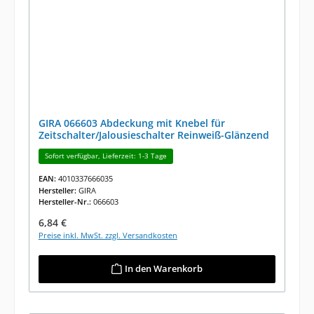
GIRA 066603 Abdeckung mit Knebel für
Zeitschalter/Jalousieschalter Reinweiß-Glänzend
Sofort verfügbar, Lieferzeit: 1-3 Tage
EAN:
4010337666035
Hersteller:
GIRA
Hersteller-Nr.:
066603
Regulärer Preis:
6,84 €
Preise inkl. MwSt. zzgl. Versandkosten
In den Warenkorb