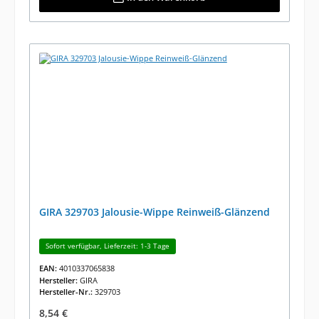
GIRA 329703 Jalousie-Wippe Reinweiß-Glänzend
Sofort verfügbar, Lieferzeit: 1-3 Tage
EAN:
4010337065838
Hersteller:
GIRA
Hersteller-Nr.:
329703
Regulärer Preis:
8,54 €