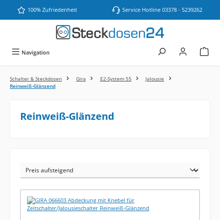
Zum Hauptinhalt springen
100% Zufriedenheit
Service Hotline 03378 - 5239262
Navigation
Schalter & Steckdosen
Gira
E2-System 55
Jalousie
Reinweiß-Glänzend
Reinweiß-Glänzend