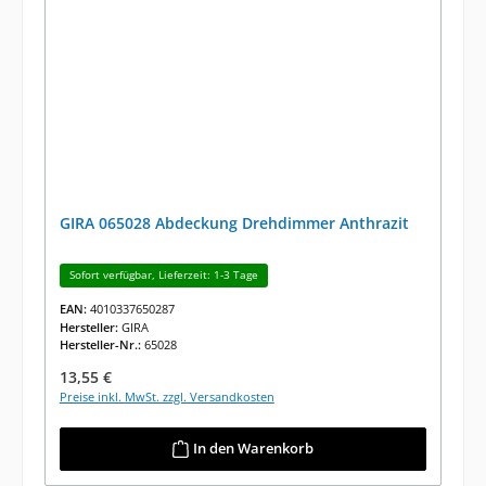
GIRA 065028 Abdeckung Drehdimmer Anthrazit
Sofort verfügbar, Lieferzeit: 1-3 Tage
EAN:
4010337650287
Hersteller:
GIRA
Hersteller-Nr.:
65028
Regulärer Preis:
13,55 €
Preise inkl. MwSt. zzgl. Versandkosten
In den Warenkorb