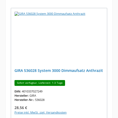
GIRA 536028 System 3000 Dimmaufsatz Anthrazit
Sofort verfügbar, Lieferzeit: 1-3 Tage
EAN:
4010337027249
Hersteller:
GIRA
Hersteller-Nr.:
536028
Regulärer Preis:
28,56 €
Preise inkl. MwSt. zzgl. Versandkosten