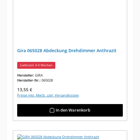
Gira 065028 Abdeckung Drehdimmer Anthrazit
Lieferzeit 3-4 Wochen
Hersteller:
GIRA
Hersteller-Nr.:
065028
Regulärer Preis:
13,55 €
Preise inkl. MwSt. zzgl. Versandkosten
In den Warenkorb