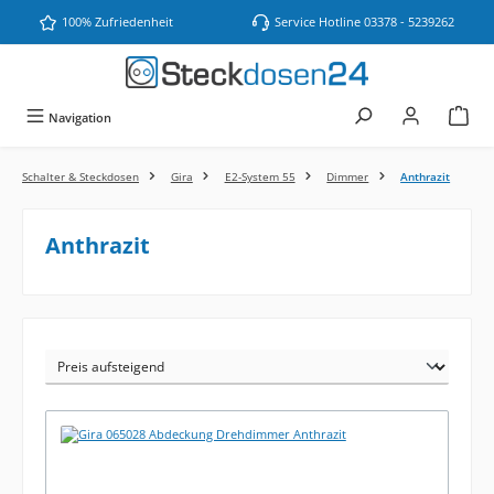
Zum Hauptinhalt springen
100% Zufriedenheit
Service Hotline 03378 - 5239262
Navigation
Schalter & Steckdosen
Gira
E2-System 55
Dimmer
Anthrazit
Anthrazit