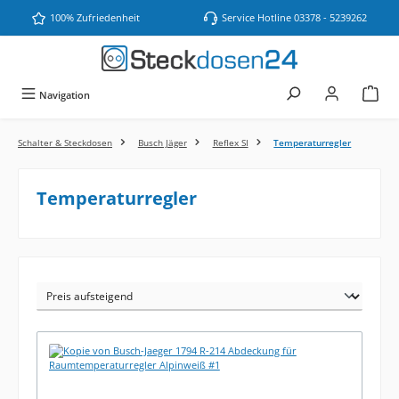
Zum Hauptinhalt springen
100% Zufriedenheit
Service Hotline 03378 - 5239262
Navigation
Schalter & Steckdosen
Busch Jäger
Reflex SI
Temperaturregler
Temperaturregler