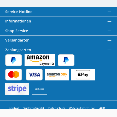
Service-Hotline
Informationen
Shop Service
Versandarten
Zahlungsarten
PayPal
Amazon Pay
Später Bezahlen
Kredit- oder Debitkarte
Benutzerdefiniertes Bild 1
Benutzerdefiniertes Bild 2
Vorkasse
Benutzerdefiniertes Bild 3
Kontakt
Widerrufsrecht
Datenschutz
Widerrufsformular
AGB
Impressum