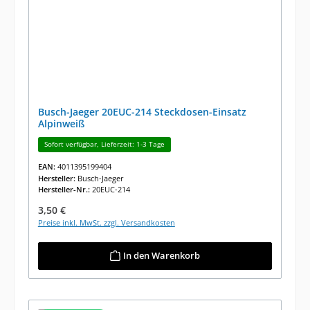
Busch-Jaeger 20EUC-214 Steckdosen-Einsatz
Alpinweiß
Sofort verfügbar, Lieferzeit: 1-3 Tage
EAN:
4011395199404
Hersteller:
Busch-Jaeger
Hersteller-Nr.:
20EUC-214
Regulärer Preis:
3,50 €
Preise inkl. MwSt. zzgl. Versandkosten
In den Warenkorb