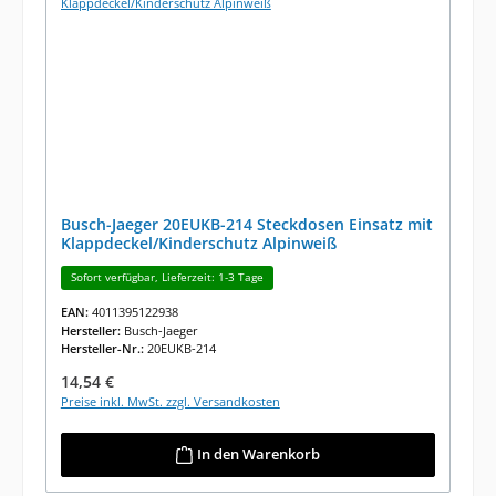
Busch-Jaeger 20EUKB-214 Steckdosen Einsatz mit
Klappdeckel/Kinderschutz Alpinweiß
Sofort verfügbar, Lieferzeit: 1-3 Tage
EAN:
4011395122938
Hersteller:
Busch-Jaeger
Hersteller-Nr.:
20EUKB-214
Regulärer Preis:
14,54 €
Preise inkl. MwSt. zzgl. Versandkosten
In den Warenkorb