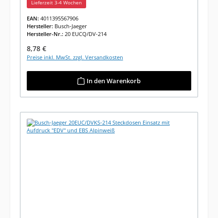
Lieferzeit 3-4 Wochen
EAN:
4011395567906
Hersteller:
Busch-Jaeger
Hersteller-Nr.:
20 EUCQ/DV-214
Regulärer Preis:
8,78 €
Preise inkl. MwSt. zzgl. Versandkosten
In den Warenkorb