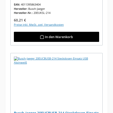
EAN:
4011395863404
Hersteller:
Busch-Jaeger
Hersteller-Nr.:
20EUKSL-214
Regulärer Preis:
60,21 €
Preise inkl. MwSt. zzgl. Versandkosten
In den Warenkorb
Busch-Jaeger 20EUCBUSB-214 Steckdosen Einsatz