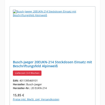
Busch-Jaeger 20EUKN-214 Steckdosen Einsatz mit
Beschriftungsfeld Alpinweiß
Lieferzeit 3-4 Wochen
EAN:
4011395469101
Hersteller:
Busch-Jaeger
Hersteller-Nr.:
20 EUKN-214
Regulärer Preis:
15,85 €
Preise inkl. MwSt. zzgl. Versandkosten