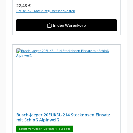
Regulärer Preis:
22,48 €
Preise inkl. MwSt. zzgl. Versandkosten
In den Warenkorb
Busch-Jaeger 20EUKSL-214 Steckdosen Einsatz
mit Schloß Alpinweiß
Sofort verfügbar, Lieferzeit: 1-3 Tage