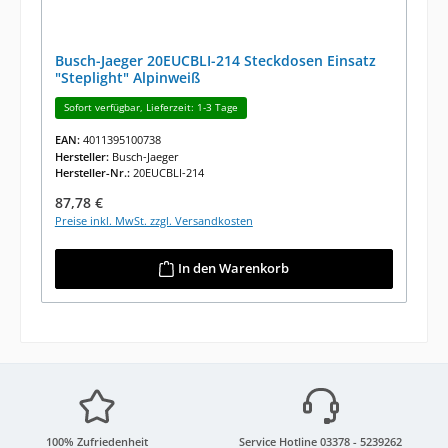
Busch-Jaeger 20EUCBLI-214 Steckdosen Einsatz
"Steplight" Alpinweiß
Sofort verfügbar, Lieferzeit: 1-3 Tage
EAN:
4011395100738
Hersteller:
Busch-Jaeger
Hersteller-Nr.:
20EUCBLI-214
Regulärer Preis:
87,78 €
Preise inkl. MwSt. zzgl. Versandkosten
In den Warenkorb
100% Zufriedenheit
Service Hotline 03378 - 5239262