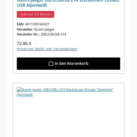
USB Alpinweiß
Lieferzeit 3-4 Wochen
EAN:
4011395164327
Hersteller:
Busch-Jaeger
Hersteller-Nr.:
20EUCBUSB-214
Regulärer Preis:
72,86 €
Preise inkl. MwSt. zzgl. Versandkosten
In den Warenkorb