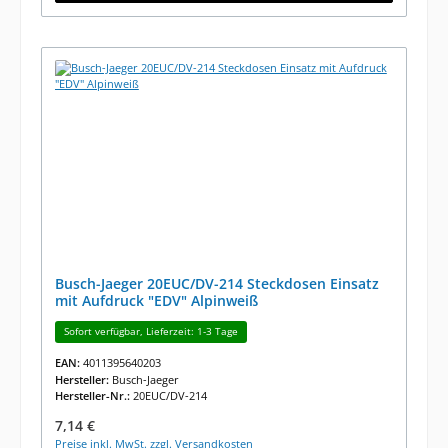
Busch-Jaeger 20EUC/DV-214 Steckdosen Einsatz
mit Aufdruck "EDV" Alpinweiß
Sofort verfügbar, Lieferzeit: 1-3 Tage
EAN:
4011395640203
Hersteller:
Busch-Jaeger
Hersteller-Nr.:
20EUC/DV-214
Regulärer Preis:
7,14 €
Preise inkl. MwSt. zzgl. Versandkosten