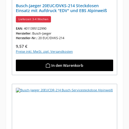
Busch-Jaeger 20EUC/DVKS-214 Steckdosen
Einsatz mit Aufdruck "EDV" und EBS Alpinweiß
Lieferzeit 3-4 Wochen
EAN:
4011395122990
Hersteller:
Busch-Jaeger
Hersteller-Nr.:
20 EUC/DVKS-214
Regulärer Preis:
9,57 €
Preise inkl. MwSt. zzgl. Versandkosten
In den Warenkorb