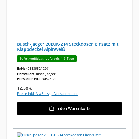
Busch-Jaeger 20EUK-214 Steckdosen Einsatz mit
Klappdeckel Alpinweiß
Sofort verfügbar, Lieferzeit: 1-3 Tage
EAN:
4011395219201
Hersteller:
Busch-Jaeger
Hersteller-Nr.:
20EUK-214
Regulärer Preis:
12,58 €
Preise inkl. MwSt. zzgl. Versandkosten
In den Warenkorb