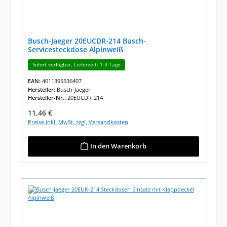
Busch-Jaeger 20EUCDR-214 Busch-
Servicesteckdose Alpinweiß
Sofort verfügbar, Lieferzeit: 1-3 Tage
EAN:
4011395536407
Hersteller:
Busch-Jaeger
Hersteller-Nr.:
20EUCDR-214
Regulärer Preis:
11,46 €
Preise inkl. MwSt. zzgl. Versandkosten
In den Warenkorb