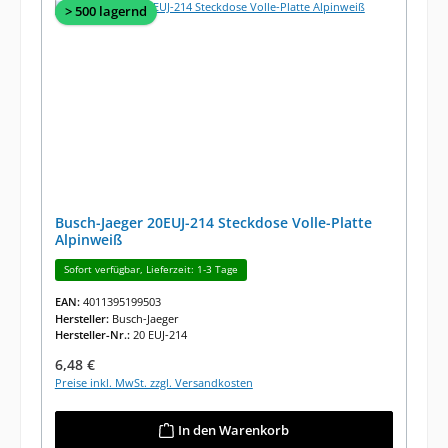
> 500 lagernd
Busch-Jaeger 20EUJ-214 Steckdose Volle-Platte
Alpinweiß
Sofort verfügbar, Lieferzeit: 1-3 Tage
EAN:
4011395199503
Hersteller:
Busch-Jaeger
Hersteller-Nr.:
20 EUJ-214
Regulärer Preis:
6,48 €
Preise inkl. MwSt. zzgl. Versandkosten
In den Warenkorb