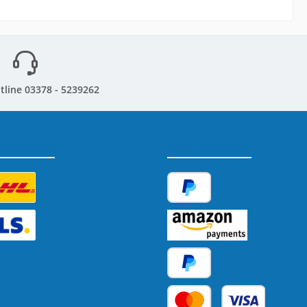
tline 03378 - 5239262
sandarten
Zahlungsarten
tzerdefiniertes Bild 1
PayPal
tzerdefiniertes Bild 2
Amazon Pay
Später Bezahlen