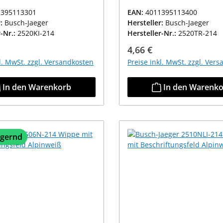
1395113301
EAN:
4011395113400
r:
Busch-Jaeger
Hersteller:
Busch-Jaeger
r-Nr.:
2520KI-214
Hersteller-Nr.:
2520TR-214
r Preis:
Regulärer Preis:
4,66 €
kl. MwSt. zzgl. Versandkosten
Preise inkl. MwSt. zzgl. Ver
In den Warenkorb
In den Warenk
agernd