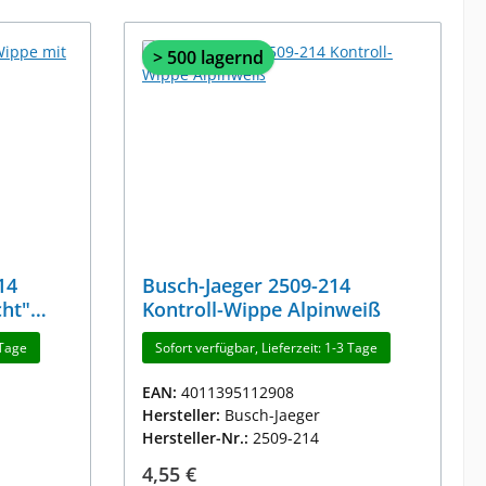
> 500 lagernd
14
Busch-Jaeger 2509-214
cht"
Kontroll-Wippe Alpinweiß
 Tage
Sofort verfügbar, Lieferzeit: 1-3 Tage
EAN:
4011395112908
Hersteller:
Busch-Jaeger
Hersteller-Nr.:
2509-214
Regulärer Preis:
4,55 €