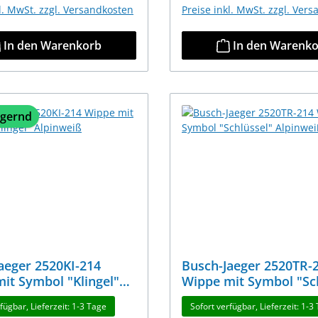
kl. MwSt. zzgl. Versandkosten
Preise inkl. MwSt. zzgl. Ver
In den Warenkorb
In den Warenk
agernd
aeger 2520KI-214
Busch-Jaeger 2520TR-
it Symbol "Klingel"
Wippe mit Symbol "Sc
iß
Alpinweiß
fügbar, Lieferzeit: 1-3 Tage
Sofort verfügbar, Lieferzeit: 1-3