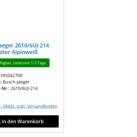
aeger 2610/6UJ-214
lter Alpinweiß
fügbar, Lieferzeit: 1-3 Tage
1395042700
r:
Busch-Jaeger
r-Nr.:
2610/6UJ-214
r Preis:
kl. MwSt. zzgl. Versandkosten
In den Warenkorb