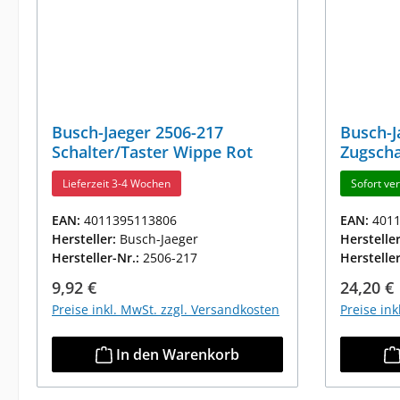
Busch-Jaeger 2506-217
Busch-J
Schalter/Taster Wippe Rot
Zugscha
Lieferzeit 3-4 Wochen
Sofort ver
EAN:
4011395113806
EAN:
401
Hersteller:
Busch-Jaeger
Herstelle
Hersteller-Nr.:
2506-217
Herstelle
Regulärer Preis:
Reguläre
9,92 €
24,20 €
Preise inkl. MwSt. zzgl. Versandkosten
Preise in
In den Warenkorb