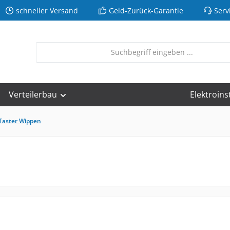
schneller Versand
Geld-Zurück-Garantie
Serv
Verteilerbau
Elektroins
Taster Wippen