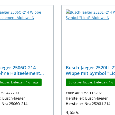
aeger 2506O-214
Busch-Jaeger 2520LI-2
ohne Halteelement
Wippe mit Symbol "Li
iß
Alpinweiß
fügbar, Lieferzeit: 1-3 Tage
Sofort verfügbar, Lieferzeit: 1-3
1395477700
EAN:
4011395113202
r:
Busch-Jaeger
Hersteller:
Busch-Jaeger
r-Nr.:
2506O-214
Hersteller-Nr.:
2520LI-214
r Preis:
Regulärer Preis:
4,55 €