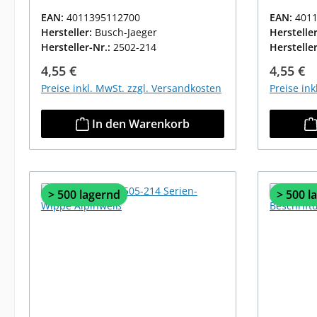
EAN:
4011395112700
EAN:
401
Hersteller:
Busch-Jaeger
Herstelle
Hersteller-Nr.:
2502-214
Herstelle
Regulärer Preis:
Reguläre
4,55 €
4,55 €
Preise inkl. MwSt. zzgl. Versandkosten
Preise in
In den Warenkorb
> 500 lagernd
> 500 l