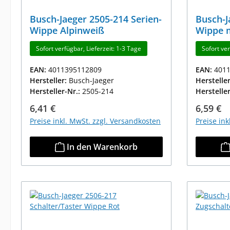
Busch-Jaeger 2505-214 Serien-
Busch-J
Wippe Alpinweiß
Wippe m
Alpinwe
Sofort verfügbar, Lieferzeit: 1-3 Tage
Sofort ver
EAN:
4011395112809
EAN:
401
Hersteller:
Busch-Jaeger
Herstelle
Hersteller-Nr.:
2505-214
Herstelle
Regulärer Preis:
Reguläre
6,41 €
6,59 €
Preise inkl. MwSt. zzgl. Versandkosten
Preise in
In den Warenkorb