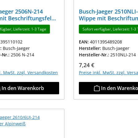
aeger 2506N-214
Busch-Jaeger 2510NLI
it Beschriftungsfeld
Wippe mit Beschriftun
iß
Alpinweiß
fügbar, Lieferzeit: 1-3 Tage
Sofort verfügbar, Lieferzeit: 1-3
1395110102
EAN:
4011395489208
r:
Busch-Jaeger
Hersteller:
Busch-Jaeger
r-Nr.:
2506 N-214
Hersteller-Nr.:
2510NLI-214
r Preis:
Regulärer Preis:
7,24 €
kl. MwSt. zzgl. Versandkosten
Preise inkl. MwSt. zzgl. Ver
In den Warenkorb
In den Warenk