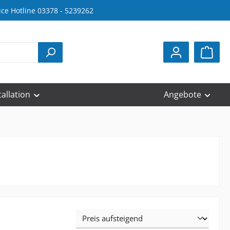
ice Hotline 03378 - 5239262
tallation
Angebote