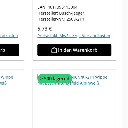
EAN:
4011395113004
Hersteller:
Busch-Jaeger
Hersteller-Nr.:
2508-214
Regulärer Preis:
5,73 €
sandkosten
Preise inkl. MwSt. zzgl. Versandkosten
orb
In den Warenkorb
> 500 lagernd