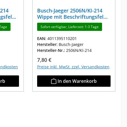
-214
Busch-Jaeger 2506N/KI-214
gsfeld
Wippe mit Beschriftungsfeld
Alpinweiß
 Tage
Sofort verfügbar, Lieferzeit: 1-3 Tage
EAN:
4011395110201
Hersteller:
Busch-Jaeger
Hersteller-Nr.:
2506N/KI-214
Regulärer Preis:
7,80 €
sandkosten
Preise inkl. MwSt. zzgl. Versandkosten
orb
In den Warenkorb