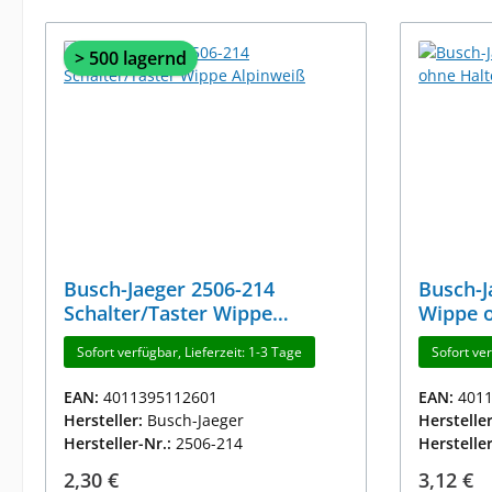
> 500 lagernd
Busch-Jaeger 2506-214
Busch-J
Schalter/Taster Wippe
Wippe 
Alpinweiß
Alpinwe
Sofort verfügbar, Lieferzeit: 1-3 Tage
Sofort ver
EAN:
4011395112601
EAN:
401
Hersteller:
Busch-Jaeger
Herstelle
Hersteller-Nr.:
2506-214
Herstelle
Regulärer Preis:
Reguläre
2,30 €
3,12 €