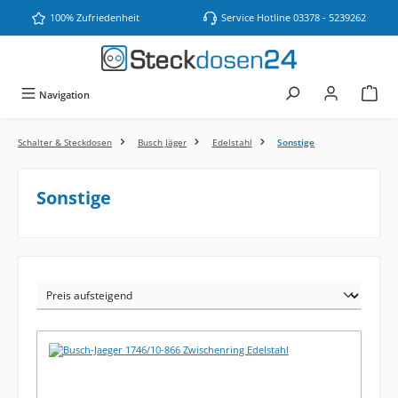
Zum Hauptinhalt springen
100% Zufriedenheit
Service Hotline 03378 - 5239262
Navigation
Schalter & Steckdosen
Busch Jäger
Edelstahl
Sonstige
Sonstige