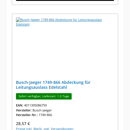
Busch-Jaeger 1749-866 Abdeckung für
Leitungsauslass Edelstahl
Sofort verfügbar, Lieferzeit: 1-3 Tage
EAN:
4011395086759
Hersteller:
Busch-Jaeger
Hersteller-Nr.:
1749-866
Regulärer Preis:
28,57 €
Preise inkl. MwSt. zzgl. Versandkosten