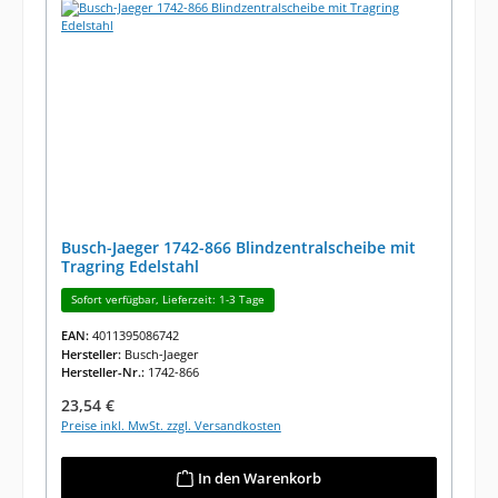
Busch-Jaeger 1742-866 Blindzentralscheibe mit
Tragring Edelstahl
Sofort verfügbar, Lieferzeit: 1-3 Tage
EAN:
4011395086742
Hersteller:
Busch-Jaeger
Hersteller-Nr.:
1742-866
Regulärer Preis:
23,54 €
Preise inkl. MwSt. zzgl. Versandkosten
In den Warenkorb