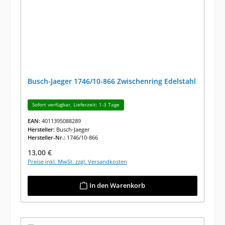
Busch-Jaeger 1746/10-866 Zwischenring Edelstahl
Sofort verfügbar, Lieferzeit: 1-3 Tage
EAN:
4011395088289
Hersteller:
Busch-Jaeger
Hersteller-Nr.:
1746/10-866
Regulärer Preis:
13,00 €
Preise inkl. MwSt. zzgl. Versandkosten
In den Warenkorb