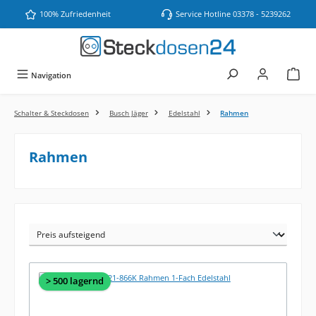
Zum Hauptinhalt springen
100% Zufriedenheit
Service Hotline 03378 - 5239262
Navigation
Schalter & Steckdosen
Busch Jäger
Edelstahl
Rahmen
Rahmen
> 500 lagernd