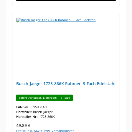
Busch-Jaeger 1723-866K Rahmen 3-Fach Edelstahl
Sofort verfügbar, Lieferzeit: 1-3 Tage
EAN:
4011395088371
Hersteller:
Busch-Jaeger
Hersteller-Nr.:
1723-866K
Regulärer Preis:
49,89 €
Preise inkl. MwSt. zzgl. Versandkosten