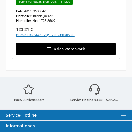
Sofort verfügbar, Lieferzeit: 1-3 Tage
EAN:
4011395088425
Hersteller:
Busch-Jaeger
Hersteller-Nr.:
1725-866K
Regulärer Preis:
123,21 €
Preise inkl. MwSt. zzgl. Versandkosten
In den Warenkorb
100% Zufriedenheit
Service Hotline 03378 - 5239262
Service-Hotline
Informationen