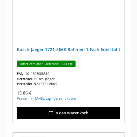
Busch-Jaeger 1721-866K Rahmen 1-Fach Edelstahl
Sofort verfügbar, Lieferzeit: 1-3 Tage
EAN:
4011395088319
Hersteller:
Busch-Jaeger
Hersteller-Nr.:
1721-866K
Regulärer Preis:
15,86 €
Preise inkl. MwSt. zzgl. Versandkosten
In den Warenkorb