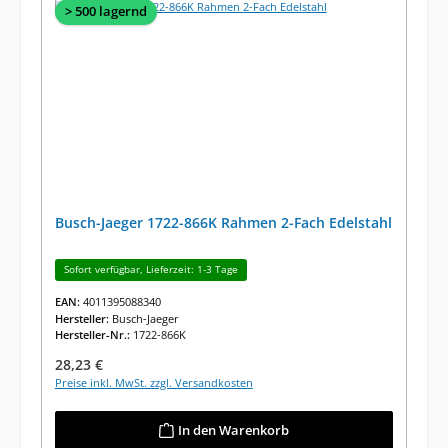
> 500 lagernd
Busch-Jaeger 1722-866K Rahmen 2-Fach Edelstahl
Sofort verfügbar, Lieferzeit: 1-3 Tage
EAN:
4011395088340
Hersteller:
Busch-Jaeger
Hersteller-Nr.:
1722-866K
Regulärer Preis:
28,23 €
Preise inkl. MwSt. zzgl. Versandkosten
In den Warenkorb