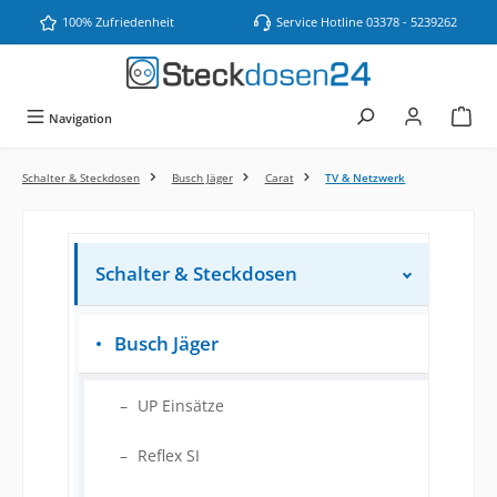
Zum Hauptinhalt springen
100% Zufriedenheit
Service Hotline 03378 - 5239262
Navigation
Schalter & Steckdosen
Busch Jäger
Carat
TV & Netzwerk
Schalter & Steckdosen
Busch Jäger
UP Einsätze
Reflex SI