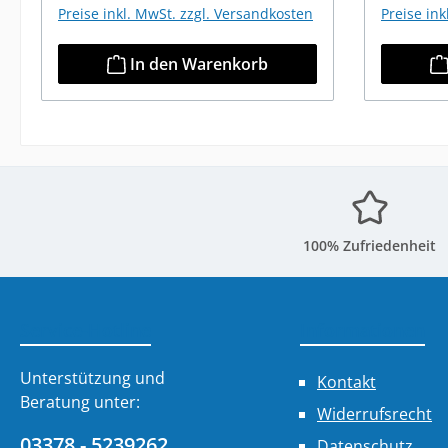
Preise inkl. MwSt. zzgl. Versandkosten
Preise in
In den Warenkorb
100% Zufriedenheit
Service-Hotline
Informationen
Unterstützung und
Kontakt
Beratung unter:
Widerrufsrecht
03378 - 5239262
Datenschutz