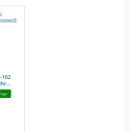
-102
uhr
 Tage