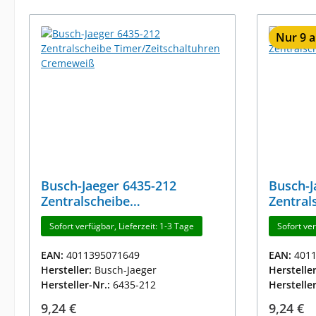
Nur 9 a
Busch-Jaeger 6435-212
Busch-J
Zentralscheibe
Zentral
Timer/Zeitschaltuhren
Cremew
Sofort verfügbar, Lieferzeit: 1-3 Tage
Sofort ver
Cremeweiß
EAN:
4011395071649
EAN:
401
Hersteller:
Busch-Jaeger
Herstelle
Hersteller-Nr.:
6435-212
Herstelle
Regulärer Preis:
Reguläre
9,24 €
9,24 €