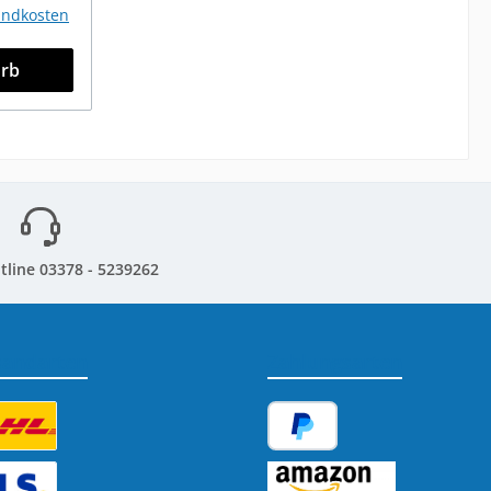
sandkosten
orb
tline 03378 - 5239262
sandarten
Zahlungsarten
tzerdefiniertes Bild 1
PayPal