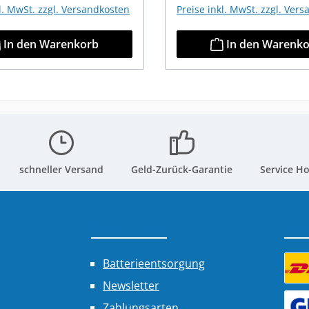
kl. MwSt. zzgl. Versandkosten
Preise inkl. MwSt. zzgl. Ver
In den Warenkorb
In den Warenk
schneller Versand
Geld-Zurück-Garantie
Service Ho
Shop Service
Ver
Batterieentsorgung
Newsletter
Benu
Zahlungsarten