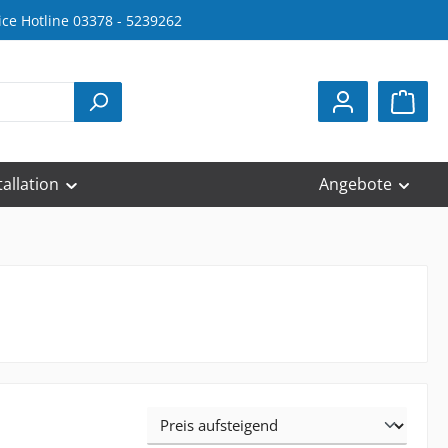
ice Hotline 03378 - 5239262
tallation
Angebote