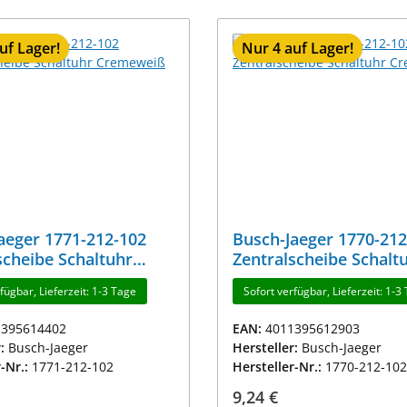
uf Lager!
Nur 4 auf Lager!
aeger 1771-212-102
Busch-Jaeger 1770-212
scheibe Schaltuhr
Zentralscheibe Schalt
eiß
Cremeweiß
fügbar, Lieferzeit: 1-3 Tage
Sofort verfügbar, Lieferzeit: 1-3
1395614402
EAN:
4011395612903
r:
Busch-Jaeger
Hersteller:
Busch-Jaeger
r-Nr.:
1771-212-102
Hersteller-Nr.:
1770-212-102
r Preis:
Regulärer Preis:
9,24 €