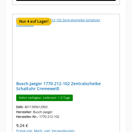
Nur 4 auf Lager!
Busch-Jaeger 1770-212-102 Zentralscheibe
Schaltuhr Cremeweiß
Sofort verfügbar, Lieferzeit: 1-3 Tage
EAN:
4011395612903
Hersteller:
Busch-Jaeger
Hersteller-Nr.:
1770-212-102
Regulärer Preis:
9,24 €
Preise inkl. MwSt. zzgl. Versandkosten