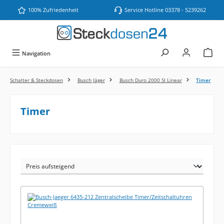
Zum Hauptinhalt springen
100% Zufriedenheit
Service Hotline 03378 - 5239262
Navigation
Schalter & Steckdosen
Busch Jäger
Busch Duro 2000 SI Linear
Timer
Timer