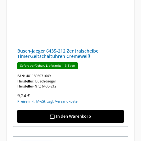
Busch-Jaeger 6435-212 Zentralscheibe
Timer/Zeitschaltuhren Cremeweiß
Sofort verfügbar, Lieferzeit: 1-3 Tage
EAN:
4011395071649
Hersteller:
Busch-Jaeger
Hersteller-Nr.:
6435-212
Regulärer Preis:
9,24 €
Preise inkl. MwSt. zzgl. Versandkosten
In den Warenkorb