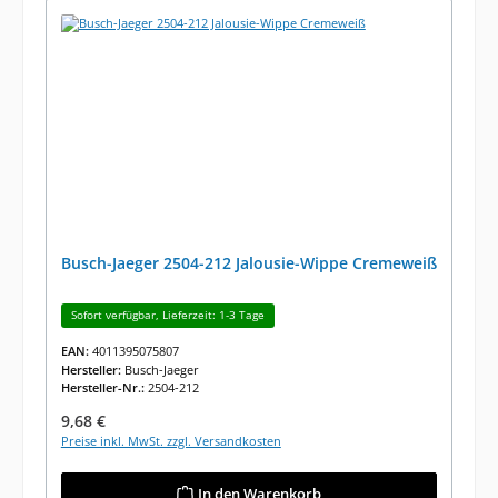
Busch-Jaeger 2504-212 Jalousie-Wippe Cremeweiß
Sofort verfügbar, Lieferzeit: 1-3 Tage
EAN:
4011395075807
Hersteller:
Busch-Jaeger
Hersteller-Nr.:
2504-212
Regulärer Preis:
9,68 €
Preise inkl. MwSt. zzgl. Versandkosten
In den Warenkorb