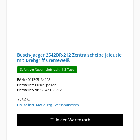
Busch-Jaeger 2542DR-212 Zentralscheibe Jalousie
mit Drehgriff Cremeweiß
Sofort verfügbar, Lieferzeit: 1-3 Tage
EAN:
4011395134108
Hersteller:
Busch-Jaeger
Hersteller-Nr.:
2542 DR-212
Regulärer Preis:
7,72 €
Preise inkl. MwSt. zzgl. Versandkosten
In den Warenkorb