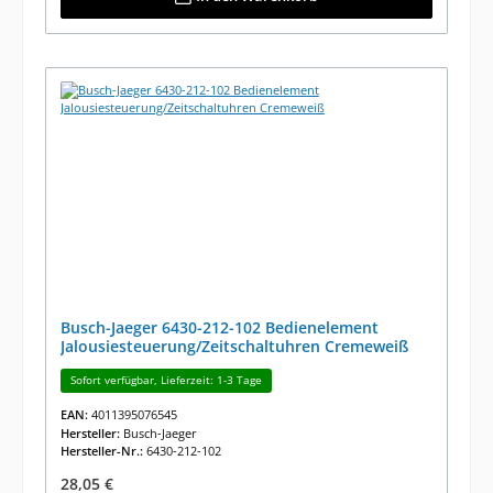
Busch-Jaeger 6430-212-102 Bedienelement
Jalousiesteuerung/Zeitschaltuhren Cremeweiß
Sofort verfügbar, Lieferzeit: 1-3 Tage
EAN:
4011395076545
Hersteller:
Busch-Jaeger
Hersteller-Nr.:
6430-212-102
Regulärer Preis:
28,05 €