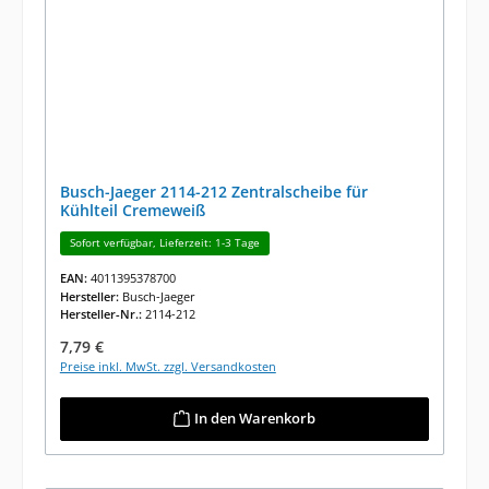
Busch-Jaeger 2114-212 Zentralscheibe für
Kühlteil Cremeweiß
Sofort verfügbar, Lieferzeit: 1-3 Tage
EAN:
4011395378700
Hersteller:
Busch-Jaeger
Hersteller-Nr.:
2114-212
Regulärer Preis:
7,79 €
Preise inkl. MwSt. zzgl. Versandkosten
In den Warenkorb