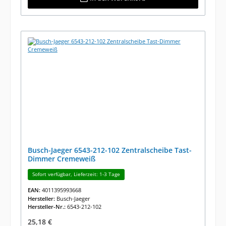
Busch-Jaeger 6543-212-102 Zentralscheibe Tast-
Dimmer Cremeweiß
Sofort verfügbar, Lieferzeit: 1-3 Tage
EAN:
4011395993668
Hersteller:
Busch-Jaeger
Hersteller-Nr.:
6543-212-102
Regulärer Preis:
25,18 €