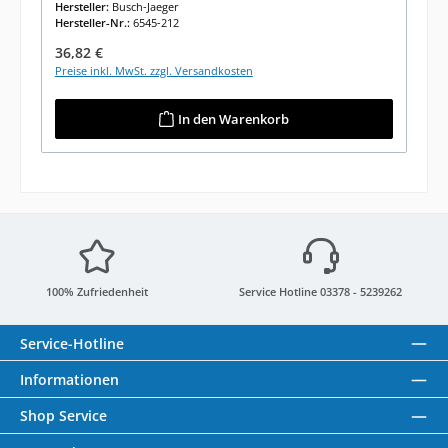
Hersteller:
Busch-Jaeger
Hersteller-Nr.:
6545-212
Regulärer Preis:
36,82 €
Preise inkl. MwSt. zzgl. Versandkosten
In den Warenkorb
100% Zufriedenheit
Service Hotline 03378 - 5239262
Service-Hotline
Informationen
Shop Service