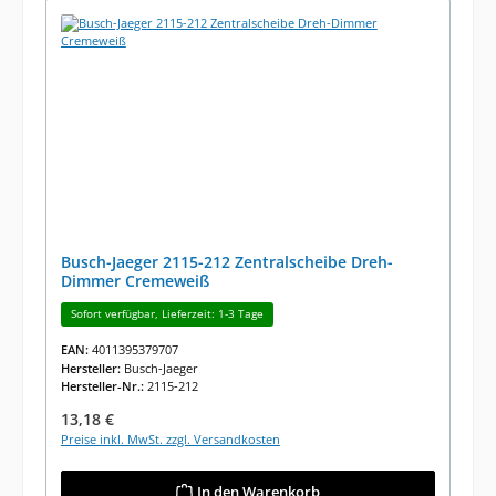
Busch-Jaeger 2115-212 Zentralscheibe Dreh-
Dimmer Cremeweiß
Sofort verfügbar, Lieferzeit: 1-3 Tage
EAN:
4011395379707
Hersteller:
Busch-Jaeger
Hersteller-Nr.:
2115-212
Regulärer Preis:
13,18 €
Preise inkl. MwSt. zzgl. Versandkosten
In den Warenkorb