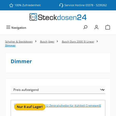
Zum Hauptinhalt springen
100% Zufriedenheit
Service Hotline 03378 - 5239262
Navigation
Schalter & Steckdosen
Busch Jäger
Busch Duro 2000 SI Linear
Dimmer
Dimmer
Nur 8 auf Lager!