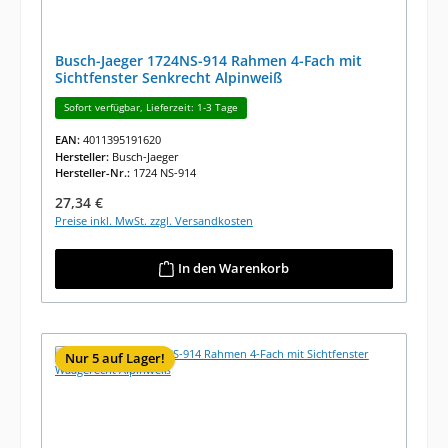
Busch-Jaeger 1724NS-914 Rahmen 4-Fach mit
Sichtfenster Senkrecht Alpinweiß
Sofort verfügbar, Lieferzeit: 1-3 Tage
EAN:
4011395191620
Hersteller:
Busch-Jaeger
Hersteller-Nr.:
1724 NS-914
Regulärer Preis:
27,34 €
Preise inkl. MwSt. zzgl. Versandkosten
In den Warenkorb
Nur 5 auf Lager!