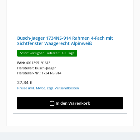
Busch-Jaeger 1734NS-914 Rahmen 4-Fach mit
Sichtfenster Waagerecht Alpinweiß
Sofort verfügbar, Lieferzeit: 1-3 Tage
EAN:
4011395191613
Hersteller:
Busch-Jaeger
Hersteller-Nr.:
1734 NS-914
Regulärer Preis:
27,34 €
Preise inkl. MwSt. zzgl. Versandkosten
In den Warenkorb