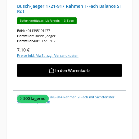
Busch-Jaeger 1721-917 Rahmen 1-Fach Balance SI
Rot
Sofort verfügbar, Lieferzeit: 1-3 Tage
EAN:
4011395191477
Hersteller:
Busch-Jaeger
Hersteller-Nr.:
1721-917
Regulärer Preis:
7,10 €
Preise inkl. MwSt. zzgl. Versandkosten
In den Warenkorb
> 500 lagernd