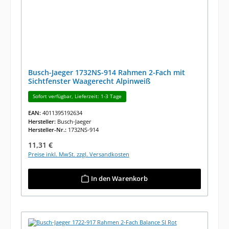
Busch-Jaeger 1732NS-914 Rahmen 2-Fach mit
Sichtfenster Waagerecht Alpinweiß
Sofort verfügbar, Lieferzeit: 1-3 Tage
EAN:
4011395192634
Hersteller:
Busch-Jaeger
Hersteller-Nr.:
1732NS-914
Regulärer Preis:
11,31 €
Preise inkl. MwSt. zzgl. Versandkosten
In den Warenkorb