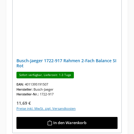
Busch-Jaeger 1722-917 Rahmen 2-Fach Balance SI
Rot
Sofort verfügbar, Lieferzeit: 1-3 Tage
EAN:
4011395191507
Hersteller:
Busch-Jaeger
Hersteller-Nr.:
1722-917
Regulärer Preis:
11,69 €
Preise inkl. MwSt. zzgl. Versandkosten
In den Warenkorb