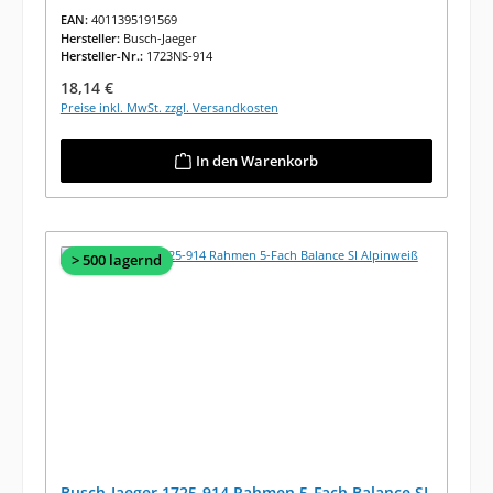
EAN:
4011395191569
Hersteller:
Busch-Jaeger
Hersteller-Nr.:
1723NS-914
Regulärer Preis:
18,14 €
Preise inkl. MwSt. zzgl. Versandkosten
In den Warenkorb
> 500 lagernd
Busch-Jaeger 1725-914 Rahmen 5-Fach Balance SI