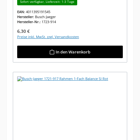
Sofort verfügbar, Lieferzeit: 1-3 Tage
EAN:
4011395191545
Hersteller:
Busch-Jaeger
Hersteller-Nr.:
1723-914
Regulärer Preis:
6,30 €
Preise inkl. MwSt. zzgl. Versandkosten
In den Warenkorb