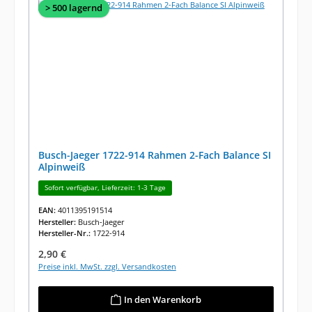
> 500 lagernd
Busch-Jaeger 1722-914 Rahmen 2-Fach Balance SI
Alpinweiß
Sofort verfügbar, Lieferzeit: 1-3 Tage
EAN:
4011395191514
Hersteller:
Busch-Jaeger
Hersteller-Nr.:
1722-914
Regulärer Preis:
2,90 €
Preise inkl. MwSt. zzgl. Versandkosten
In den Warenkorb