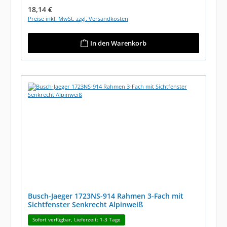
Regulärer Preis:
18,14 €
Preise inkl. MwSt. zzgl. Versandkosten
In den Warenkorb
Busch-Jaeger 1723NS-914 Rahmen 3-Fach mit
Sichtfenster Senkrecht Alpinweiß
Sofort verfügbar, Lieferzeit: 1-3 Tage