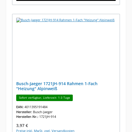
Busch-Jaeger 1721JH-914 Rahmen 1-Fach
"Heizung" Alpinweiß
Sofort verfügbar, Lieferzeit: 1-3 Tage
EAN:
4011395191484
Hersteller:
Busch-Jaeger
Hersteller-Nr.:
1721JH-914
Regulärer Preis:
3,97 €
Preise inkl. MwSt. zzgl. Versandkosten