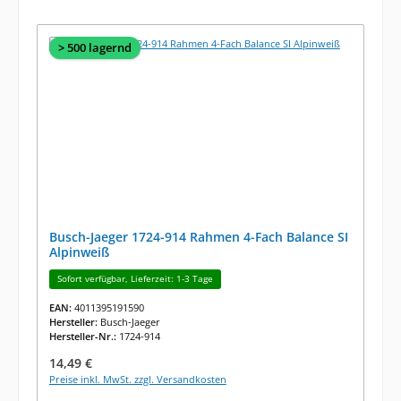
> 500 lagernd
Busch-Jaeger 1724-914 Rahmen 4-Fach Balance SI
Alpinweiß
Sofort verfügbar, Lieferzeit: 1-3 Tage
EAN:
4011395191590
Hersteller:
Busch-Jaeger
Hersteller-Nr.:
1724-914
Regulärer Preis:
14,49 €
Preise inkl. MwSt. zzgl. Versandkosten