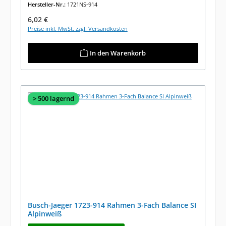
Hersteller-Nr.:
1721NS-914
Regulärer Preis:
6,02 €
Preise inkl. MwSt. zzgl. Versandkosten
In den Warenkorb
> 500 lagernd
Busch-Jaeger 1723-914 Rahmen 3-Fach Balance SI
Alpinweiß