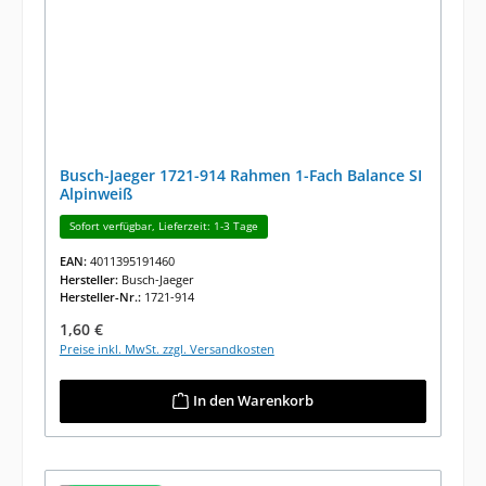
Busch-Jaeger 1721-914 Rahmen 1-Fach Balance SI
Alpinweiß
Sofort verfügbar, Lieferzeit: 1-3 Tage
EAN:
4011395191460
Hersteller:
Busch-Jaeger
Hersteller-Nr.:
1721-914
Regulärer Preis:
1,60 €
Preise inkl. MwSt. zzgl. Versandkosten
In den Warenkorb