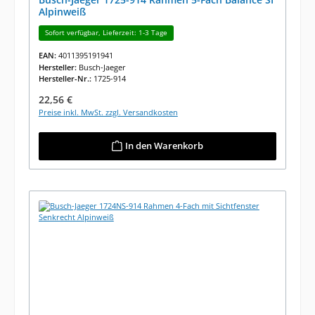
Alpinweiß
Sofort verfügbar, Lieferzeit: 1-3 Tage
EAN:
4011395191941
Hersteller:
Busch-Jaeger
Hersteller-Nr.:
1725-914
Regulärer Preis:
22,56 €
Preise inkl. MwSt. zzgl. Versandkosten
In den Warenkorb