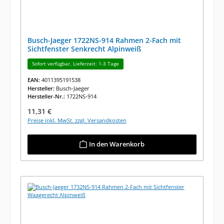
Busch-Jaeger 1722NS-914 Rahmen 2-Fach mit
Sichtfenster Senkrecht Alpinweiß
Sofort verfügbar, Lieferzeit: 1-3 Tage
EAN:
4011395191538
Hersteller:
Busch-Jaeger
Hersteller-Nr.:
1722NS-914
Regulärer Preis:
11,31 €
Preise inkl. MwSt. zzgl. Versandkosten
In den Warenkorb