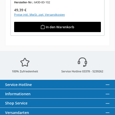
Hersteller-Nr.:
6430-83-102
Regulärer Preis:
49,39 €
Preise inkl. MwSt. zzgl. Versandkosten
In den Warenkorb
100% Zufriedenheit
Service Hotline 03378 - 5239262
Service-Hotline
Informationen
Shop Service
Versandarten