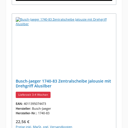
Busch-Jaeger 1740-83 Zentralscheibe Jalousie mit
Drehgriff Alusilber
Lieferzeit 3-4 Wochen
EAN:
4011395074473
Hersteller:
Busch-Jaeger
Hersteller-Nr.:
1740-83
Regulärer Preis:
22,56 €
Preise inkl. MwSt. zzgl. Versandkosten