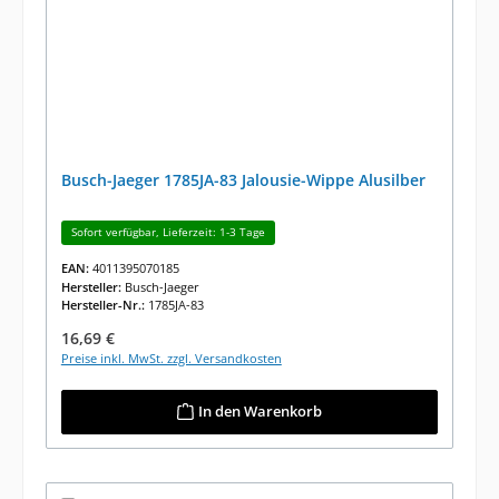
Busch-Jaeger 1785JA-83 Jalousie-Wippe Alusilber
Sofort verfügbar, Lieferzeit: 1-3 Tage
EAN:
4011395070185
Hersteller:
Busch-Jaeger
Hersteller-Nr.:
1785JA-83
Regulärer Preis:
16,69 €
Preise inkl. MwSt. zzgl. Versandkosten
In den Warenkorb