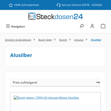
Zum Hauptinhalt springen
100% Zufriedenheit
Service Hotline 03378 - 5239262
Navigation
Schalter & Steckdosen
Busch Jäger
Axcent
Jalousie
Alusilber
Alusilber