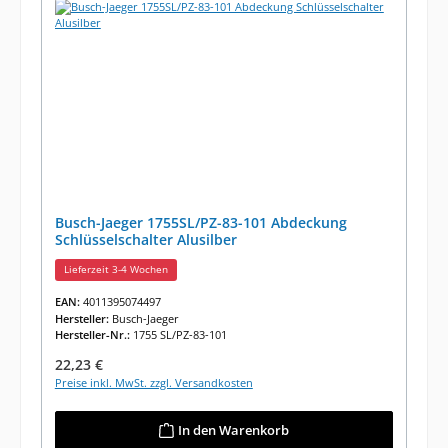
Busch-Jaeger 1755SL/PZ-83-101 Abdeckung
Schlüsselschalter Alusilber
Lieferzeit 3-4 Wochen
EAN:
4011395074497
Hersteller:
Busch-Jaeger
Hersteller-Nr.:
1755 SL/PZ-83-101
Regulärer Preis:
22,23 €
Preise inkl. MwSt. zzgl. Versandkosten
In den Warenkorb