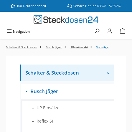
Zum Hauptinhalt springen
100% Zufriedenheit
Service Hotline 03378 - 5239262
Navigation
Schalter & Steckdosen
Busch Jäger
Allwetter 44
Sonstige
Schalter & Steckdosen
Busch Jäger
UP Einsätze
Reflex SI