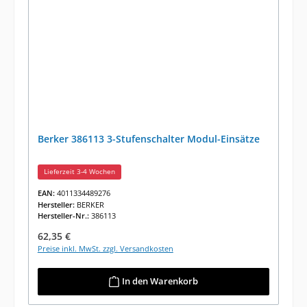
Berker 386113 3-Stufenschalter Modul-Einsätze
Lieferzeit 3-4 Wochen
EAN:
4011334489276
Hersteller:
BERKER
Hersteller-Nr.:
386113
Regulärer Preis:
62,35 €
Preise inkl. MwSt. zzgl. Versandkosten
In den Warenkorb