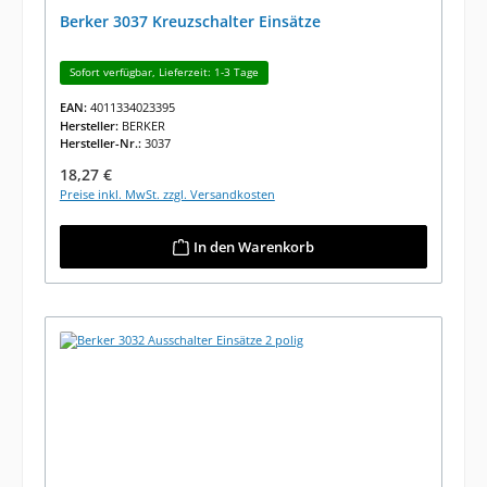
Berker 3037 Kreuzschalter Einsätze
Sofort verfügbar, Lieferzeit: 1-3 Tage
EAN:
4011334023395
Hersteller:
BERKER
Hersteller-Nr.:
3037
Regulärer Preis:
18,27 €
Preise inkl. MwSt. zzgl. Versandkosten
In den Warenkorb