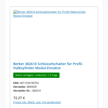
Berker 382610 Schlüsselschalter für Profil-
Halbzylinder Modul-Einsätze
Sofort verfügbar, Lieferzeit: 1-3 Tage
EAN:
4011334190752
Hersteller:
BERKER
Hersteller-Nr.:
382610
Regulärer Preis:
72,27 €
Preise inkl. MwSt. zzgl. Versandkosten