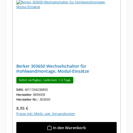
Berker 303650 Wechselschalter für
Hohlwandmontage, Modul-Einsätze
Sofort verfügbar, Lieferzeit: 1-3 Tage
EAN:
4011334238850
Hersteller:
BERKER
Hersteller-Nr.:
303650
Regulärer Preis:
8,95 €
Preise inkl. MwSt. zzgl. Versandkosten
In den Warenkorb