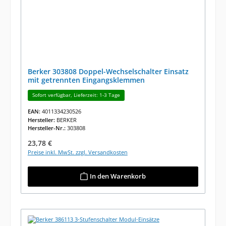
Berker 303808 Doppel-Wechselschalter Einsatz
mit getrennten Eingangsklemmen
Sofort verfügbar, Lieferzeit: 1-3 Tage
EAN:
4011334230526
Hersteller:
BERKER
Hersteller-Nr.:
303808
Regulärer Preis:
23,78 €
Preise inkl. MwSt. zzgl. Versandkosten
In den Warenkorb