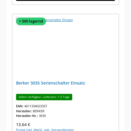
> 500 lagernd
Berker 3035 Serienschalter Einsatz
Sofort verfügbar, Lieferzeit: 1-3 Tage
EAN:
4011334023357
Hersteller:
BERKER
Hersteller-Nr.:
3035
Regulärer Preis:
13,64 €
Preise inkl. MwSt. zzgl. Versandkosten