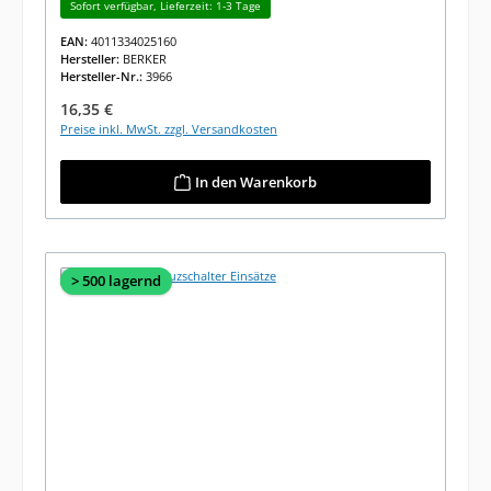
Sofort verfügbar, Lieferzeit: 1-3 Tage
EAN:
4011334025160
Hersteller:
BERKER
Hersteller-Nr.:
3966
Regulärer Preis:
16,35 €
Preise inkl. MwSt. zzgl. Versandkosten
In den Warenkorb
> 500 lagernd