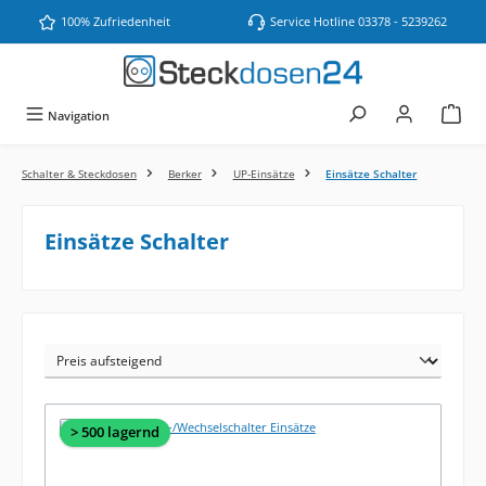
Zum Hauptinhalt springen
100% Zufriedenheit
Service Hotline 03378 - 5239262
Navigation
Schalter & Steckdosen
Berker
UP-Einsätze
Einsätze Schalter
Einsätze Schalter
> 500 lagernd