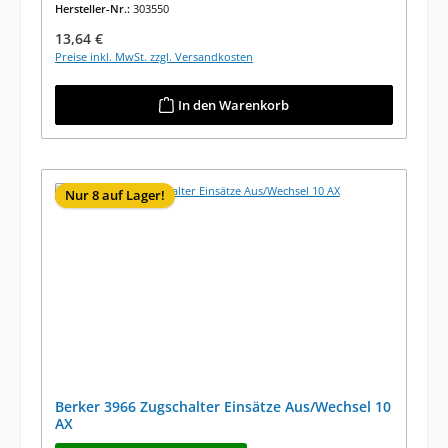
Hersteller-Nr.:
303550
Regulärer Preis:
13,64 €
Preise inkl. MwSt. zzgl. Versandkosten
In den Warenkorb
Nur 8 auf Lager!
Berker 3966 Zugschalter Einsätze Aus/Wechsel 10
AX