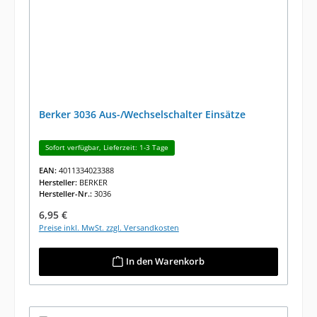
Berker 3036 Aus-/Wechselschalter Einsätze
Sofort verfügbar, Lieferzeit: 1-3 Tage
EAN:
4011334023388
Hersteller:
BERKER
Hersteller-Nr.:
3036
Regulärer Preis:
6,95 €
Preise inkl. MwSt. zzgl. Versandkosten
In den Warenkorb