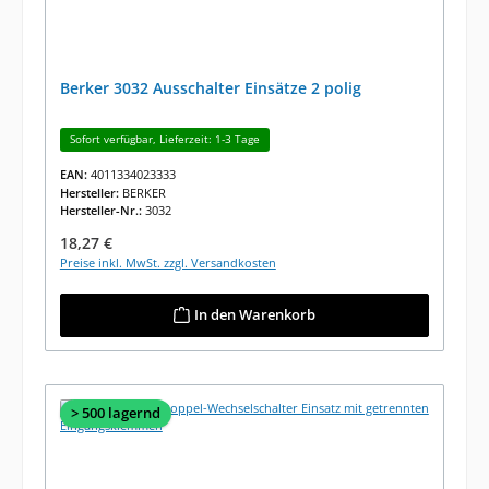
Berker 3032 Ausschalter Einsätze 2 polig
Sofort verfügbar, Lieferzeit: 1-3 Tage
EAN:
4011334023333
Hersteller:
BERKER
Hersteller-Nr.:
3032
Regulärer Preis:
18,27 €
Preise inkl. MwSt. zzgl. Versandkosten
In den Warenkorb
> 500 lagernd