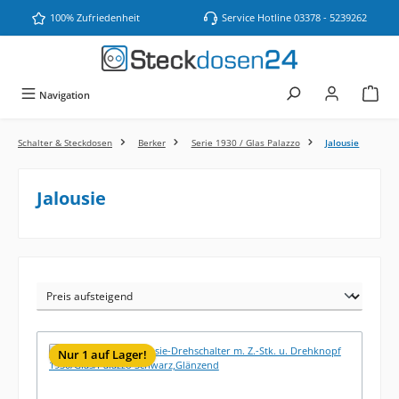
Zum Hauptinhalt springen
100% Zufriedenheit
Service Hotline 03378 - 5239262
Navigation
Schalter & Steckdosen
Berker
Serie 1930 / Glas Palazzo
Jalousie
Jalousie
Nur 1 auf Lager!