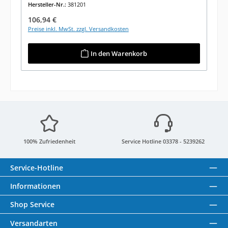
Hersteller-Nr.:
381201
Regulärer Preis:
106,94 €
Preise inkl. MwSt. zzgl. Versandkosten
In den Warenkorb
100% Zufriedenheit
Service Hotline 03378 - 5239262
Service-Hotline
Informationen
Shop Service
Versandarten