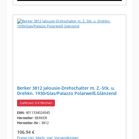
Berker 3812 Jalousie-Drehschalter m. Z.-Stk. u.
Drehkn. 1930/Glas/Palazzo Polarweiß,Glänzend
Lieferzeit 3-4 Wochen
EAN:
4011334024545
Hersteller:
BERKER
Hersteller-Nr.:
3812
Regulärer Preis:
106,94 €
Preise inkl. MwSt. zzgl. Versandkosten