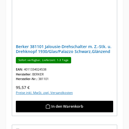
Berker 381101 Jalousie-Drehschalter m. Z.-Stk. u.
Drehknopf 1930/Glas/Palazzo Schwarz,Glänzend
Sofort verfügbar, Lieferzeit: 1-3 Tage
EAN:
4011334024538
Hersteller:
BERKER
Hersteller-Nr.:
381101
Regulärer Preis:
95,57 €
Preise inkl. MwSt. zzgl. Versandkosten
In den Warenkorb