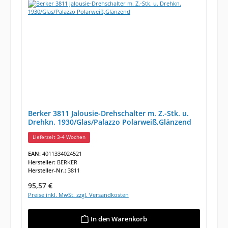
Berker 3811 Jalousie-Drehschalter m. Z.-Stk. u.
Drehkn. 1930/Glas/Palazzo Polarweiß,Glänzend
Lieferzeit 3-4 Wochen
EAN:
4011334024521
Hersteller:
BERKER
Hersteller-Nr.:
3811
Regulärer Preis:
95,57 €
Preise inkl. MwSt. zzgl. Versandkosten
In den Warenkorb