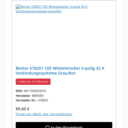
Berker 578201 CEE Winkelstecker 5-polig 32 A
Verbindungssysteme Grau/Rot
Lieferzeit 3-4 Wochen
EAN:
4011334333319
Hersteller:
BERKER
Hersteller-Nr.:
578201
Regulärer Preis:
89,60 €
Preise inkl. MwSt. zzgl. Versandkosten
In den Warenkorb