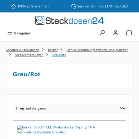
Zum Hauptinhalt springen
100% Zufriedenheit
Service Hotline 03378 - 5239262
Navigation
Schalter & Steckdosen
Berker
Berker Verbindungssysteme und Zubehör
Steckvorrichtungen
Grau/Rot
Grau/Rot