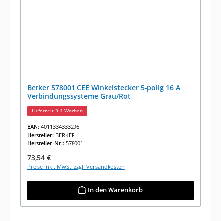
Berker 578001 CEE Winkelstecker 5-polig 16 A
Verbindungssysteme Grau/Rot
Lieferzeit 3-4 Wochen
EAN:
4011334333296
Hersteller:
BERKER
Hersteller-Nr.:
578001
Regulärer Preis:
73,54 €
Preise inkl. MwSt. zzgl. Versandkosten
In den Warenkorb