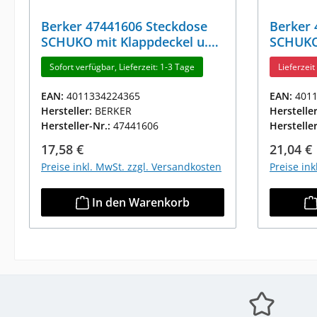
Berker 47441606 Steckdose
Berker 
SCHUKO mit Klappdeckel u.
SCHUKO 
erh.BS B.3/B.7 Anthrazit, Matt
und erh
Sofort verfügbar, Lieferzeit: 1-3 Tage
Lieferzei
Matt
EAN:
4011334224365
EAN:
401
Hersteller:
BERKER
Herstelle
Hersteller-Nr.:
47441606
Herstelle
Regulärer Preis:
Reguläre
17,58 €
21,04 €
Preise inkl. MwSt. zzgl. Versandkosten
Preise in
In den Warenkorb