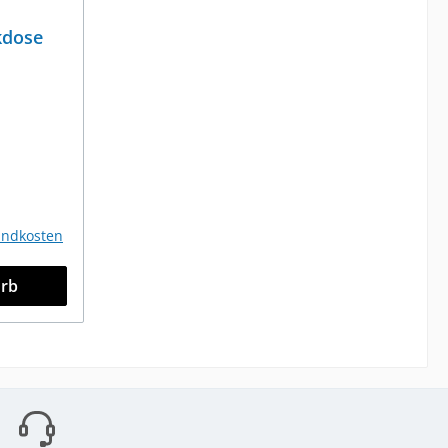
kdose
/B.7
sandkosten
orb