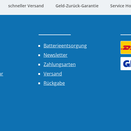
schneller Versand
Geld-Zurück-Garantie
Service Ho
Shop Service
Ver
Batterieentsorgung
Newsletter
Benu
Zahlungsarten
Benu
ar
Versand
Rückgabe