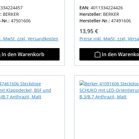
1334224457
EAN:
4011334224426
r:
BERKER
Hersteller:
BERKER
r-Nr.:
47501606
Hersteller-Nr.:
47491606
r Preis:
Regulärer Preis:
13,95 €
kl. MwSt. zzgl. Versandkosten
Preise inkl. MwSt. zzgl. Ver
In den Warenkorb
In den Warenk