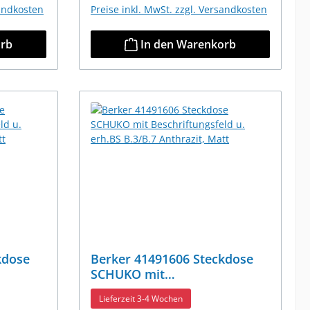
sandkosten
Preise inkl. MwSt. zzgl. Versandkosten
orb
In den Warenkorb
kdose
Berker 41491606 Steckdose
SCHUKO mit
rh.BS
Beschriftungsfeld u. erh.BS
Lieferzeit 3-4 Wochen
t
B.3/B.7 Anthrazit, Matt