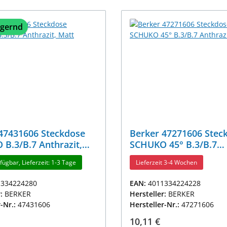
agernd
47431606 Steckdose
Berker 47271606 Stec
B.3/B.7 Anthrazit,
SCHUKO 45° B.3/B.7
Anthrazit, Matt
fügbar, Lieferzeit: 1-3 Tage
Lieferzeit 3-4 Wochen
1334224280
EAN:
4011334224228
r:
BERKER
Hersteller:
BERKER
r-Nr.:
47431606
Hersteller-Nr.:
47271606
r Preis:
Regulärer Preis:
10,11 €