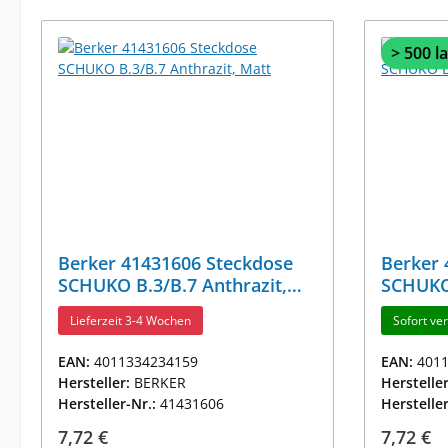
> 500 l
Berker 41431606 Steckdose
Berker 
SCHUKO B.3/B.7 Anthrazit,
SCHUKO 
Matt
Matt
Lieferzeit 3-4 Wochen
Sofort ver
EAN:
4011334234159
EAN:
401
Hersteller:
BERKER
Herstelle
Hersteller-Nr.:
41431606
Herstelle
Regulärer Preis:
Reguläre
7,72 €
7,72 €