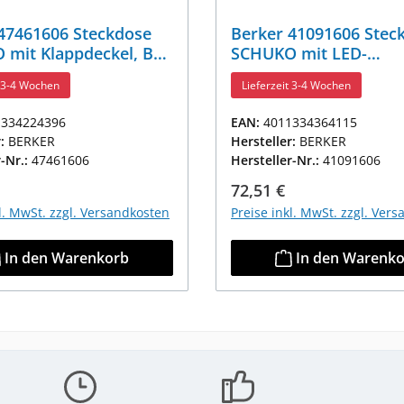
47461606 Steckdose
Berker 41091606 Stec
mit Klappdeckel, BSF
SCHUKO mit LED-
.BS B.3/B.7 Anthrazit,
Orientierungslicht B.3
t 3-4 Wochen
Lieferzeit 3-4 Wochen
Anthrazit, Matt
1334224396
EAN:
4011334364115
r:
BERKER
Hersteller:
BERKER
r-Nr.:
47461606
Hersteller-Nr.:
41091606
r Preis:
Regulärer Preis:
72,51 €
kl. MwSt. zzgl. Versandkosten
Preise inkl. MwSt. zzgl. Ver
In den Warenkorb
In den Warenk