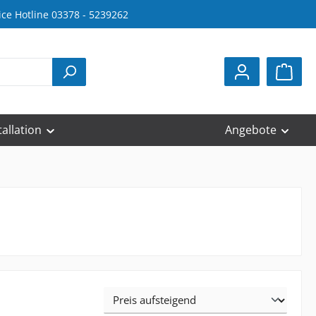
ice Hotline 03378 - 5239262
tallation
Angebote