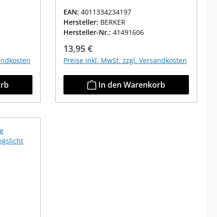
EAN:
4011334234197
Hersteller:
BERKER
Hersteller-Nr.:
41491606
Regulärer Preis:
13,95 €
sandkosten
Preise inkl. MwSt. zzgl. Versandkosten
orb
In den Warenkorb