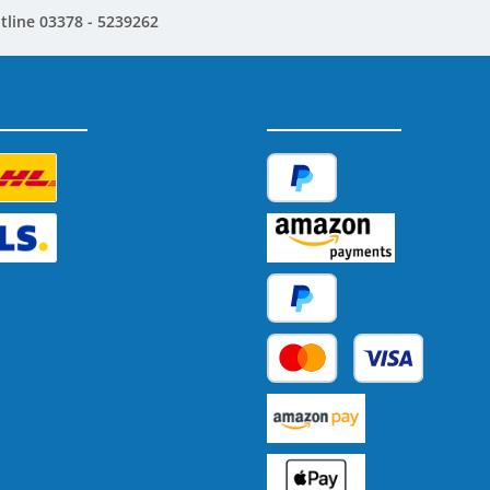
tline 03378 - 5239262
sandarten
Zahlungsarten
tzerdefiniertes Bild 1
PayPal
tzerdefiniertes Bild 2
Amazon Pay
Später Bezahlen
Kredit- oder Debitkarte
Benutzerdefiniertes Bild 1