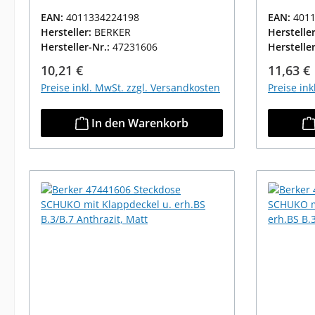
EAN:
4011334224198
EAN:
401
Hersteller:
BERKER
Herstelle
Hersteller-Nr.:
47231606
Herstelle
Regulärer Preis:
Reguläre
10,21 €
11,63 €
Preise inkl. MwSt. zzgl. Versandkosten
Preise in
In den Warenkorb