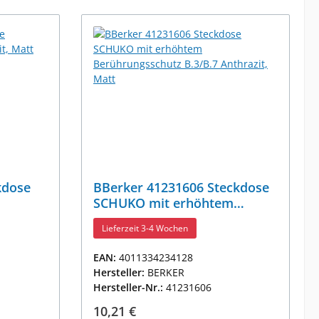
kdose
BBerker 41231606 Steckdose
SCHUKO mit erhöhtem
Berührungsschutz B.3/B.7
Lieferzeit 3-4 Wochen
Anthrazit, Matt
EAN:
4011334234128
Hersteller:
BERKER
Hersteller-Nr.:
41231606
Regulärer Preis:
10,21 €