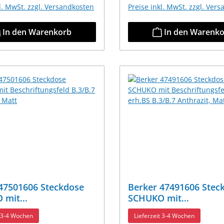
kl. MwSt. zzgl. Versandkosten
Preise inkl. MwSt. zzgl. Ver
In den Warenkorb
In den Warenk
47501606 Steckdose
Berker 47491606 Stec
 mit
SCHUKO mit
ftungsfeld B.3/B.7
Beschriftungsfeld u. e
t 3-4 Wochen
Lieferzeit 3-4 Wochen
it, Matt
B.3/B.7 Anthrazit, Mat