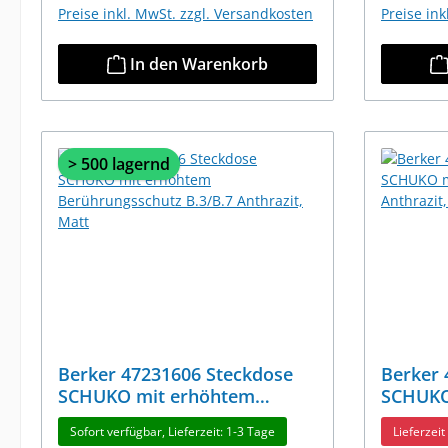
Preise inkl. MwSt. zzgl. Versandkosten
Preise in
In den Warenkorb
> 500 lagernd
Berker 47231606 Steckdose
Berker 
SCHUKO mit erhöhtem
SCHUKO
Berührungsschutz B.3/B.7
Beschri
Sofort verfügbar, Lieferzeit: 1-3 Tage
Lieferzei
Anthrazit, Matt
Anthraz