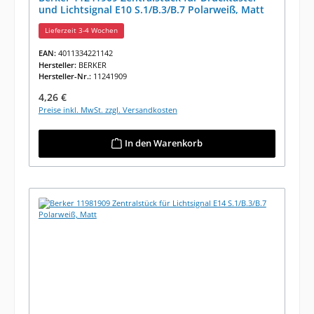
und Lichtsignal E10 S.1/B.3/B.7 Polarweiß, Matt
Lieferzeit 3-4 Wochen
EAN:
4011334221142
Hersteller:
BERKER
Hersteller-Nr.:
11241909
Regulärer Preis:
4,26 €
Preise inkl. MwSt. zzgl. Versandkosten
In den Warenkorb