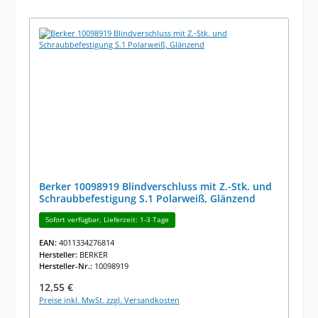
Berker 10098919 Blindverschluss mit Z.-Stk. und
Schraubbefestigung S.1 Polarweiß, Glänzend
Sofort verfügbar, Lieferzeit: 1-3 Tage
EAN:
4011334276814
Hersteller:
BERKER
Hersteller-Nr.:
10098919
Regulärer Preis:
12,55 €
Preise inkl. MwSt. zzgl. Versandkosten