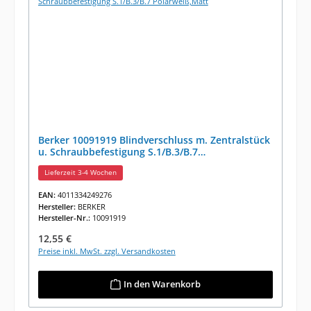
Berker 10091919 Blindverschluss m. Zentralstück
u. Schraubbefestigung S.1/B.3/B.7
Polarweiß,Matt
Lieferzeit 3-4 Wochen
EAN:
4011334249276
Hersteller:
BERKER
Hersteller-Nr.:
10091919
Regulärer Preis:
12,55 €
Preise inkl. MwSt. zzgl. Versandkosten
In den Warenkorb