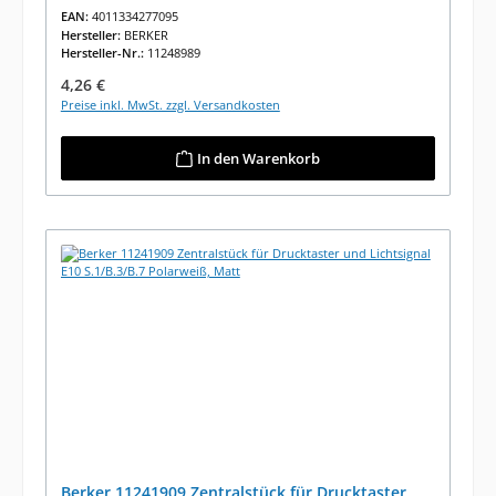
EAN:
4011334277095
Hersteller:
BERKER
Hersteller-Nr.:
11248989
Regulärer Preis:
4,26 €
Preise inkl. MwSt. zzgl. Versandkosten
In den Warenkorb
Berker 11241909 Zentralstück für Drucktaster