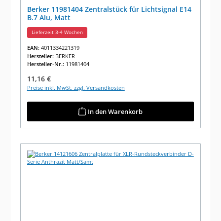
Berker 11981404 Zentralstück für Lichtsignal E14
B.7 Alu, Matt
Lieferzeit 3-4 Wochen
EAN:
4011334221319
Hersteller:
BERKER
Hersteller-Nr.:
11981404
Regulärer Preis:
11,16 €
Preise inkl. MwSt. zzgl. Versandkosten
In den Warenkorb