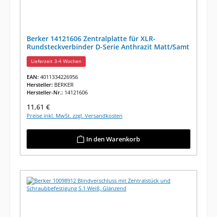
Berker 14121606 Zentralplatte für XLR-
Rundsteckverbinder D-Serie Anthrazit Matt/Samt
Lieferzeit 3-4 Wochen
EAN:
4011334226956
Hersteller:
BERKER
Hersteller-Nr.:
14121606
Regulärer Preis:
11,61 €
Preise inkl. MwSt. zzgl. Versandkosten
In den Warenkorb