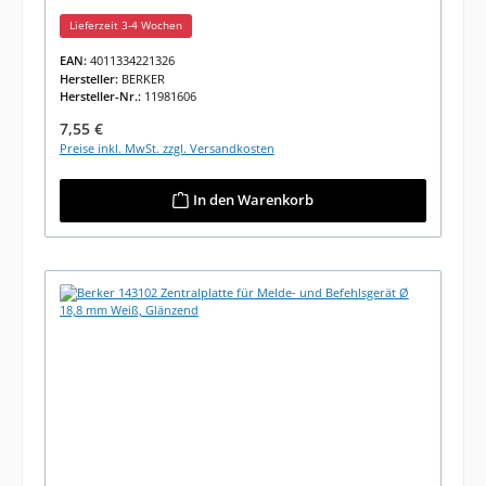
Lieferzeit 3-4 Wochen
EAN:
4011334221326
Hersteller:
BERKER
Hersteller-Nr.:
11981606
Regulärer Preis:
7,55 €
Preise inkl. MwSt. zzgl. Versandkosten
In den Warenkorb