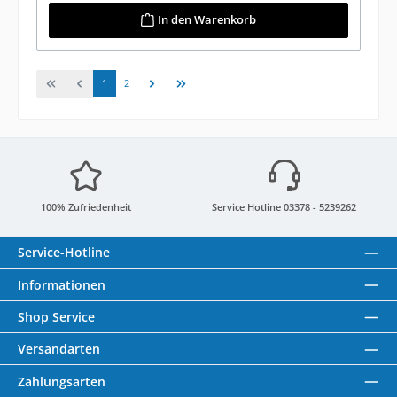
In den Warenkorb
Seite
Seite
1
2
100% Zufriedenheit
Service Hotline 03378 - 5239262
Service-Hotline
Informationen
Shop Service
Versandarten
Zahlungsarten