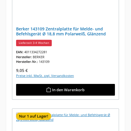
Berker 143109 Zentralplatte für Melde- und
Befehlsgerät Ø 18,8 mm Polarweiß, Glänzend
Lieferzeit 3-4 Wochen
EAN:
4011334272281
Hersteller:
BERKER
Hersteller-Nr.:
143109
Regulärer Preis:
9,05 €
Preise inkl. MwSt. zzgl. Versandkosten
In den Warenkorb
Nur 1 auf Lager!