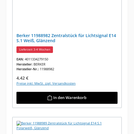
Berker 11988982 Zentralstück für Lichtsignal E14
S.1 Weiß, Glänzend
Lieferzeit 3-4 Wochen
EAN:
4011334279150
Hersteller:
BERKER
Hersteller-Nr.:
11988982
Regulärer Preis:
4,42 €
Preise inkl. MwSt. zzgl. Versandkosten
In den Warenkorb