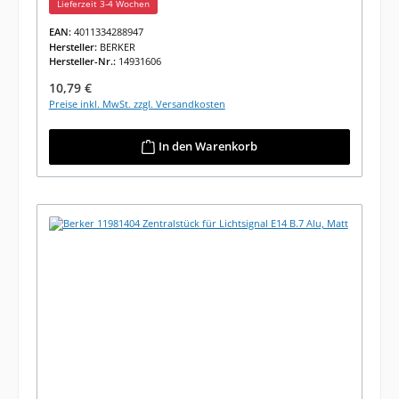
Lieferzeit 3-4 Wochen
EAN:
4011334288947
Hersteller:
BERKER
Hersteller-Nr.:
14931606
Regulärer Preis:
10,79 €
Preise inkl. MwSt. zzgl. Versandkosten
In den Warenkorb