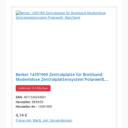
Berker 14391909 Zentralplatte für Breitband-
Modemdose Zentralplattensystem Polarweiß,
Matt/Samt
Lieferzeit 3-4 Wochen
EAN:
4011334243601
Hersteller:
BERKER
Hersteller-Nr.:
14391909
Regulärer Preis:
4,14 €
Preise inkl. MwSt. zzgl. Versandkosten