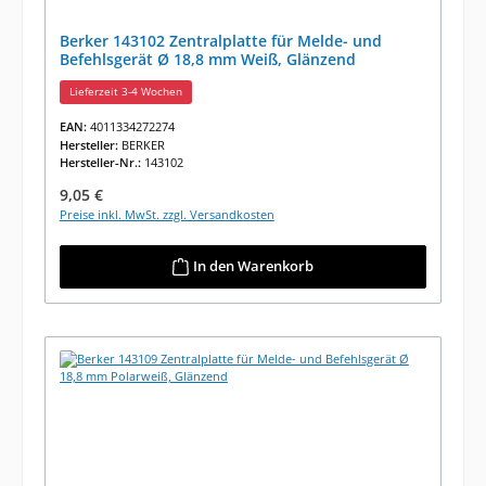
Berker 143102 Zentralplatte für Melde- und
Befehlsgerät Ø 18,8 mm Weiß, Glänzend
Lieferzeit 3-4 Wochen
EAN:
4011334272274
Hersteller:
BERKER
Hersteller-Nr.:
143102
Regulärer Preis:
9,05 €
Preise inkl. MwSt. zzgl. Versandkosten
In den Warenkorb