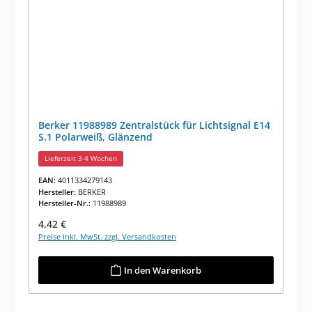
Berker 11988989 Zentralstück für Lichtsignal E14
S.1 Polarweiß, Glänzend
Lieferzeit 3-4 Wochen
EAN:
4011334279143
Hersteller:
BERKER
Hersteller-Nr.:
11988989
Regulärer Preis:
4,42 €
Preise inkl. MwSt. zzgl. Versandkosten
In den Warenkorb