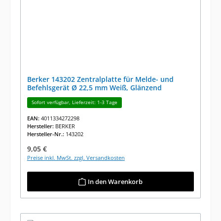
Berker 143202 Zentralplatte für Melde- und
Befehlsgerät Ø 22,5 mm Weiß, Glänzend
Sofort verfügbar, Lieferzeit: 1-3 Tage
EAN:
4011334272298
Hersteller:
BERKER
Hersteller-Nr.:
143202
Regulärer Preis:
9,05 €
Preise inkl. MwSt. zzgl. Versandkosten
In den Warenkorb