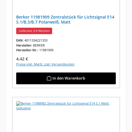
Berker 11981909 Zentralstück für Lichtsignal E14
S.1/B.3/B.7 Polarweiß, Matt
Lieferzeit 3-4 Wochen
EAN:
4011334221333
Hersteller:
BERKER
Hersteller-Nr.:
11981909
Regulärer Preis:
4,42 €
Preise inkl. MwSt. zzgl. Versandkosten
In den Warenkorb