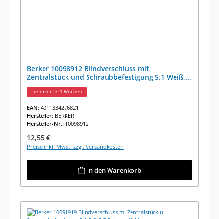
Berker 10098912 Blindverschluss mit
Zentralstück und Schraubbefestigung S.1 Weiß,
Glänzend
Lieferzeit 3-4 Wochen
EAN:
4011334276821
Hersteller:
BERKER
Hersteller-Nr.:
10098912
Regulärer Preis:
12,55 €
Preise inkl. MwSt. zzgl. Versandkosten
In den Warenkorb