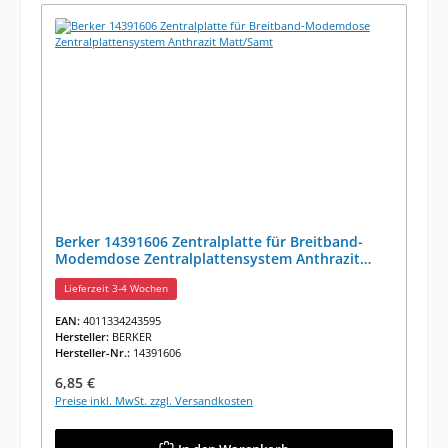
Berker 14391606 Zentralplatte für Breitband-
Modemdose Zentralplattensystem Anthrazit
Matt/Samt
Lieferzeit 3-4 Wochen
EAN:
4011334243595
Hersteller:
BERKER
Hersteller-Nr.:
14391606
Regulärer Preis:
6,85 €
Preise inkl. MwSt. zzgl. Versandkosten