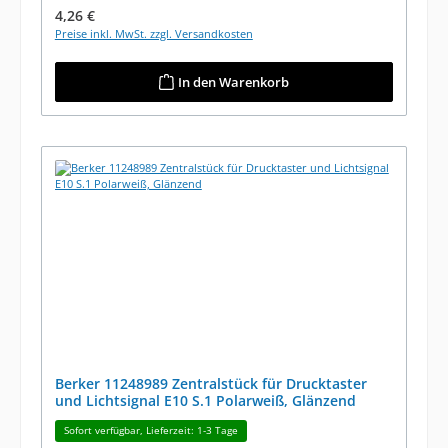
Regulärer Preis:
4,26 €
Preise inkl. MwSt. zzgl. Versandkosten
In den Warenkorb
Berker 11248989 Zentralstück für Drucktaster
und Lichtsignal E10 S.1 Polarweiß, Glänzend
Sofort verfügbar, Lieferzeit: 1-3 Tage