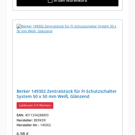
In den Warenkorb
Berker 149302 Zentralstück für FI-Schutzschalter
System 50 x 50 mm Weiß, Glänzend
Lieferzeit 3-4 Wochen
EAN:
4011334288893
Hersteller:
BERKER
Hersteller-Nr.:
149302
Regulärer Preis:
6,98 €