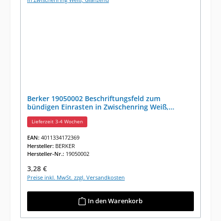
Berker 19050002 Beschriftungsfeld zum
bündigen Einrasten in Zwischenring Weiß,
Glänzend
Lieferzeit 3-4 Wochen
EAN:
4011334172369
Hersteller:
BERKER
Hersteller-Nr.:
19050002
Regulärer Preis:
3,28 €
Preise inkl. MwSt. zzgl. Versandkosten
In den Warenkorb