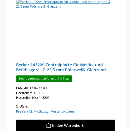
Berker 143209 Zentralplatte für Melde- und
Befehlsgerät Ø 22,5 mm Polarweiß, Glänzend
Sofort verfügbar, Lieferzeit: 1-3 Tage
EAN:
4011334272311
Hersteller:
BERKER
Hersteller-Nr.:
143209
Regulärer Preis:
9,05 €
Preise inkl. MwSt. zzgl. Versandkosten
In den Warenkorb