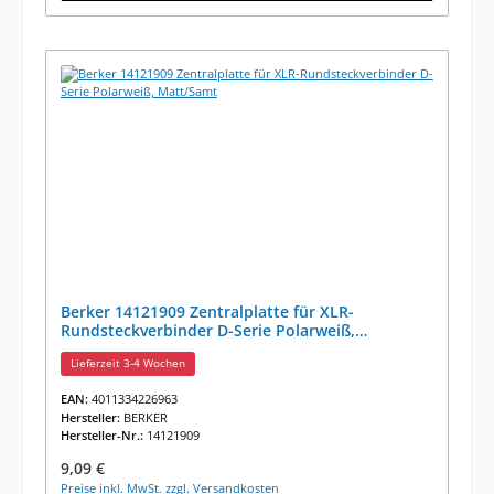
Berker 14121909 Zentralplatte für XLR-
Rundsteckverbinder D-Serie Polarweiß,
Matt/Samt
Lieferzeit 3-4 Wochen
EAN:
4011334226963
Hersteller:
BERKER
Hersteller-Nr.:
14121909
Regulärer Preis:
9,09 €
Preise inkl. MwSt. zzgl. Versandkosten