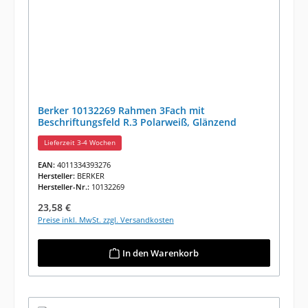
Berker 10132269 Rahmen 3Fach mit
Beschriftungsfeld R.3 Polarweiß, Glänzend
Lieferzeit 3-4 Wochen
EAN:
4011334393276
Hersteller:
BERKER
Hersteller-Nr.:
10132269
Regulärer Preis:
23,58 €
Preise inkl. MwSt. zzgl. Versandkosten
In den Warenkorb