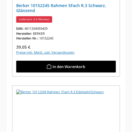
Berker 10152245 Rahmen 5Fach R.3 Schwarz,
Glänzend
Lieferzeit 3-4 Wochen
EAN:
4011334393429
Hersteller:
BERKER
Hersteller-Nr.:
10152245
Regulärer Preis:
39,05 €
Preise inkl. MwSt. zzgl. Versandkosten
In den Warenkorb