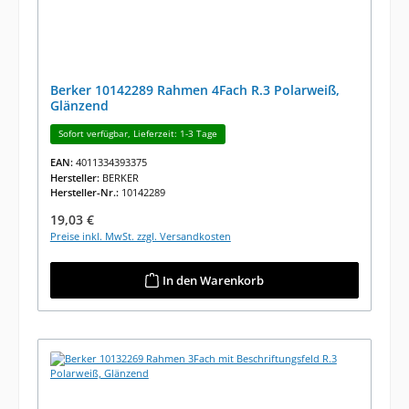
Berker 10142289 Rahmen 4Fach R.3 Polarweiß,
Glänzend
Sofort verfügbar, Lieferzeit: 1-3 Tage
EAN:
4011334393375
Hersteller:
BERKER
Hersteller-Nr.:
10142289
Regulärer Preis:
19,03 €
Preise inkl. MwSt. zzgl. Versandkosten
In den Warenkorb