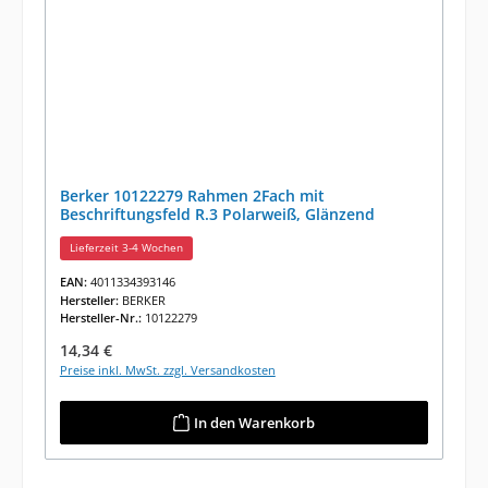
Berker 10122279 Rahmen 2Fach mit
Beschriftungsfeld R.3 Polarweiß, Glänzend
Lieferzeit 3-4 Wochen
EAN:
4011334393146
Hersteller:
BERKER
Hersteller-Nr.:
10122279
Regulärer Preis:
14,34 €
Preise inkl. MwSt. zzgl. Versandkosten
In den Warenkorb