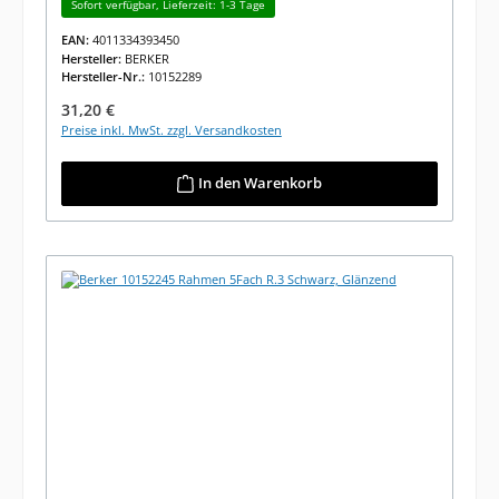
Sofort verfügbar, Lieferzeit: 1-3 Tage
EAN:
4011334393450
Hersteller:
BERKER
Hersteller-Nr.:
10152289
Regulärer Preis:
31,20 €
Preise inkl. MwSt. zzgl. Versandkosten
In den Warenkorb