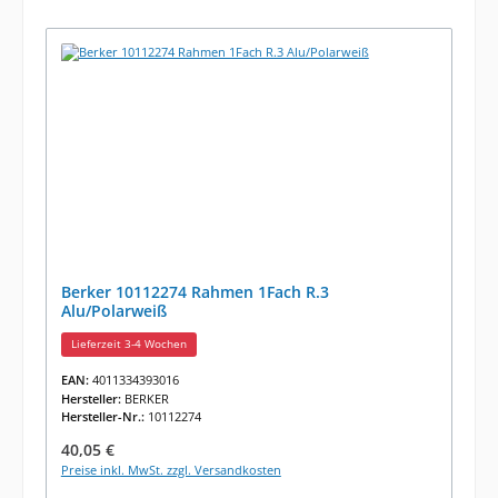
Berker 10112274 Rahmen 1Fach R.3
Alu/Polarweiß
Lieferzeit 3-4 Wochen
EAN:
4011334393016
Hersteller:
BERKER
Hersteller-Nr.:
10112274
Regulärer Preis:
40,05 €
Preise inkl. MwSt. zzgl. Versandkosten