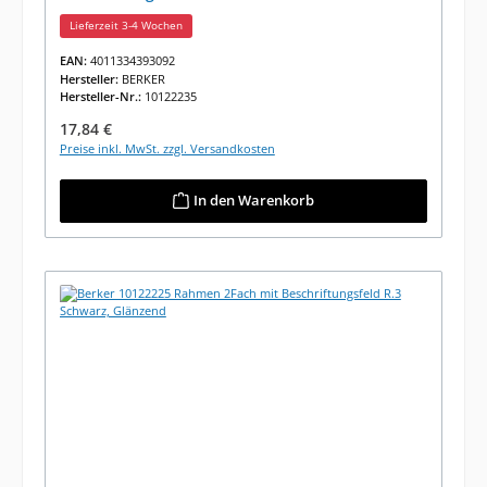
Lieferzeit 3-4 Wochen
EAN:
4011334393092
Hersteller:
BERKER
Hersteller-Nr.:
10122235
Regulärer Preis:
17,84 €
Preise inkl. MwSt. zzgl. Versandkosten
In den Warenkorb