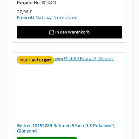
Hersteller-Nr.:
10142245
Regulärer Preis:
27,96 €
Preise inkl. MwSt. zzgl. Versandkosten
In den Warenkorb
Nur 1 auf Lager!
Berker 10152289 Rahmen 5Fach R.3 Polarweiß,
Glänzend