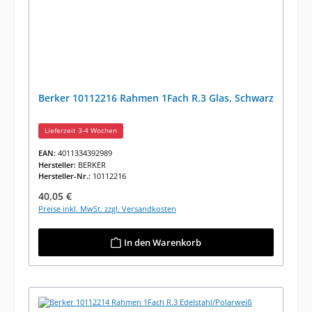
Berker 10112216 Rahmen 1Fach R.3 Glas, Schwarz
Lieferzeit 3-4 Wochen
EAN:
4011334392989
Hersteller:
BERKER
Hersteller-Nr.:
10112216
Regulärer Preis:
40,05 €
Preise inkl. MwSt. zzgl. Versandkosten
In den Warenkorb