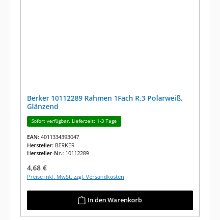
Berker 10112289 Rahmen 1Fach R.3 Polarweiß,
Glänzend
Sofort verfügbar, Lieferzeit: 1-3 Tage
EAN:
4011334393047
Hersteller:
BERKER
Hersteller-Nr.:
10112289
Regulärer Preis:
4,68 €
Preise inkl. MwSt. zzgl. Versandkosten
In den Warenkorb