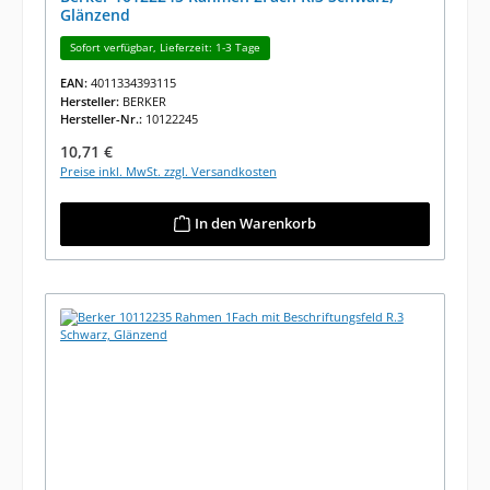
Glänzend
Sofort verfügbar, Lieferzeit: 1-3 Tage
EAN:
4011334393115
Hersteller:
BERKER
Hersteller-Nr.:
10122245
Regulärer Preis:
10,71 €
Preise inkl. MwSt. zzgl. Versandkosten
In den Warenkorb