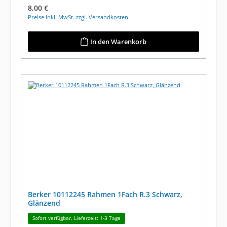
Regulärer Preis:
8,00 €
Preise inkl. MwSt. zzgl. Versandkosten
In den Warenkorb
Berker 10112245 Rahmen 1Fach R.3 Schwarz,
Glänzend
Sofort verfügbar, Lieferzeit: 1-3 Tage