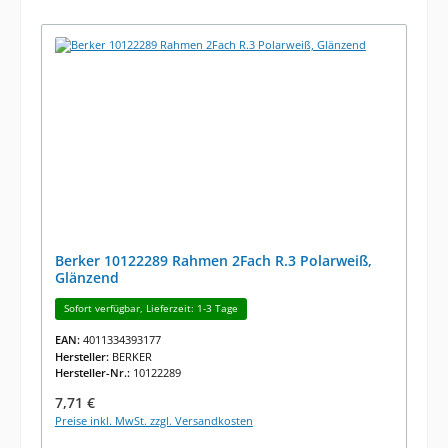
Berker 10122289 Rahmen 2Fach R.3 Polarweiß,
Glänzend
Sofort verfügbar, Lieferzeit: 1-3 Tage
EAN:
4011334393177
Hersteller:
BERKER
Hersteller-Nr.:
10122289
Regulärer Preis:
7,71 €
Preise inkl. MwSt. zzgl. Versandkosten