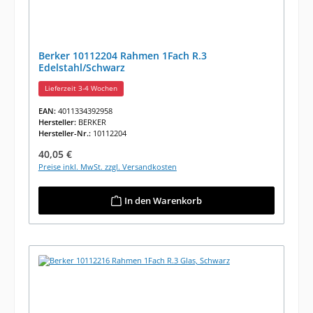
Berker 10112204 Rahmen 1Fach R.3
Edelstahl/Schwarz
Lieferzeit 3-4 Wochen
EAN:
4011334392958
Hersteller:
BERKER
Hersteller-Nr.:
10112204
Regulärer Preis:
40,05 €
Preise inkl. MwSt. zzgl. Versandkosten
In den Warenkorb