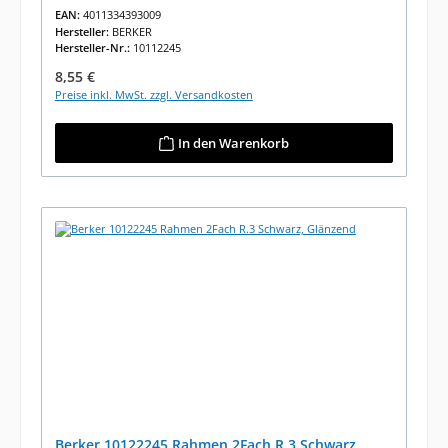
EAN:
4011334393009
Hersteller:
BERKER
Hersteller-Nr.:
10112245
Regulärer Preis:
8,55 €
Preise inkl. MwSt. zzgl. Versandkosten
In den Warenkorb
Berker 10122245 Rahmen 2Fach R.3 Schwarz,