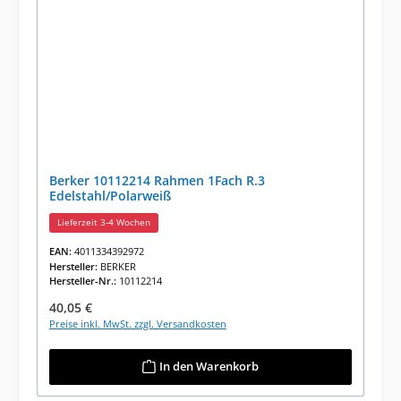
Berker 10112214 Rahmen 1Fach R.3
Edelstahl/Polarweiß
Lieferzeit 3-4 Wochen
EAN:
4011334392972
Hersteller:
BERKER
Hersteller-Nr.:
10112214
Regulärer Preis:
40,05 €
Preise inkl. MwSt. zzgl. Versandkosten
In den Warenkorb