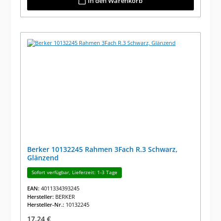
In den Warenkorb
Berker 10132245 Rahmen 3Fach R.3 Schwarz,
Glänzend
Sofort verfügbar, Lieferzeit: 1-3 Tage
EAN:
4011334393245
Hersteller:
BERKER
Hersteller-Nr.:
10132245
Regulärer Preis:
17,24 €