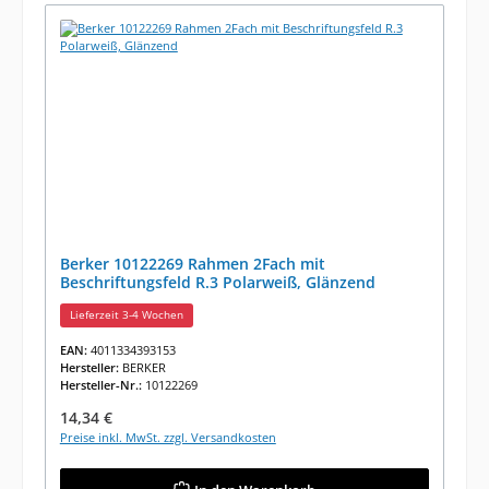
Berker 10122269 Rahmen 2Fach mit
Beschriftungsfeld R.3 Polarweiß, Glänzend
Lieferzeit 3-4 Wochen
EAN:
4011334393153
Hersteller:
BERKER
Hersteller-Nr.:
10122269
Regulärer Preis:
14,34 €
Preise inkl. MwSt. zzgl. Versandkosten