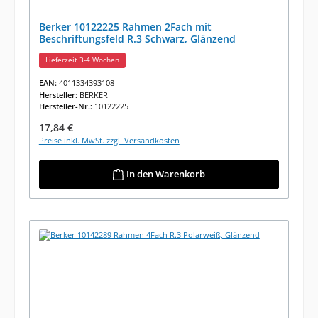
Berker 10122225 Rahmen 2Fach mit
Beschriftungsfeld R.3 Schwarz, Glänzend
Lieferzeit 3-4 Wochen
EAN:
4011334393108
Hersteller:
BERKER
Hersteller-Nr.:
10122225
Regulärer Preis:
17,84 €
Preise inkl. MwSt. zzgl. Versandkosten
In den Warenkorb