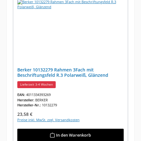
Berker 10132279 Rahmen 3Fach mit
Beschriftungsfeld R.3 Polarweiß, Glänzend
Lieferzeit 3-4 Wochen
EAN:
4011334393269
Hersteller:
BERKER
Hersteller-Nr.:
10132279
Regulärer Preis:
23,58 €
Preise inkl. MwSt. zzgl. Versandkosten
In den Warenkorb