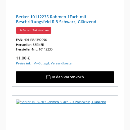
Berker 10112235 Rahmen 1Fach mit
Beschriftungsfeld R.3 Schwarz, Glänzend
Lieferzeit 3-4 Wochen
EAN:
4011334392996
Hersteller:
BERKER
Hersteller-Nr.:
10112235
Regulärer Preis:
11,00 €
Preise inkl. MwSt. zzgl. Versandkosten
In den Warenkorb