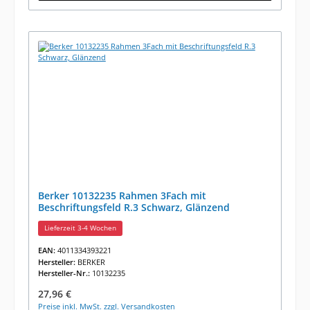
Berker 10132235 Rahmen 3Fach mit
Beschriftungsfeld R.3 Schwarz, Glänzend
Lieferzeit 3-4 Wochen
EAN:
4011334393221
Hersteller:
BERKER
Hersteller-Nr.:
10132235
Regulärer Preis:
27,96 €
Preise inkl. MwSt. zzgl. Versandkosten