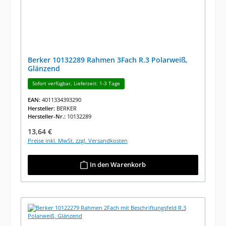
Berker 10132289 Rahmen 3Fach R.3 Polarweiß,
Glänzend
Sofort verfügbar, Lieferzeit: 1-3 Tage
EAN:
4011334393290
Hersteller:
BERKER
Hersteller-Nr.:
10132289
Regulärer Preis:
13,64 €
Preise inkl. MwSt. zzgl. Versandkosten
In den Warenkorb