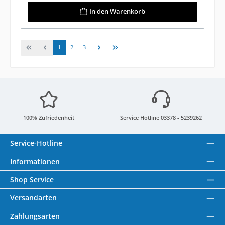
In den Warenkorb
Seite
Seite
Seite
1
2
3
100% Zufriedenheit
Service Hotline 03378 - 5239262
Service-Hotline
Informationen
Shop Service
Versandarten
Zahlungsarten