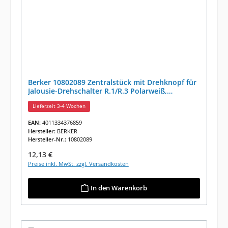
Berker 10802089 Zentralstück mit Drehknopf für
Jalousie-Drehschalter R.1/R.3 Polarweiß,
Glänzend
Lieferzeit 3-4 Wochen
EAN:
4011334376859
Hersteller:
BERKER
Hersteller-Nr.:
10802089
Regulärer Preis:
12,13 €
Preise inkl. MwSt. zzgl. Versandkosten
In den Warenkorb