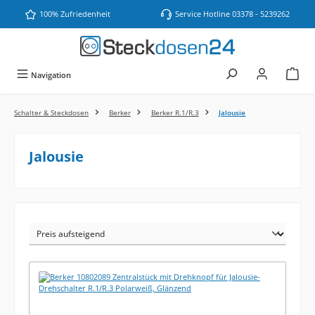
Zum Hauptinhalt springen
100% Zufriedenheit
Service Hotline 03378 - 5239262
Navigation
Schalter & Steckdosen
Berker
Berker R.1/R.3
Jalousie
Jalousie