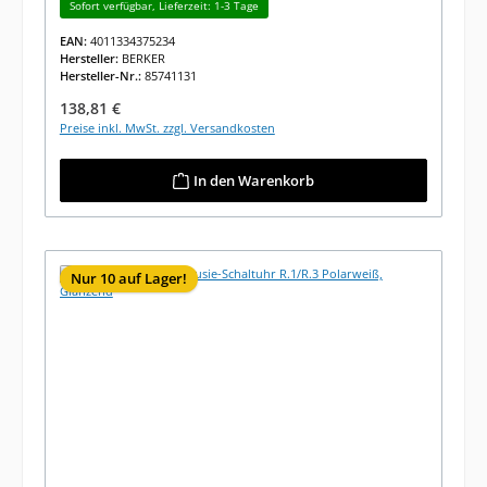
Sofort verfügbar, Lieferzeit: 1-3 Tage
EAN:
4011334375234
Hersteller:
BERKER
Hersteller-Nr.:
85741131
Regulärer Preis:
138,81 €
Preise inkl. MwSt. zzgl. Versandkosten
In den Warenkorb
Nur 10 auf Lager!