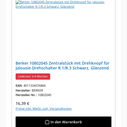
Berker 10802045 Zentralstück mit Drehknopf für
Jalousie-Drehschalter R.1/R.3 Schwarz, Glänzend
Lieferzeit 3-4 Wochen
EAN:
4011334376866
Hersteller:
BERKER
Hersteller-Nr.:
10802045
Regulärer Preis:
16,39 €
Preise inkl. MwSt. zzgl. Versandkosten
In den Warenkorb