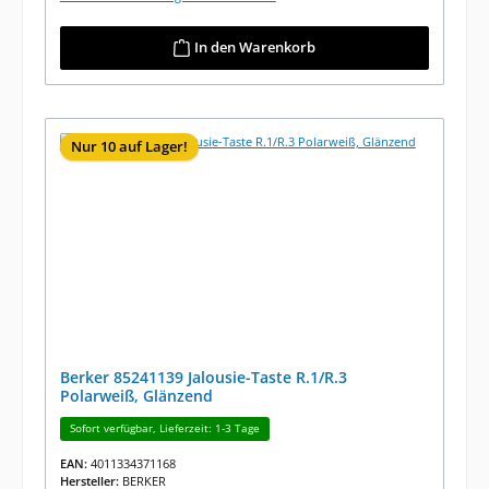
In den Warenkorb
Nur 10 auf Lager!
Berker 85241139 Jalousie-Taste R.1/R.3
Polarweiß, Glänzend
Sofort verfügbar, Lieferzeit: 1-3 Tage
EAN:
4011334371168
Hersteller:
BERKER