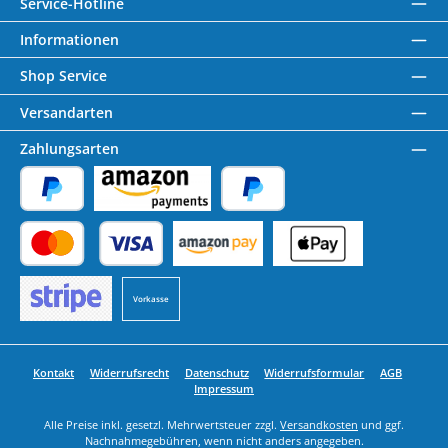
Service-Hotline
Informationen
Shop Service
Versandarten
Zahlungsarten
PayPal
Amazon Pay
Später Bezahlen
Kredit- oder Debitkarte
Benutzerdefiniertes Bild 1
Benutzerdefiniertes Bild 2
Vorkasse
Benutzerdefiniertes Bild 3
Kontakt
Widerrufsrecht
Datenschutz
Widerrufsformular
AGB
Impressum
Alle Preise inkl. gesetzl. Mehrwertsteuer zzgl.
Versandkosten
und ggf.
Nachnahmegebühren, wenn nicht anders angegeben.