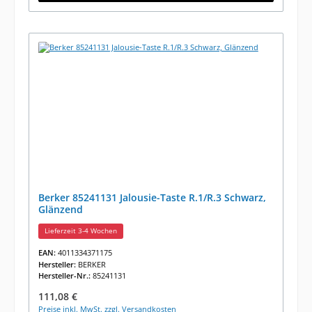
Berker 85241131 Jalousie-Taste R.1/R.3 Schwarz,
Glänzend
Lieferzeit 3-4 Wochen
EAN:
4011334371175
Hersteller:
BERKER
Hersteller-Nr.:
85241131
Regulärer Preis:
111,08 €
Preise inkl. MwSt. zzgl. Versandkosten