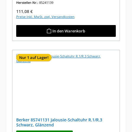
Hersteller-Nr.:
85241139
Regulärer Preis:
111,08 €
Preise inkl. MwSt. zzgl. Versandkosten
In den Warenkorb
Nur 1 auf Lager!
Berker 85741131 Jalousie-Schaltuhr R.1/R.3
Schwarz, Glänzend