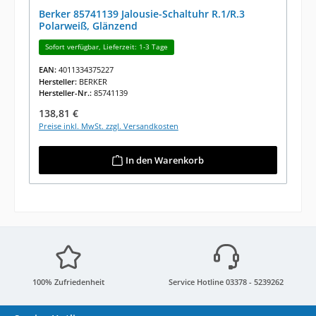
Berker 85741139 Jalousie-Schaltuhr R.1/R.3
Polarweiß, Glänzend
Sofort verfügbar, Lieferzeit: 1-3 Tage
EAN:
4011334375227
Hersteller:
BERKER
Hersteller-Nr.:
85741139
Regulärer Preis:
138,81 €
Preise inkl. MwSt. zzgl. Versandkosten
In den Warenkorb
100% Zufriedenheit
Service Hotline 03378 - 5239262