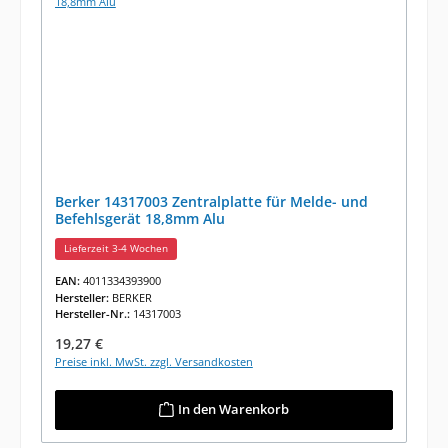
Berker 14317003 Zentralplatte für Melde- und
Befehlsgerät 18,8mm Alu
Lieferzeit 3-4 Wochen
EAN:
4011334393900
Hersteller:
BERKER
Hersteller-Nr.:
14317003
Regulärer Preis:
19,27 €
Preise inkl. MwSt. zzgl. Versandkosten
In den Warenkorb