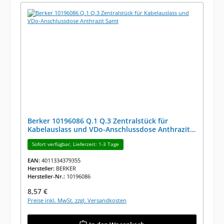
Berker 10196086 Q.1 Q.3 Zentralstück für
Kabelauslass und VDo-Anschlussdose Anthrazit
Samt
Sofort verfügbar, Lieferzeit: 1-3 Tage
EAN:
4011334379355
Hersteller:
BERKER
Hersteller-Nr.:
10196086
Regulärer Preis:
8,57 €
Preise inkl. MwSt. zzgl. Versandkosten