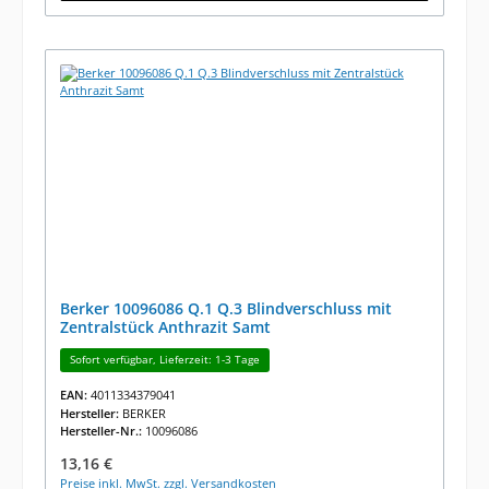
Berker 10096086 Q.1 Q.3 Blindverschluss mit
Zentralstück Anthrazit Samt
Sofort verfügbar, Lieferzeit: 1-3 Tage
EAN:
4011334379041
Hersteller:
BERKER
Hersteller-Nr.:
10096086
Regulärer Preis:
13,16 €
Preise inkl. MwSt. zzgl. Versandkosten