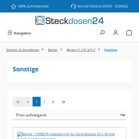
Zum Hauptinhalt springen
100% Zufriedenheit
Service Hotline 03378 - 5239262
Navigation
Schalter & Steckdosen
Berker
Berker Q.1/Q.3/Q.7
Sonstige
Sonstige
Seite
Seite
1
2