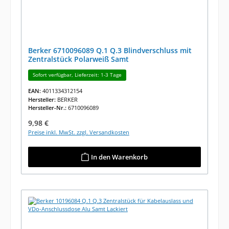
Berker 6710096089 Q.1 Q.3 Blindverschluss mit
Zentralstück Polarweiß Samt
Sofort verfügbar, Lieferzeit: 1-3 Tage
EAN:
4011334312154
Hersteller:
BERKER
Hersteller-Nr.:
6710096089
Regulärer Preis:
9,98 €
Preise inkl. MwSt. zzgl. Versandkosten
In den Warenkorb