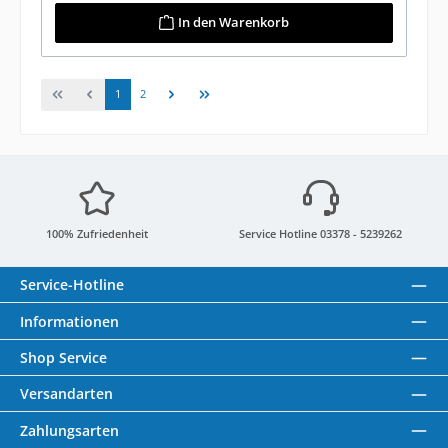
In den Warenkorb
Seite
Seite
1
2
100% Zufriedenheit
Service Hotline 03378 - 5239262
Service-Hotline
Informationen
Shop Service
Versandarten
Zahlungsarten