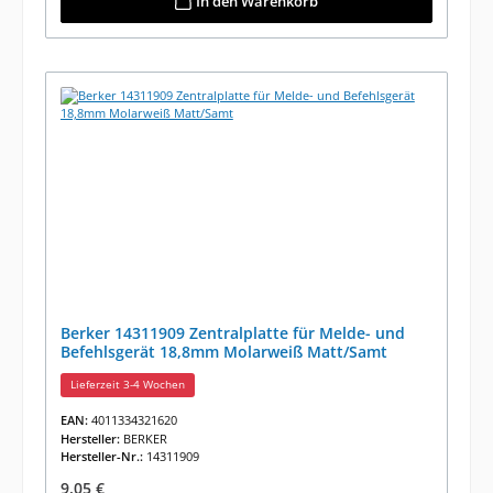
In den Warenkorb
Berker 14311909 Zentralplatte für Melde- und
Befehlsgerät 18,8mm Molarweiß Matt/Samt
Lieferzeit 3-4 Wochen
EAN:
4011334321620
Hersteller:
BERKER
Hersteller-Nr.:
14311909
Regulärer Preis:
9,05 €