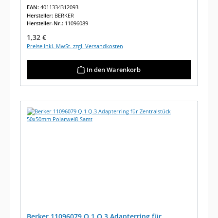
EAN:
4011334312093
Hersteller:
BERKER
Hersteller-Nr.:
11096089
Regulärer Preis:
1,32 €
Preise inkl. MwSt. zzgl. Versandkosten
In den Warenkorb
Berker 11096079 Q.1 Q.3 Adapterring für