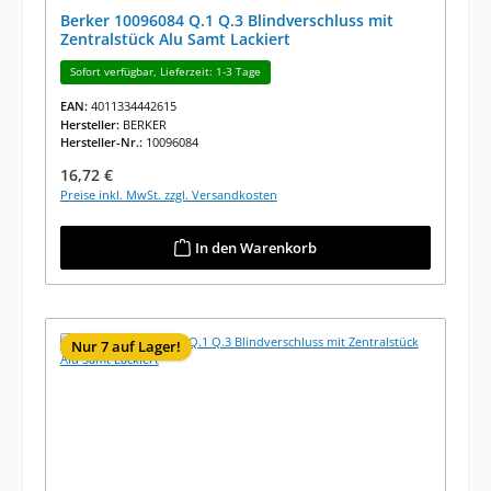
Berker 10096084 Q.1 Q.3 Blindverschluss mit
Zentralstück Alu Samt Lackiert
Sofort verfügbar, Lieferzeit: 1-3 Tage
EAN:
4011334442615
Hersteller:
BERKER
Hersteller-Nr.:
10096084
Regulärer Preis:
16,72 €
Preise inkl. MwSt. zzgl. Versandkosten
In den Warenkorb
Nur 7 auf Lager!