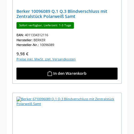
Berker 10096089 Q.1 Q.3 Blindverschluss mit
Zentralstück Polarweiß Samt
Sofort verfügbar, Lieferzeit: 1-3 Tage
EAN:
4011334312116
Hersteller:
BERKER
Hersteller-Nr.:
10096089
Regulärer Preis:
9,98 €
Preise inkl. MwSt. zzgl. Versandkosten
In den Warenkorb