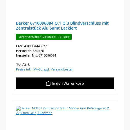
Berker 6710096084 Q.1 Q.3 Blindverschluss mit
Zentralstück Alu Samt Lackiert
Sofort verfügbar, Lieferzeit: 1-3 Tage
EAN:
4011334443827
Hersteller:
BERKER
Hersteller-Nr.:
6710096084
Regulärer Preis:
16,72 €
Preise inkl. MwSt. zzgl. Versandkosten
In den Warenkorb