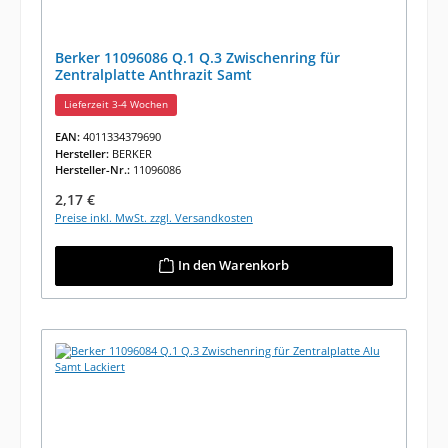
Berker 11096086 Q.1 Q.3 Zwischenring für
Zentralplatte Anthrazit Samt
Lieferzeit 3-4 Wochen
EAN:
4011334379690
Hersteller:
BERKER
Hersteller-Nr.:
11096086
Regulärer Preis:
2,17 €
Preise inkl. MwSt. zzgl. Versandkosten
In den Warenkorb