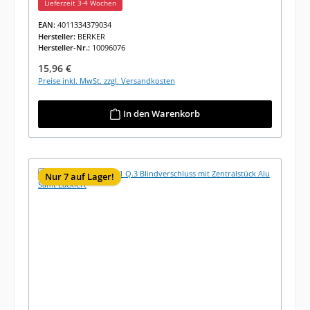
Lieferzeit 3-4 Wochen
EAN:
4011334379034
Hersteller:
BERKER
Hersteller-Nr.:
10096076
Regulärer Preis:
15,96 €
Preise inkl. MwSt. zzgl. Versandkosten
In den Warenkorb
Nur 7 auf Lager!