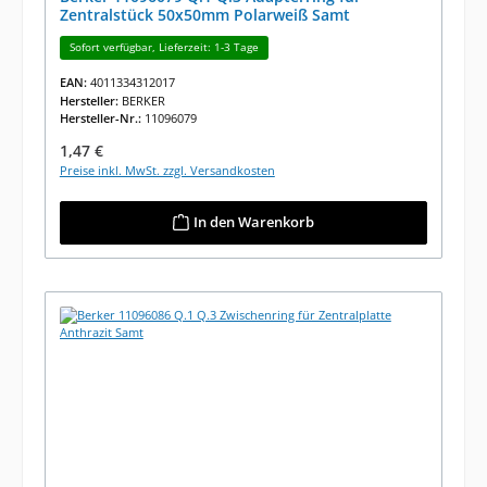
Zentralstück 50x50mm Polarweiß Samt
Sofort verfügbar, Lieferzeit: 1-3 Tage
EAN:
4011334312017
Hersteller:
BERKER
Hersteller-Nr.:
11096079
Regulärer Preis:
1,47 €
Preise inkl. MwSt. zzgl. Versandkosten
In den Warenkorb