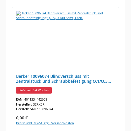
Berker 10096074 Blindverschluss mit
Zentralstück und Schraubbefestigung Q.1/Q.3
Alu Samt, Lack.
Lieferzeit 3-4 Wochen
EAN:
4011334442608
Hersteller:
BERKER
Hersteller-Nr.:
10096074
Regulärer Preis:
0,00 €
Preise inkl. MwSt. zzgl. Versandkosten