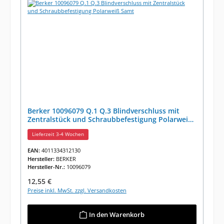
Berker 10096079 Q.1 Q.3 Blindverschluss mit
Zentralstück und Schraubbefestigung Polarweiß
Samt
Lieferzeit 3-4 Wochen
EAN:
4011334312130
Hersteller:
BERKER
Hersteller-Nr.:
10096079
Regulärer Preis:
12,55 €
Preise inkl. MwSt. zzgl. Versandkosten
In den Warenkorb