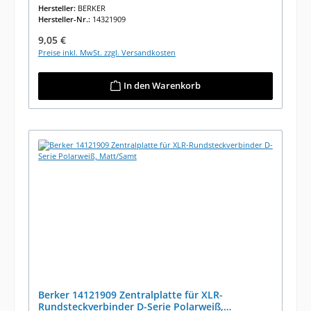
Hersteller:
BERKER
Hersteller-Nr.:
14321909
Regulärer Preis:
9,05 €
Preise inkl. MwSt. zzgl. Versandkosten
In den Warenkorb
Berker 14121909 Zentralplatte für XLR-
Rundsteckverbinder D-Serie Polarweiß,