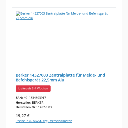
Berker 14327003 Zentralplatte für Melde- und
Befehlsgerät 22,5mm Alu
Lieferzeit 3-4 Wochen
EAN:
4011334393917
Hersteller:
BERKER
Hersteller-Nr.:
14327003
Regulärer Preis:
19,27 €
Preise inkl. MwSt. zzgl. Versandkosten