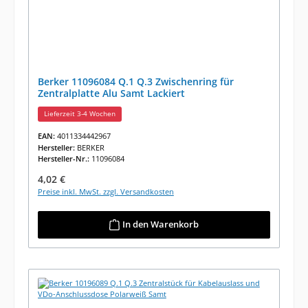
Berker 11096084 Q.1 Q.3 Zwischenring für
Zentralplatte Alu Samt Lackiert
Lieferzeit 3-4 Wochen
EAN:
4011334442967
Hersteller:
BERKER
Hersteller-Nr.:
11096084
Regulärer Preis:
4,02 €
Preise inkl. MwSt. zzgl. Versandkosten
In den Warenkorb