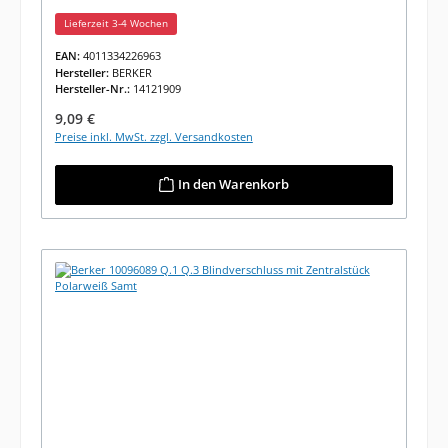
Matt/Samt
Lieferzeit 3-4 Wochen
EAN:
4011334226963
Hersteller:
BERKER
Hersteller-Nr.:
14121909
Regulärer Preis:
9,09 €
Preise inkl. MwSt. zzgl. Versandkosten
In den Warenkorb