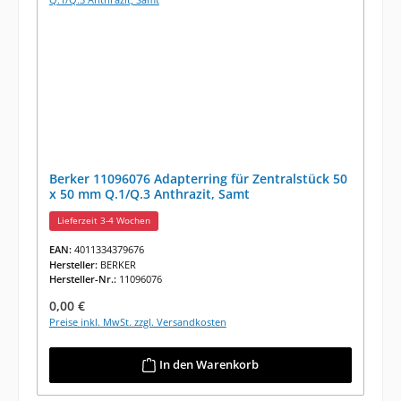
Berker 11096076 Adapterring für Zentralstück 50
x 50 mm Q.1/Q.3 Anthrazit, Samt
Lieferzeit 3-4 Wochen
EAN:
4011334379676
Hersteller:
BERKER
Hersteller-Nr.:
11096076
Regulärer Preis:
0,00 €
Preise inkl. MwSt. zzgl. Versandkosten
In den Warenkorb