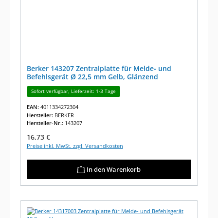
Berker 143207 Zentralplatte für Melde- und
Befehlsgerät Ø 22,5 mm Gelb, Glänzend
Sofort verfügbar, Lieferzeit: 1-3 Tage
EAN:
4011334272304
Hersteller:
BERKER
Hersteller-Nr.:
143207
Regulärer Preis:
16,73 €
Preise inkl. MwSt. zzgl. Versandkosten
In den Warenkorb