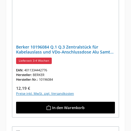
Berker 10196084 Q.1 Q.3 Zentralstück für
Kabelauslass und VDo-Anschlussdose Alu Samt
Lackiert
Lieferzeit 3-4 Wochen
EAN:
4011334442776
Hersteller:
BERKER
Hersteller-Nr.:
10196084
Regulärer Preis:
12,19 €
Preise inkl. MwSt. zzgl. Versandkosten
In den Warenkorb