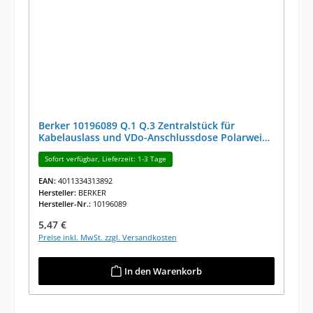
Berker 10196089 Q.1 Q.3 Zentralstück für
Kabelauslass und VDo-Anschlussdose Polarweiß
Samt
Sofort verfügbar, Lieferzeit: 1-3 Tage
EAN:
4011334313892
Hersteller:
BERKER
Hersteller-Nr.:
10196089
Regulärer Preis:
5,47 €
Preise inkl. MwSt. zzgl. Versandkosten
In den Warenkorb