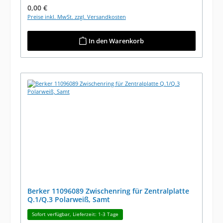
Regulärer Preis:
0,00 €
Preise inkl. MwSt. zzgl. Versandkosten
In den Warenkorb
Berker 11096089 Zwischenring für Zentralplatte
Q.1/Q.3 Polarweiß, Samt
Sofort verfügbar, Lieferzeit: 1-3 Tage