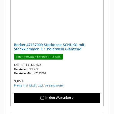
Berker 47157009 Steckdose-SCHUKO mit
Steckklemmen K.1 Polarweiß Glänzend
Sofort verfügbar, Lieferzeit: 1-3 Tage
EAN:
4011334265078
Hersteller:
BERKER
Hersteller-Nr.:
47157009
Regulärer Preis:
9,05 €
Preise inkl. MwSt. zzgl. Versandkosten
In den Warenkorb