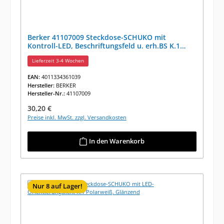
Berker 41107009 Steckdose-SCHUKO mit
Kontroll-LED, Beschriftungsfeld u. erh.BS K.1
Polarweiß,Gl.
Lieferzeit 3-4 Wochen
EAN:
4011334361039
Hersteller:
BERKER
Hersteller-Nr.:
41107009
Regulärer Preis:
30,20 €
Preise inkl. MwSt. zzgl. Versandkosten
In den Warenkorb
Nur 8 auf Lager!