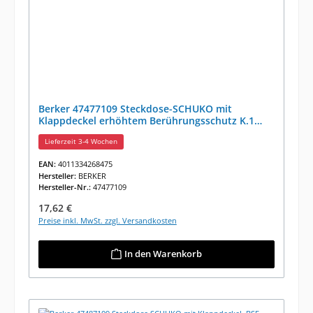
Berker 47477109 Steckdose-SCHUKO mit
Klappdeckel erhöhtem Berührungsschutz K.1
Polarweiß Glänzend
Lieferzeit 3-4 Wochen
EAN:
4011334268475
Hersteller:
BERKER
Hersteller-Nr.:
47477109
Regulärer Preis:
17,62 €
Preise inkl. MwSt. zzgl. Versandkosten
In den Warenkorb