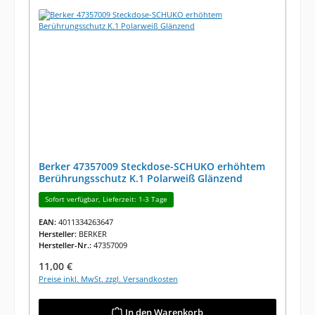
Berker 47357009 Steckdose-SCHUKO erhöhtem
Berührungsschutz K.1 Polarweiß Glänzend
Sofort verfügbar, Lieferzeit: 1-3 Tage
EAN:
4011334263647
Hersteller:
BERKER
Hersteller-Nr.:
47357009
Regulärer Preis:
11,00 €
Preise inkl. MwSt. zzgl. Versandkosten
In den Warenkorb