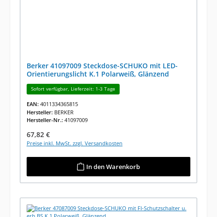
Berker 41097009 Steckdose-SCHUKO mit LED-
Orientierungslicht K.1 Polarweiß, Glänzend
Sofort verfügbar, Lieferzeit: 1-3 Tage
EAN:
4011334365815
Hersteller:
BERKER
Hersteller-Nr.:
41097009
Regulärer Preis:
67,82 €
Preise inkl. MwSt. zzgl. Versandkosten
In den Warenkorb