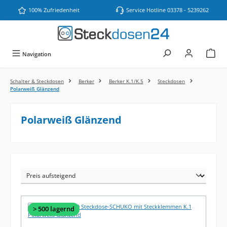
Zum Hauptinhalt springen
100% Zufriedenheit
Service Hotline 03378 - 5239262
Navigation
Schalter & Steckdosen
Berker
Berker K.1/K.5
Steckdosen
Polarweiß Glänzend
Polarweiß Glänzend
> 500 lagernd