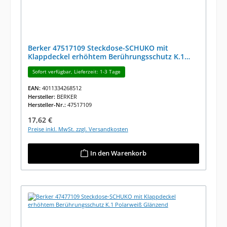
Berker 47517109 Steckdose-SCHUKO mit
Klappdeckel erhöhtem Berührungsschutz K.1
Polarweiß Glänzend
Sofort verfügbar, Lieferzeit: 1-3 Tage
EAN:
4011334268512
Hersteller:
BERKER
Hersteller-Nr.:
47517109
Regulärer Preis:
17,62 €
Preise inkl. MwSt. zzgl. Versandkosten
In den Warenkorb