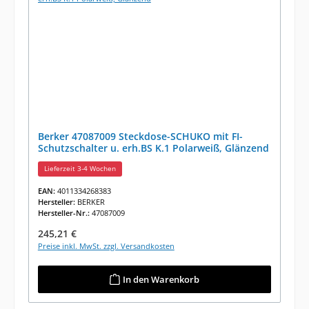
Berker 47087009 Steckdose-SCHUKO mit FI-
Schutzschalter u. erh.BS K.1 Polarweiß, Glänzend
Lieferzeit 3-4 Wochen
EAN:
4011334268383
Hersteller:
BERKER
Hersteller-Nr.:
47087009
Regulärer Preis:
245,21 €
Preise inkl. MwSt. zzgl. Versandkosten
In den Warenkorb