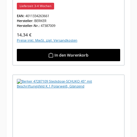
Glänzend
Lieferzeit 3-4 Wochen
EAN:
4011334263661
Hersteller:
BERKER
Hersteller-Nr.:
47387009
Regulärer Preis:
14,34 €
Preise inkl. MwSt. zzgl. Versandkosten
In den Warenkorb