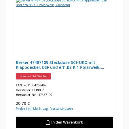
Berker 47487109 Steckdose SCHUKO mit
Klappdeckel, BSF und erh.BS K.1 Polarweiß,
Glänzend
Lieferzeit 3-4 Wochen
EAN:
4011334268499
Hersteller:
BERKER
Hersteller-Nr.:
47487109
Regulärer Preis:
20,70 €
Preise inkl. MwSt. zzgl. Versandkosten
In den Warenkorb