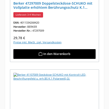
Berker 47297009 Doppelsteckdose-SCHUKO mit
Vollplatte erhöhtem Berührungsschutz K.1
Polarweiß Glänzend
Lieferzeit 3-4 Wochen
EAN:
4011334268420
Hersteller:
BERKER
Hersteller-Nr.:
47297009
Regulärer Preis:
29,78 €
Preise inkl. MwSt. zzgl. Versandkosten
In den Warenkorb