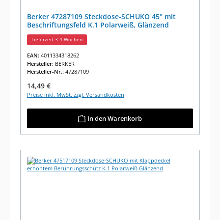
Berker 47287109 Steckdose-SCHUKO 45° mit
Beschriftungsfeld K.1 Polarweiß, Glänzend
Lieferzeit 3-4 Wochen
EAN:
4011334318262
Hersteller:
BERKER
Hersteller-Nr.:
47287109
Regulärer Preis:
14,49 €
Preise inkl. MwSt. zzgl. Versandkosten
In den Warenkorb