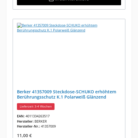
Berker 41357009 Steckdose-SCHUKO erhöhtem
Berührungsschutz K.1 Polarweiß Glänzend
Lieferzeit 3-4 Wochen
EAN:
4011334263517
Hersteller:
BERKER
Hersteller-Nr.:
41357009
Regulärer Preis:
11,00 €