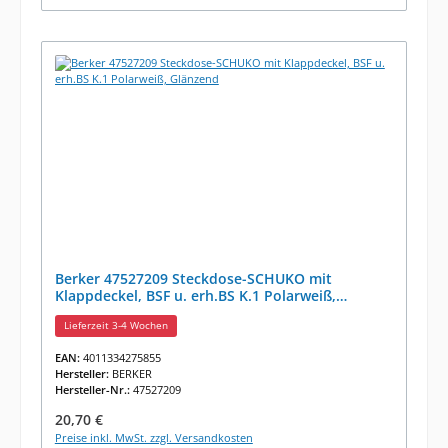
Berker 47527209 Steckdose-SCHUKO mit
Klappdeckel, BSF u. erh.BS K.1 Polarweiß,
Glänzend
Lieferzeit 3-4 Wochen
EAN:
4011334275855
Hersteller:
BERKER
Hersteller-Nr.:
47527209
Regulärer Preis:
20,70 €
Preise inkl. MwSt. zzgl. Versandkosten