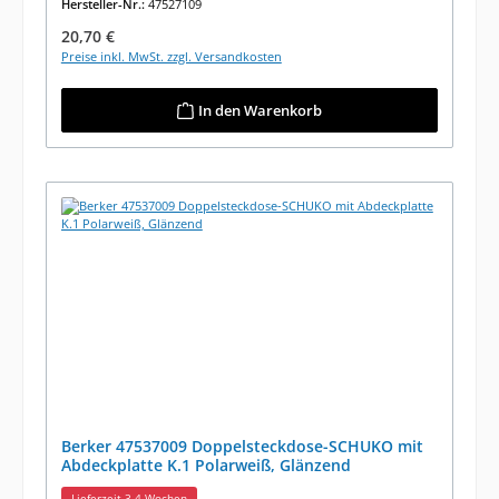
Hersteller-Nr.:
47527109
Regulärer Preis:
20,70 €
Preise inkl. MwSt. zzgl. Versandkosten
In den Warenkorb
Berker 47537009 Doppelsteckdose-SCHUKO mit
Abdeckplatte K.1 Polarweiß, Glänzend
Lieferzeit 3-4 Wochen