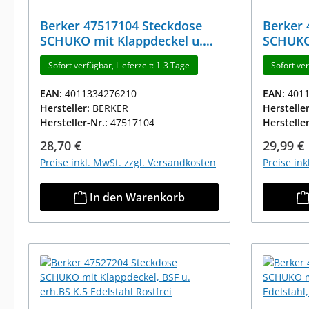
Berker 47517104 Steckdose
Berker 
SCHUKO mit Klappdeckel u.
SCHUKO 
erh.BS K.5 Edelstahl Rostfrei
Klappde
Sofort verfügbar, Lieferzeit: 1-3 Tage
Sofort ver
Edelsta
EAN:
4011334276210
EAN:
401
Hersteller:
BERKER
Herstelle
Hersteller-Nr.:
47517104
Herstelle
Regulärer Preis:
Reguläre
28,70 €
29,99 €
Preise inkl. MwSt. zzgl. Versandkosten
Preise in
In den Warenkorb