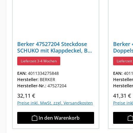
Berker 47527204 Steckdose
Berker 
SCHUKO mit Klappdeckel, BSF
Doppel
u. erh.BS K.5 Edelstahl
Abdeckp
Lieferzeit 3-4 Wochen
Lieferzei
Rostfrei
Lackier
EAN:
4011334275848
EAN:
401
Hersteller:
BERKER
Herstelle
Hersteller-Nr.:
47527204
Herstelle
Regulärer Preis:
Reguläre
32,11 €
41,31 €
Preise inkl. MwSt. zzgl. Versandkosten
Preise in
In den Warenkorb