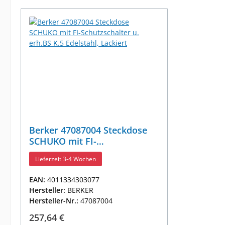
Berker 47087004 Steckdose
SCHUKO mit FI-
Schutzschalter u. erh.BS K.5
Lieferzeit 3-4 Wochen
Edelstahl, Lackiert
EAN:
4011334303077
Hersteller:
BERKER
Hersteller-Nr.:
47087004
Regulärer Preis:
257,64 €