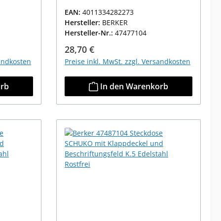
EAN:
4011334282273
Hersteller:
BERKER
Hersteller-Nr.:
47477104
Regulärer Preis:
28,70 €
sandkosten
Preise inkl. MwSt. zzgl. Versandkosten
orb
In den Warenkorb