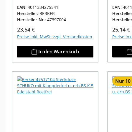
EAN:
4011334275541
EAN:
401
Hersteller:
BERKER
Herstelle
Hersteller-Nr.:
47397004
Herstelle
Regulärer Preis:
Reguläre
23,54 €
25,14 €
Preise inkl. MwSt. zzgl. Versandkosten
Preise in
In den Warenkorb
Nur 10 