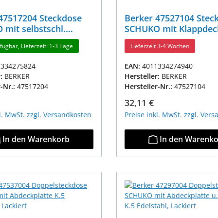
47517204 Steckdose
Berker 47527104 Stec
mit selbstschl.
SCHUKO mit Klappdec
ckel u. erh.BS K.5
Beschriftungsfeld K.5
fügbar, Lieferzeit: 1-3 Tage
Lieferzeit 3-4 Wochen
hl Rostfrei
Edelstahl Rostfrei
1334275824
EAN:
4011334274940
r:
BERKER
Hersteller:
BERKER
r-Nr.:
47517204
Hersteller-Nr.:
47527104
r Preis:
Regulärer Preis:
32,11 €
kl. MwSt. zzgl. Versandkosten
Preise inkl. MwSt. zzgl. Ver
In den Warenkorb
In den Warenk