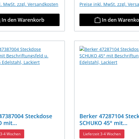
kl. MwSt. zzgl. Versandkosten
Preise inkl. MwSt. zzgl. Ver
In den Warenkorb
In den Warenk
47387004 Steckdose
Berker 47287104 Stec
 mit
SCHUKO 45° mit
ftungsfeld u. erh.BS
Beschriftungsfeld K.5
t 3-4 Wochen
Lieferzeit 3-4 Wochen
stahl, Lackiert
Edelstahl, Lackiert