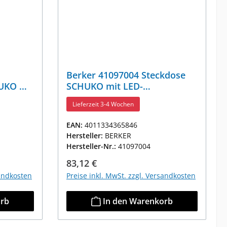
Berker 41097004 Steckdose
UKO mit
SCHUKO mit LED-
 K.5
Orientierungslicht K.5
Lieferzeit 3-4 Wochen
Edelstahl, Lackiert
EAN:
4011334365846
Hersteller:
BERKER
Hersteller-Nr.:
41097004
Regulärer Preis:
83,12 €
sandkosten
Preise inkl. MwSt. zzgl. Versandkosten
orb
In den Warenkorb