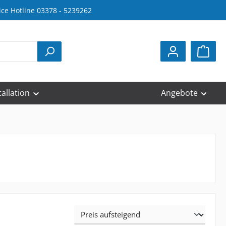
ice Hotline 03378 - 5239262
tallation
Angebote