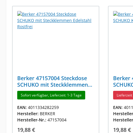
Berker 47157004 Steckdose
Berker 
SCHUKO mit Steckklemmen
SCHUKO 
Edelstahl Rostfrei
Rostfre
Sofort verfügbar, Lieferzeit: 1-3 Tage
Lieferzei
EAN:
4011334282259
EAN:
401
Hersteller:
BERKER
Herstelle
Hersteller-Nr.:
47157004
Herstelle
Regulärer Preis:
Reguläre
19,88 €
19,88 €