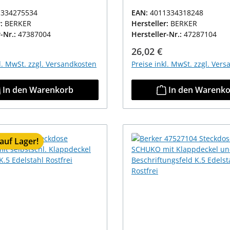
1334275534
EAN:
4011334318248
r:
BERKER
Hersteller:
BERKER
r-Nr.:
47387004
Hersteller-Nr.:
47287104
r Preis:
Regulärer Preis:
26,02 €
kl. MwSt. zzgl. Versandkosten
Preise inkl. MwSt. zzgl. Ver
In den Warenkorb
In den Warenk
auf Lager!