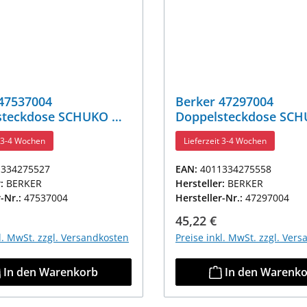
47537004
Berker 47297004
steckdose SCHUKO mit
Doppelsteckdose SCH
latte K.5 Edelstahl,
Abdeckplatte u. erh.BS
t 3-4 Wochen
Lieferzeit 3-4 Wochen
t
Edelstahl, Lackiert
1334275527
EAN:
4011334275558
r:
BERKER
Hersteller:
BERKER
r-Nr.:
47537004
Hersteller-Nr.:
47297004
r Preis:
Regulärer Preis:
45,22 €
kl. MwSt. zzgl. Versandkosten
Preise inkl. MwSt. zzgl. Ver
In den Warenkorb
In den Warenk