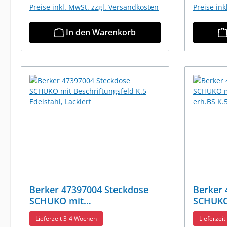
Preise inkl. MwSt. zzgl. Versandkosten
Preise in
In den Warenkorb
Berker 47397004 Steckdose
Berker 
SCHUKO mit
SCHUKO
Beschriftungsfeld K.5
Beschri
Lieferzeit 3-4 Wochen
Lieferzei
Edelstahl, Lackiert
K.5 Edel