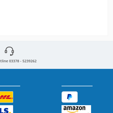
tline 03378 - 5239262
sandarten
Zahlungsarten
tzerdefiniertes Bild 1
PayPal