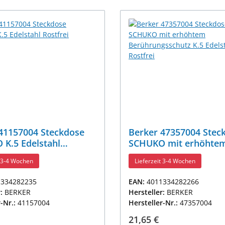
41157004 Steckdose
Berker 47357004 Stec
K.5 Edelstahl
SCHUKO mit erhöhte
i
Berührungsschutz K.5
t 3-4 Wochen
Lieferzeit 3-4 Wochen
Edelstahl Rostfrei
1334282235
EAN:
4011334282266
r:
BERKER
Hersteller:
BERKER
r-Nr.:
41157004
Hersteller-Nr.:
47357004
r Preis:
Regulärer Preis:
21,65 €