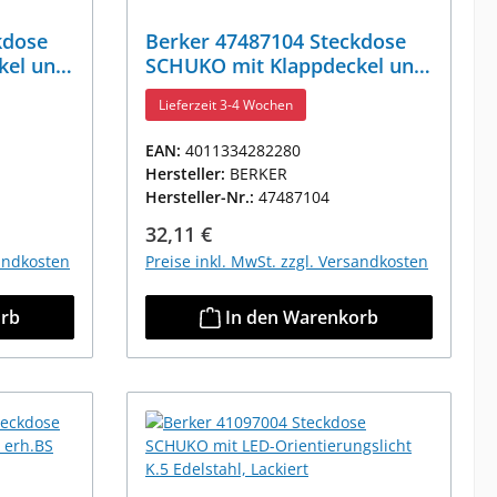
kdose
Berker 47487104 Steckdose
kel und
SCHUKO mit Klappdeckel und
Beschriftungsfeld K.5
Lieferzeit 3-4 Wochen
Edelstahl Rostfrei
EAN:
4011334282280
Hersteller:
BERKER
Hersteller-Nr.:
47487104
Regulärer Preis:
32,11 €
sandkosten
Preise inkl. MwSt. zzgl. Versandkosten
orb
In den Warenkorb