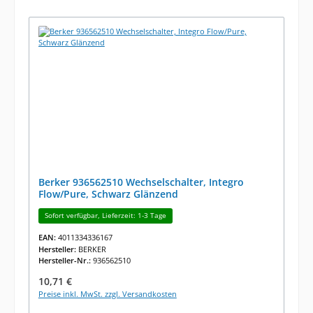
Berker 936562510 Wechselschalter, Integro
Flow/Pure, Schwarz Glänzend
Sofort verfügbar, Lieferzeit: 1-3 Tage
EAN:
4011334336167
Hersteller:
BERKER
Hersteller-Nr.:
936562510
Regulärer Preis:
10,71 €
Preise inkl. MwSt. zzgl. Versandkosten