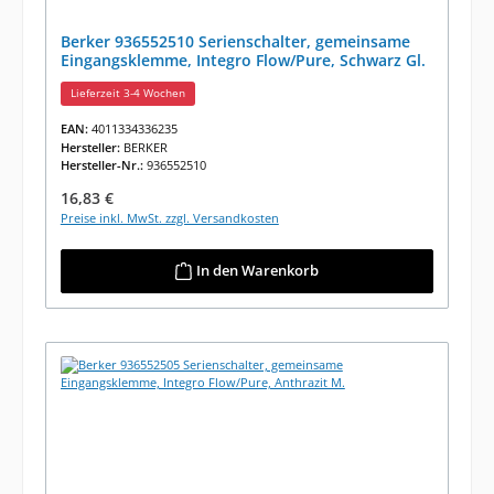
Berker 936552510 Serienschalter, gemeinsame
Eingangsklemme, Integro Flow/Pure, Schwarz Gl.
Lieferzeit 3-4 Wochen
EAN:
4011334336235
Hersteller:
BERKER
Hersteller-Nr.:
936552510
Regulärer Preis:
16,83 €
Preise inkl. MwSt. zzgl. Versandkosten
In den Warenkorb