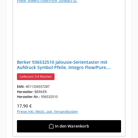
Berker 936532510 Jalousie-Serientaster mit
Aufdruck Symbol Pfeile, Integro Flow/Pure,
Schwarz Gl.
Lieferzeit 3-4 Wochen
EAN:
4011334337287
Hersteller:
BERKER
Hersteller-Nr.:
936532510
Regulärer Preis:
17,90 €
Preise inkl. MwSt. zzgl. Versandkosten
In den Warenkorb