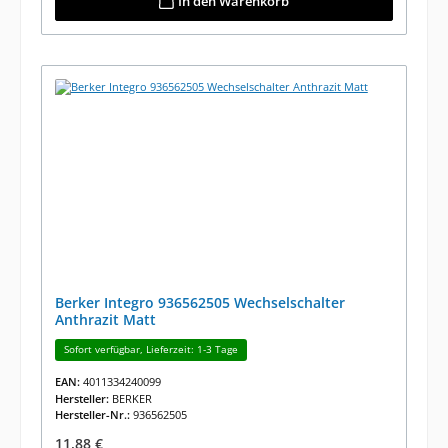
In den Warenkorb
Berker Integro 936562505 Wechselschalter
Anthrazit Matt
Sofort verfügbar, Lieferzeit: 1-3 Tage
EAN:
4011334240099
Hersteller:
BERKER
Hersteller-Nr.:
936562505
Regulärer Preis:
11,88 €