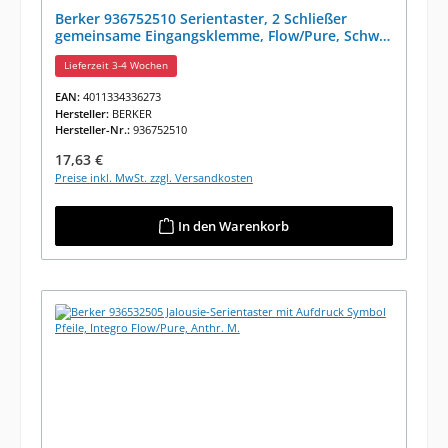
Berker 936752510 Serientaster, 2 Schließer
gemeinsame Eingangsklemme, Flow/Pure, Schw.
Gl.
Lieferzeit 3-4 Wochen
EAN:
4011334336273
Hersteller:
BERKER
Hersteller-Nr.:
936752510
Regulärer Preis:
17,63 €
Preise inkl. MwSt. zzgl. Versandkosten
In den Warenkorb