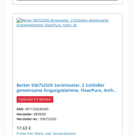
Berker 936752505 Serientaster, 2 Schließer
gemeinsame Eingangsklemme, Flow/Pure, Anthr.
M.
Lieferzeit 3-4 Wochen
EAN:
4011334240365
Hersteller:
BERKER
Hersteller-Nr.:
936752505
Regulärer Preis:
17,63 €
Preise inkl. MwSt. zzgl. Versandkosten