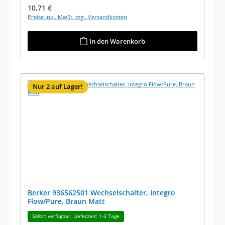
Regulärer Preis:
10,71 €
Preise inkl. MwSt. zzgl. Versandkosten
In den Warenkorb
Nur 2 auf Lager!
Berker 936562501 Wechselschalter, Integro
Flow/Pure, Braun Matt
Sofort verfügbar, Lieferzeit: 1-3 Tage