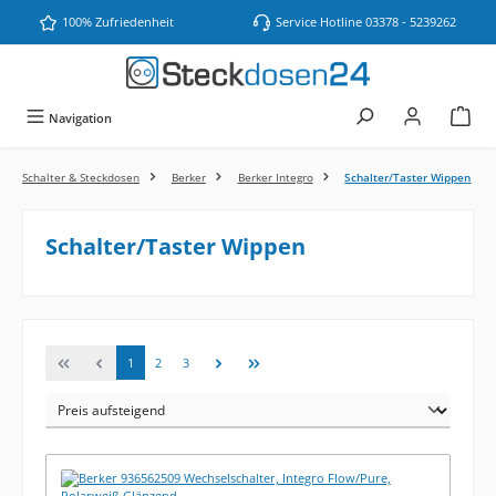
Zum Hauptinhalt springen
100% Zufriedenheit
Service Hotline 03378 - 5239262
Navigation
Schalter & Steckdosen
Berker
Berker Integro
Schalter/Taster Wippen
Schalter/Taster Wippen
Seite
Seite
Seite
1
2
3