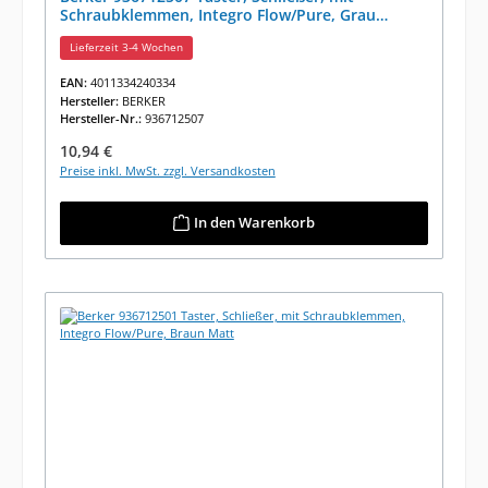
Schraubklemmen, Integro Flow/Pure, Grau
Glänzend
Lieferzeit 3-4 Wochen
EAN:
4011334240334
Hersteller:
BERKER
Hersteller-Nr.:
936712507
Regulärer Preis:
10,94 €
Preise inkl. MwSt. zzgl. Versandkosten
In den Warenkorb