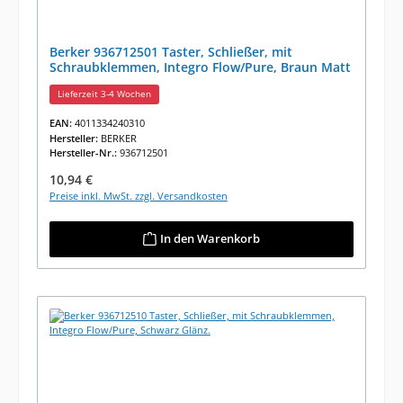
Berker 936712501 Taster, Schließer, mit
Schraubklemmen, Integro Flow/Pure, Braun Matt
Lieferzeit 3-4 Wochen
EAN:
4011334240310
Hersteller:
BERKER
Hersteller-Nr.:
936712501
Regulärer Preis:
10,94 €
Preise inkl. MwSt. zzgl. Versandkosten
In den Warenkorb