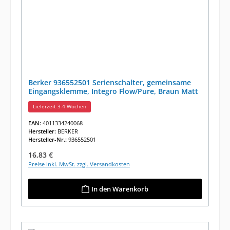
Berker 936552501 Serienschalter, gemeinsame
Eingangsklemme, Integro Flow/Pure, Braun Matt
Lieferzeit 3-4 Wochen
EAN:
4011334240068
Hersteller:
BERKER
Hersteller-Nr.:
936552501
Regulärer Preis:
16,83 €
Preise inkl. MwSt. zzgl. Versandkosten
In den Warenkorb