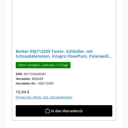
Berker 936712509 Taster, Schließer, mit
Schraubklemmen, Integro Flow/Pure, Polarweiß
Gl.
Sofort verfügbar, Lieferzeit: 1-3 Tage
EAN:
4011334240341
Hersteller:
BERKER
Hersteller-Nr.:
936712509
Regulärer Preis:
10,94 €
Preise inkl. MwSt. zzgl. Versandkosten
In den Warenkorb