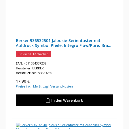
Berker 936532501 Jalousie-Serientaster mit
Aufdruck Symbol Pfeile, Integro Flow/Pure, Braun
M.
Lieferzeit 3-4 Wochen
EAN:
4011334337232
Hersteller:
BERKER
Hersteller-Nr.:
936532501
Regulärer Preis:
17,90 €
Preise inkl. MwSt. zzgl. Versandkosten
In den Warenkorb