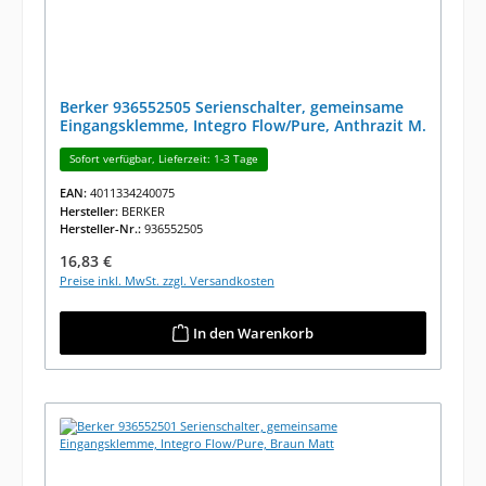
Berker 936552505 Serienschalter, gemeinsame
Eingangsklemme, Integro Flow/Pure, Anthrazit M.
Sofort verfügbar, Lieferzeit: 1-3 Tage
EAN:
4011334240075
Hersteller:
BERKER
Hersteller-Nr.:
936552505
Regulärer Preis:
16,83 €
Preise inkl. MwSt. zzgl. Versandkosten
In den Warenkorb