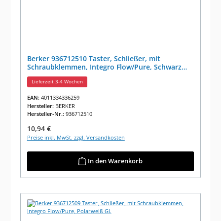
Berker 936712510 Taster, Schließer, mit
Schraubklemmen, Integro Flow/Pure, Schwarz
Glänz.
Lieferzeit 3-4 Wochen
EAN:
4011334336259
Hersteller:
BERKER
Hersteller-Nr.:
936712510
Regulärer Preis:
10,94 €
Preise inkl. MwSt. zzgl. Versandkosten
In den Warenkorb