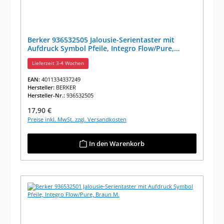
Berker 936532505 Jalousie-Serientaster mit
Aufdruck Symbol Pfeile, Integro Flow/Pure,
Anthr. M.
Lieferzeit 3-4 Wochen
EAN:
4011334337249
Hersteller:
BERKER
Hersteller-Nr.:
936532505
Regulärer Preis:
17,90 €
Preise inkl. MwSt. zzgl. Versandkosten
In den Warenkorb