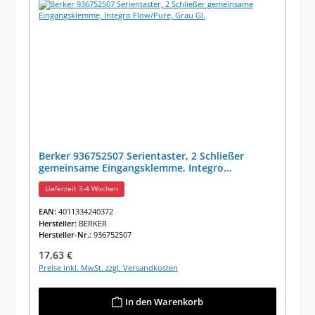
Berker 936752507 Serientaster, 2 Schließer
gemeinsame Eingangsklemme, Integro
Flow/Pure, Grau Gl.
Lieferzeit 3-4 Wochen
EAN:
4011334240372
Hersteller:
BERKER
Hersteller-Nr.:
936752507
Regulärer Preis:
17,63 €
Preise inkl. MwSt. zzgl. Versandkosten
In den Warenkorb