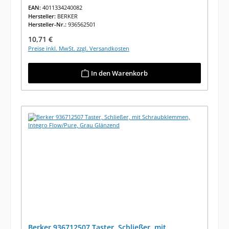
EAN:
4011334240082
Hersteller:
BERKER
Hersteller-Nr.:
936562501
Regulärer Preis:
10,71 €
Preise inkl. MwSt. zzgl. Versandkosten
In den Warenkorb
Berker 936712507 Taster, Schließer, mit