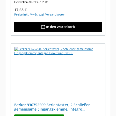
Hersteller-Nr.:
936752501
Regulärer Preis:
17,63 €
Preise inkl. MwSt. zzgl. Versandkosten
In den Warenkorb
Berker 936752509 Serientaster, 2 Schließer
gemeinsame Eingangsklemme, Integro
Flow/Pure, Pw Gl.