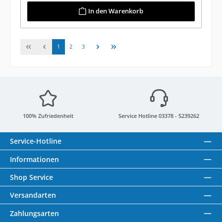
In den Warenkorb
Seite
Seite
Seite
1
2
3
100% Zufriedenheit
Service Hotline 03378 - 5239262
Service-Hotline
Informationen
Shop Service
Versandarten
Zahlungsarten