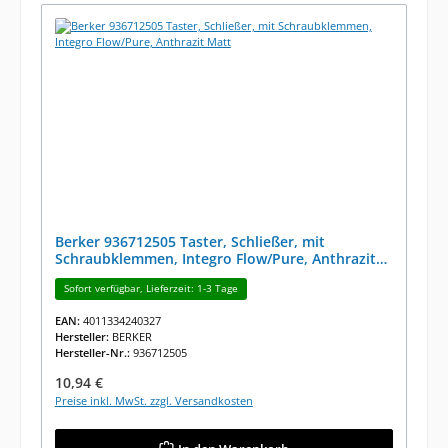
Berker 936712505 Taster, Schließer, mit
Schraubklemmen, Integro Flow/Pure, Anthrazit
Matt
Sofort verfügbar, Lieferzeit: 1-3 Tage
EAN:
4011334240327
Hersteller:
BERKER
Hersteller-Nr.:
936712505
Regulärer Preis:
10,94 €
Preise inkl. MwSt. zzgl. Versandkosten