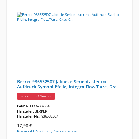
Berker 936532507 Jalousie-Serientaster mit
Aufdruck Symbol Pfeile, Integro Flow/Pure, Grau
Gl.
Lieferzeit 3-4 Wochen
EAN:
4011334337256
Hersteller:
BERKER
Hersteller-Nr.:
936532507
Regulärer Preis:
17,90 €
Preise inkl. MwSt. zzgl. Versandkosten