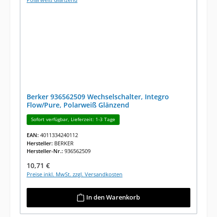
Berker 936562509 Wechselschalter, Integro
Flow/Pure, Polarweiß Glänzend
Sofort verfügbar, Lieferzeit: 1-3 Tage
EAN:
4011334240112
Hersteller:
BERKER
Hersteller-Nr.:
936562509
Regulärer Preis:
10,71 €
Preise inkl. MwSt. zzgl. Versandkosten
In den Warenkorb