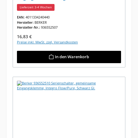
Lieferzeit 3-4 Wochen
EAN:
4011334240440
Hersteller:
BERKER
Hersteller-Nr.:
936552507
Regulärer Preis:
16,83 €
Preise inkl. MwSt. zzgl. Versandkosten
In den Warenkorb