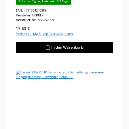
Sofort verfügbar, Lieferzeit: 1-3 Tage
EAN:
4011334240389
Hersteller:
BERKER
Hersteller-Nr.:
936752509
Regulärer Preis:
17,63 €
Preise inkl. MwSt. zzgl. Versandkosten
In den Warenkorb