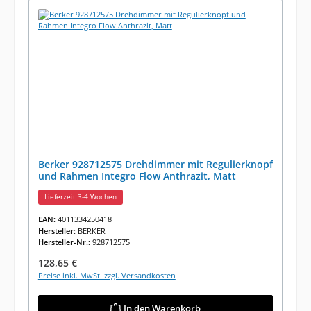
Berker 928712575 Drehdimmer mit Regulierknopf
und Rahmen Integro Flow Anthrazit, Matt
Lieferzeit 3-4 Wochen
EAN:
4011334250418
Hersteller:
BERKER
Hersteller-Nr.:
928712575
Regulärer Preis:
128,65 €
Preise inkl. MwSt. zzgl. Versandkosten
In den Warenkorb