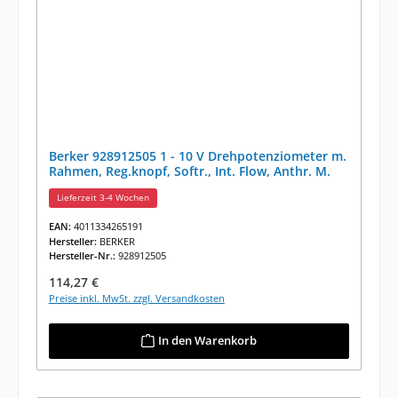
Berker 928912505 1 - 10 V Drehpotenziometer m.
Rahmen, Reg.knopf, Softr., Int. Flow, Anthr. M.
Lieferzeit 3-4 Wochen
EAN:
4011334265191
Hersteller:
BERKER
Hersteller-Nr.:
928912505
Regulärer Preis:
114,27 €
Preise inkl. MwSt. zzgl. Versandkosten
In den Warenkorb