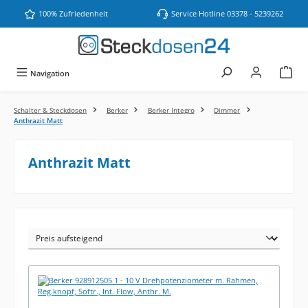
Zum Hauptinhalt springen
100% Zufriedenheit
Service Hotline 03378 - 5239262
Navigation
Schalter & Steckdosen
Berker
Berker Integro
Dimmer
Anthrazit Matt
Anthrazit Matt