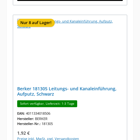
Nur 8 auf Lager!
Berker 181305 Leitungs- und Kanaleinführung,
Aufputz, Schwarz
Sofort verfügbar, Lieferzeit: 1-3 Tage
EAN:
4011334018506
Hersteller:
BERKER
Hersteller-Nr.:
181305
Regulärer Preis:
1,92 €
Preise inkl. MwSt. zzgl. Versandkosten