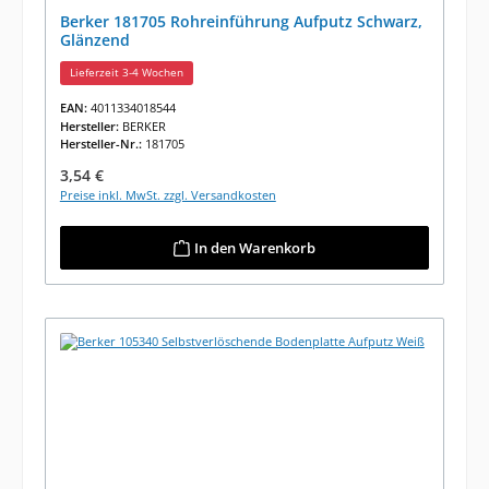
Berker 181705 Rohreinführung Aufputz Schwarz,
Glänzend
Lieferzeit 3-4 Wochen
EAN:
4011334018544
Hersteller:
BERKER
Hersteller-Nr.:
181705
Regulärer Preis:
3,54 €
Preise inkl. MwSt. zzgl. Versandkosten
In den Warenkorb