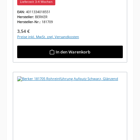
Lieferzeit 3-4 Wochen
EAN:
4011334018551
Hersteller:
BERKER
Hersteller-Nr.:
181709
Regulärer Preis:
3,54 €
Preise inkl. MwSt. zzgl. Versandkosten
In den Warenkorb