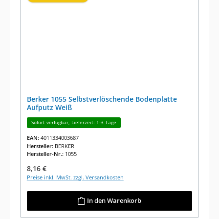
Berker 1055 Selbstverlöschende Bodenplatte
Aufputz Weiß
Sofort verfügbar, Lieferzeit: 1-3 Tage
EAN:
4011334003687
Hersteller:
BERKER
Hersteller-Nr.:
1055
Regulärer Preis:
8,16 €
Preise inkl. MwSt. zzgl. Versandkosten
In den Warenkorb