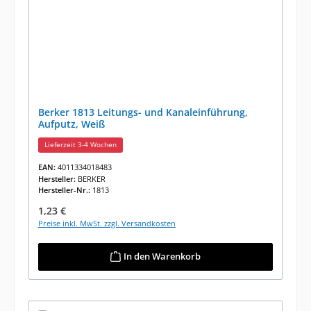
Berker 1813 Leitungs- und Kanaleinführung,
Aufputz, Weiß
Lieferzeit 3-4 Wochen
EAN:
4011334018483
Hersteller:
BERKER
Hersteller-Nr.:
1813
Regulärer Preis:
1,23 €
Preise inkl. MwSt. zzgl. Versandkosten
In den Warenkorb