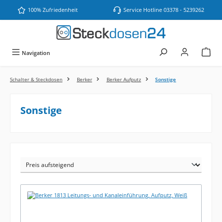
Zum Hauptinhalt springen
100% Zufriedenheit
Service Hotline 03378 - 5239262
Navigation
Schalter & Steckdosen
Berker
Berker Aufputz
Sonstige
Sonstige