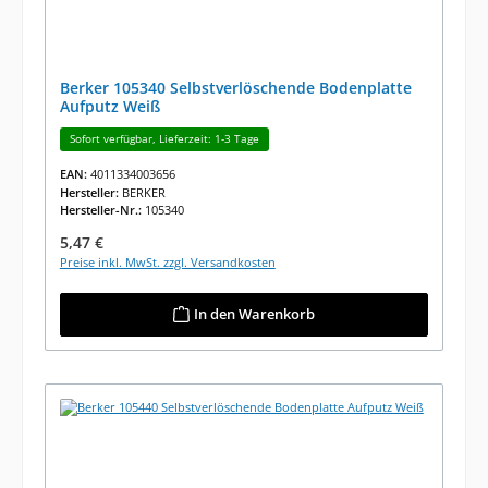
Berker 105340 Selbstverlöschende Bodenplatte
Aufputz Weiß
Sofort verfügbar, Lieferzeit: 1-3 Tage
EAN:
4011334003656
Hersteller:
BERKER
Hersteller-Nr.:
105340
Regulärer Preis:
5,47 €
Preise inkl. MwSt. zzgl. Versandkosten
In den Warenkorb