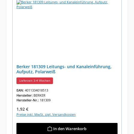
Berker 181309 Leitungs- und Kanaleinführung,
Aufputz, Polarweiß
Lieferzeit 3-4 Wochen
EAN:
4011334018513
Hersteller:
BERKER
Hersteller-Nr.:
181309
Regulärer Preis:
1,92 €
Preise inkl. MwSt. zzgl. Versandkosten
In den Warenkorb