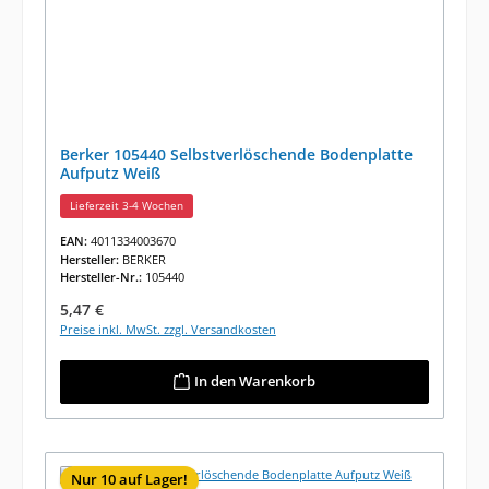
Berker 105440 Selbstverlöschende Bodenplatte
Aufputz Weiß
Lieferzeit 3-4 Wochen
EAN:
4011334003670
Hersteller:
BERKER
Hersteller-Nr.:
105440
Regulärer Preis:
5,47 €
Preise inkl. MwSt. zzgl. Versandkosten
In den Warenkorb
Nur 10 auf Lager!