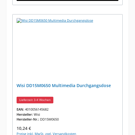
Wisi DD15M0650 Multimedia Durchgangsdose
Lieferzeit 3-4 Wochen
EAN:
4010056145682
Hersteller:
Wisi
Hersteller-Nr.:
DD15M0650
Regulärer Preis:
10,24 €
Preise inkl. MwSt. zzgl. Versandkosten