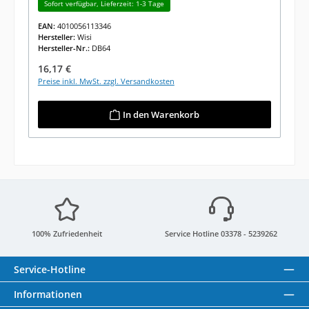
Sofort verfügbar, Lieferzeit: 1-3 Tage
EAN:
4010056113346
Hersteller:
Wisi
Hersteller-Nr.:
DB64
Regulärer Preis:
16,17 €
Preise inkl. MwSt. zzgl. Versandkosten
In den Warenkorb
100% Zufriedenheit
Service Hotline 03378 - 5239262
Service-Hotline
Informationen