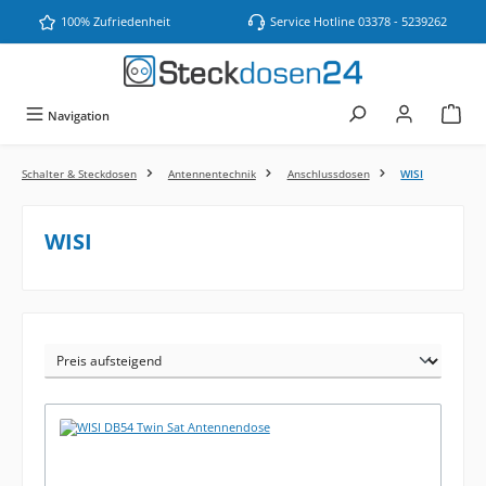
Zum Hauptinhalt springen
100% Zufriedenheit
Service Hotline 03378 - 5239262
Navigation
Schalter & Steckdosen
Antennentechnik
Anschlussdosen
WISI
WISI