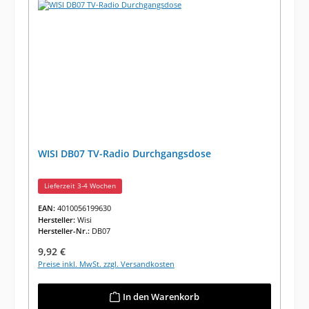
WISI DB07 TV-Radio Durchgangsdose
Lieferzeit 3-4 Wochen
EAN:
4010056199630
Hersteller:
Wisi
Hersteller-Nr.:
DB07
Regulärer Preis:
9,92 €
Preise inkl. MwSt. zzgl. Versandkosten
In den Warenkorb