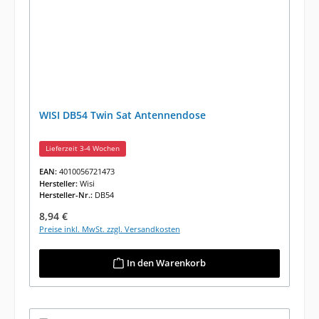
WISI DB54 Twin Sat Antennendose
Lieferzeit 3-4 Wochen
EAN:
4010056721473
Hersteller:
Wisi
Hersteller-Nr.:
DB54
Regulärer Preis:
8,94 €
Preise inkl. MwSt. zzgl. Versandkosten
In den Warenkorb