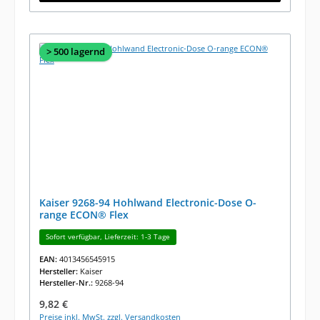
> 500 lagernd
Kaiser 9268-94 Hohlwand Electronic-Dose O-
range ECON® Flex
Sofort verfügbar, Lieferzeit: 1-3 Tage
EAN:
4013456545915
Hersteller:
Kaiser
Hersteller-Nr.:
9268-94
Regulärer Preis:
9,82 €
Preise inkl. MwSt. zzgl. Versandkosten