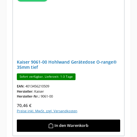
Kaiser 9061-00 Hohlwand Gerätedose O-range®
35mm tief
Sofort verfügbar, Lieferzeit: 1-3 Tage
EAN:
4013456210509
Hersteller:
Kaiser
Hersteller-Nr.:
9061-00
Regulärer Preis:
70,46 €
Preise inkl. MwSt. zzgl. Versandkosten
In den Warenkorb