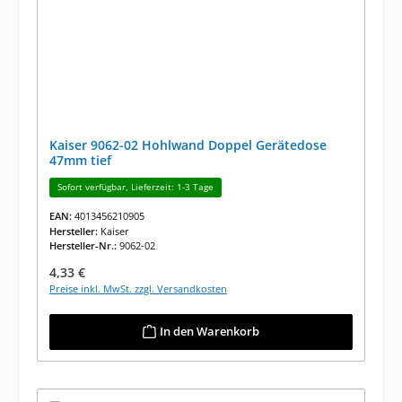
Kaiser 9062-02 Hohlwand Doppel Gerätedose
47mm tief
Sofort verfügbar, Lieferzeit: 1-3 Tage
EAN:
4013456210905
Hersteller:
Kaiser
Hersteller-Nr.:
9062-02
Regulärer Preis:
4,33 €
Preise inkl. MwSt. zzgl. Versandkosten
In den Warenkorb