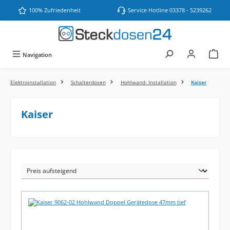
Zum Hauptinhalt springen
100% Zufriedenheit
Service Hotline 03378 - 5239262
Navigation
Elektroinstallation
Schalterdosen
Hohlwand- Installation
Kaiser
Kaiser