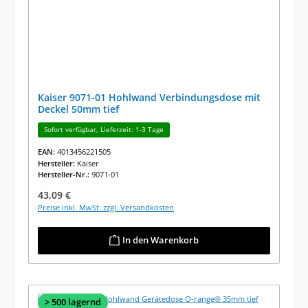
Kaiser 9071-01 Hohlwand Verbindungsdose mit
Deckel 50mm tief
Sofort verfügbar, Lieferzeit: 1-3 Tage
EAN:
4013456221505
Hersteller:
Kaiser
Hersteller-Nr.:
9071-01
Regulärer Preis:
43,09 €
Preise inkl. MwSt. zzgl. Versandkosten
In den Warenkorb
> 500 lagernd