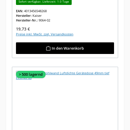
Sofort verfügbar, Lieferzeit: 1-3 Tage
EAN:
4013456548268
Hersteller:
Kaiser
Hersteller-Nr.:
9064-02
Regulärer Preis:
19,73 €
Preise inkl. MwSt. zzgl. Versandkosten
In den Warenkorb
> 500 lagernd