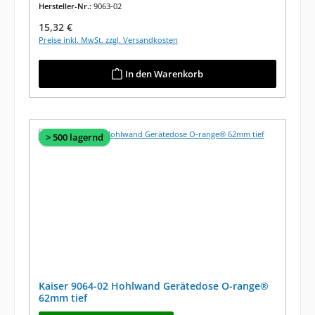
Hersteller-Nr.:
9063-02
Regulärer Preis:
15,32 €
Preise inkl. MwSt. zzgl. Versandkosten
In den Warenkorb
> 500 lagernd
Kaiser 9064-02 Hohlwand Gerätedose O-range®
62mm tief