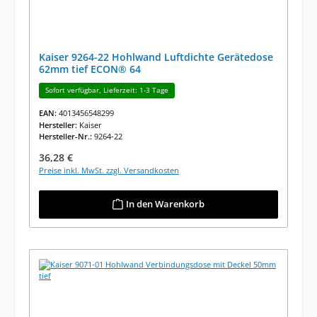
Kaiser 9264-22 Hohlwand Luftdichte Gerätedose
62mm tief ECON® 64
Sofort verfügbar, Lieferzeit: 1-3 Tage
EAN:
4013456548299
Hersteller:
Kaiser
Hersteller-Nr.:
9264-22
Regulärer Preis:
36,28 €
Preise inkl. MwSt. zzgl. Versandkosten
In den Warenkorb