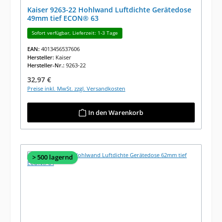
Kaiser 9263-22 Hohlwand Luftdichte Gerätedose
49mm tief ECON® 63
Sofort verfügbar, Lieferzeit: 1-3 Tage
EAN:
4013456537606
Hersteller:
Kaiser
Hersteller-Nr.:
9263-22
Regulärer Preis:
32,97 €
Preise inkl. MwSt. zzgl. Versandkosten
In den Warenkorb
> 500 lagernd