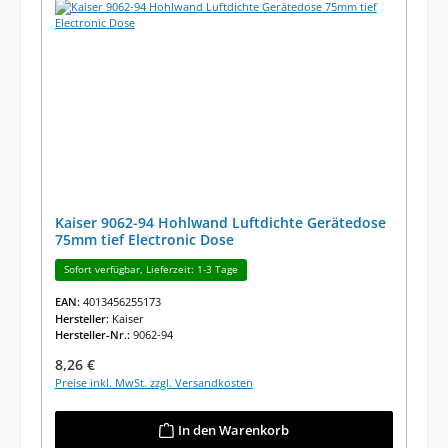
Kaiser 9062-94 Hohlwand Luftdichte Gerätedose
75mm tief Electronic Dose
Sofort verfügbar, Lieferzeit: 1-3 Tage
EAN:
4013456255173
Hersteller:
Kaiser
Hersteller-Nr.:
9062-94
Regulärer Preis:
8,26 €
Preise inkl. MwSt. zzgl. Versandkosten
In den Warenkorb