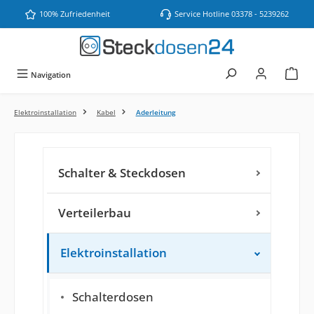
Zum Hauptinhalt springen
100% Zufriedenheit
Service Hotline 03378 - 5239262
Navigation
Elektroinstallation
Kabel
Aderleitung
Schalter & Steckdosen
Verteilerbau
Elektroinstallation
Schalterdosen