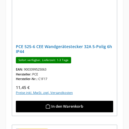
PCE 525-6 CEE Wandgerätestecker 32A 5-Polig 6h
IP44
Sofort verfügbar, Lieferzeit: 1-3 Tage
EAN:
9003399525063
Hersteller:
PCE
Hersteller-Nr.:
C1F17
Regulärer Preis:
11,45 €
Preise inkl. MwSt. zzgl. Versandkosten
In den Warenkorb