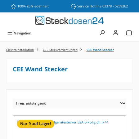
Zum Hauptinhalt springen
100% Zufriedenheit
Service Hotline 03378 - 5239262
Navigation
Elektroinstallation
CEE Steckvorrichtungen
CEE Wand Stecker
CEE Wand Stecker
Nur 9 auf Lager!