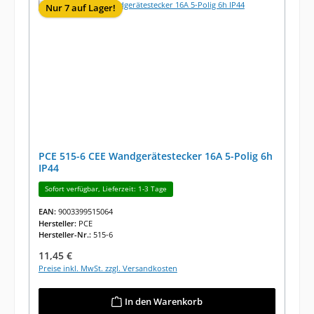
Nur 7 auf Lager!
PCE 515-6 CEE Wandgerätestecker 16A 5-Polig 6h
IP44
Sofort verfügbar, Lieferzeit: 1-3 Tage
EAN:
9003399515064
Hersteller:
PCE
Hersteller-Nr.:
515-6
Regulärer Preis:
11,45 €
Preise inkl. MwSt. zzgl. Versandkosten
In den Warenkorb