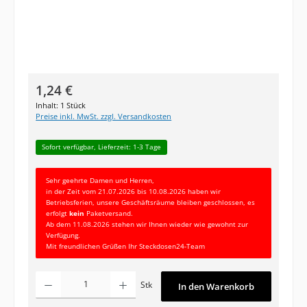
Regulärer Preis:
1,24 €
Inhalt:
1 Stück
Preise inkl. MwSt. zzgl. Versandkosten
Sofort verfügbar, Lieferzeit: 1-3 Tage
Sehr geehrte Damen und Herren,
in der Zeit vom 21.07.2026 bis 10.08.2026 haben wir
Betriebsferien, unsere Geschäftsräume bleiben geschlossen, es
erfolgt
kein
Paketversand.
Ab dem 11.08.2026 stehen wir Ihnen wieder wie gewohnt zur
Verfügung.
Mit freundlichen Grüßen Ihr Steckdosen24-Team
Produkt Anzahl: Gib den gewünschten Wert ein oder benutze die Schaltfläc
Stk
In den Warenkorb