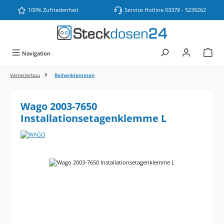
Zum Hauptinhalt springen
100% Zufriedenheit
Service Hotline 03378 - 5239262
Navigation
Verteilerbau
Reihenklemmen
Wago 2003-7650
Installationsetagenklemme L
Bildergalerie überspringen