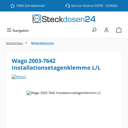
Zum Hauptinhalt springen
100% Zufriedenheit
Service Hotline 03378 - 5239262
Navigation
Verteilerbau
Reihenklemmen
Wago 2003-7642
Installationsetagenklemme L/L
Bildergalerie überspringen