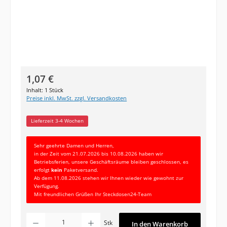
Regulärer Preis:
1,07 €
Inhalt:
1 Stück
Preise inkl. MwSt. zzgl. Versandkosten
Lieferzeit 3-4 Wochen
Sehr geehrte Damen und Herren,
in der Zeit vom 21.07.2026 bis 10.08.2026 haben wir
Betriebsferien, unsere Geschäftsräume bleiben geschlossen, es
erfolgt
kein
Paketversand.
Ab dem 11.08.2026 stehen wir Ihnen wieder wie gewohnt zur
Verfügung.
Mit freundlichen Grüßen Ihr Steckdosen24-Team
Produkt Anzahl: Gib den gewünschten Wert ein oder benutze die Schaltfläc
Stk
In den Warenkorb