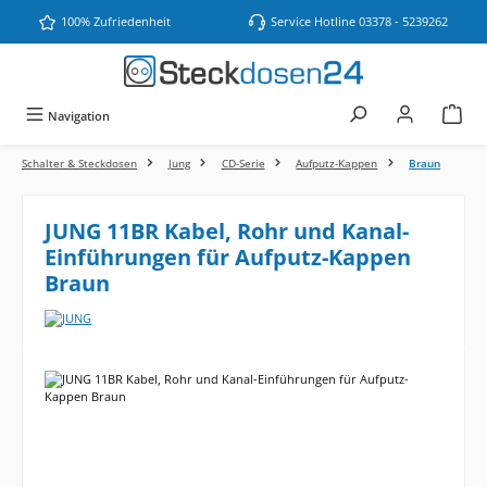
Zum Hauptinhalt springen
100% Zufriedenheit
Service Hotline 03378 - 5239262
Navigation
Schalter & Steckdosen
Jung
CD-Serie
Aufputz-Kappen
Braun
JUNG 11BR Kabel, Rohr und Kanal-
Einführungen für Aufputz-Kappen
Braun
Bildergalerie überspringen