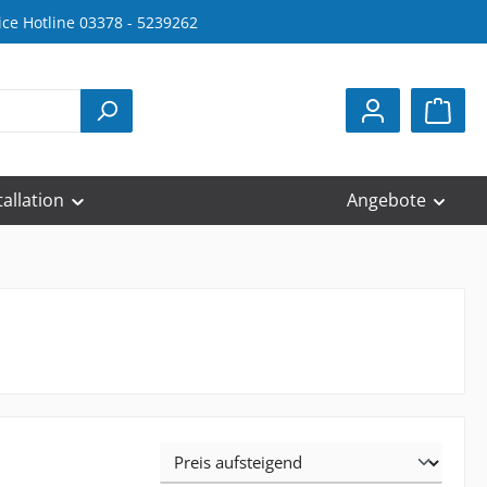
ice Hotline 03378 - 5239262
tallation
Angebote