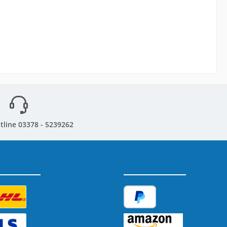
tline 03378 - 5239262
sandarten
Zahlungsarten
tzerdefiniertes Bild 1
PayPal