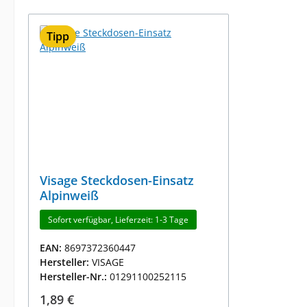
Tipp
Visage Steckdosen-Einsatz
Alpinweiß
Sofort verfügbar, Lieferzeit: 1-3 Tage
EAN:
8697372360447
Hersteller:
VISAGE
Hersteller-Nr.:
01291100252115
Regulärer Preis:
1,89 €