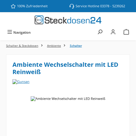
Zum Hauptinhalt springen
100% Zufriedenheit
Service Hotline 03378 - 5239262
Navigation
Schalter & Steckdosen
Ambiente
Schalter
Ambiente Wechselschalter mit LED
Reinweiß
Bildergalerie überspringen