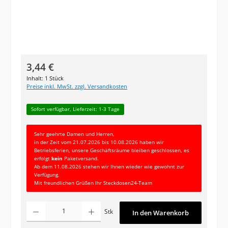
Regulärer Preis:
3,44 €
Inhalt:
1 Stück
Preise inkl. MwSt. zzgl. Versandkosten
Sofort verfügbar, Lieferzeit: 1-3 Tage
Sehr geehrte Damen und Herren,
in der Zeit vom 21.07.2026 bis 10.08.2026 haben wir
Betriebsferien, unsere Geschäftsräume bleiben geschlossen, es
erfolgt
kein
Paketversand.
Ab dem 11.08.2026 stehen wir Ihnen wieder wie gewohnt zur
Verfügung.
Mit freundlichen Grüßen Ihr Steckdosen24-Team
Produkt Anzahl: Gib den gewünschten Wert ein oder benutze die Schaltfläc
Stk
In den Warenkorb