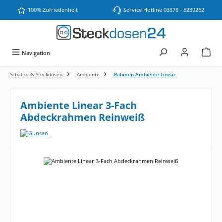
Zum Hauptinhalt springen
100% Zufriedenheit
Service Hotline 03378 - 5239262
Navigation
Schalter & Steckdosen
Ambiente
Rahmen Ambiente Linear
Ambiente Linear 3-Fach
Abdeckrahmen Reinweiß
Bildergalerie überspringen