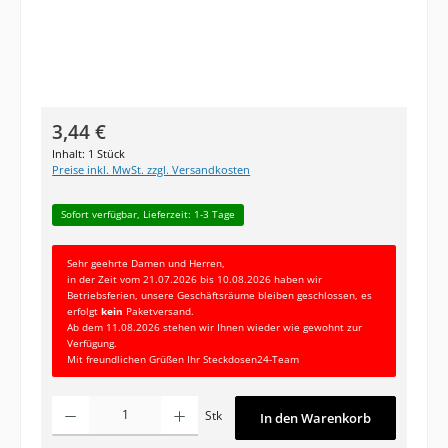
Regulärer Preis:
3,44 €
Inhalt:
1 Stück
Preise inkl. MwSt. zzgl. Versandkosten
Sofort verfügbar, Lieferzeit: 1-3 Tage
Sehr geehrte Damen und Herren,
in der Zeit vom 21.07.2026 bis 10.08.2026 haben wir
Betriebsferien, unsere Geschäftsräume bleiben geschlossen, es
erfolgt
kein
Paketversand.
Ab dem 11.08.2026 stehen wir Ihnen wieder wie gewohnt zur
Verfügung.
Mit freundlichen Grüßen Ihr Steckdosen24-Team
Produkt Anzahl: Gib den gewünschten Wert ein oder benutze die Schaltfläc
Stk
In den Warenkorb