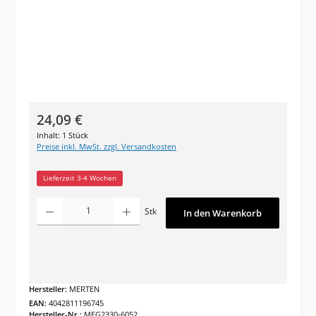
Regulärer Preis:
24,09 €
Inhalt:
1 Stück
Preise inkl. MwSt. zzgl. Versandkosten
Lieferzeit 3-4 Wochen
Produkt Anzahl: Gib den gewünschten Wert ein oder benutze die Schaltfläc
Stk
In den Warenkorb
Hersteller:
MERTEN
EAN:
4042811196745
Hersteller-Nr.:
MEG2330-6052