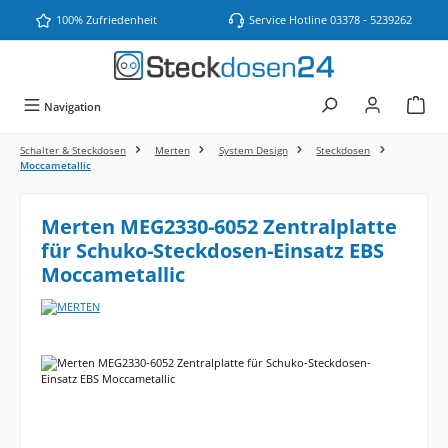
Zum Hauptinhalt springen
100% Zufriedenheit
Service Hotline 03378 - 5239262
Navigation
Schalter & Steckdosen
Merten
System Design
Steckdosen
Moccametallic
Merten MEG2330-6052 Zentralplatte
für Schuko-Steckdosen-Einsatz EBS
Moccametallic
Bildergalerie überspringen