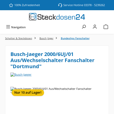
Zum Hauptinhalt springen
100% Zufriedenheit
Service Hotline 03378 - 5239262
Navigation
Schalter & Steckdosen
Busch Jäger
Bundesliga Fanschalter
Busch-Jaeger 2000/6UJ/01
Aus/Wechselschalter Fanschalter
"Dortmund"
Bildergalerie überspringen
Nur 10 auf Lager!