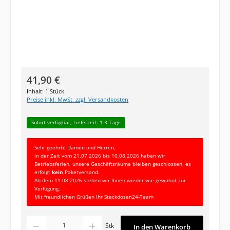
Regulärer Preis:
41,90 €
Inhalt:
1 Stück
Preise inkl. MwSt. zzgl. Versandkosten
Sofort verfügbar, Lieferzeit: 1-3 Tage
Sehr geehrte Damen und Herren,
in der Zeit vom 21.07.2026 bis 10.08.2026 haben wir
Betriebsferien, unsere Geschäftsräume bleiben geschlossen, es
erfolgt
kein
Paketversand.
Ab dem 11.08.2026 stehen wir Ihnen wieder wie gewohnt zur
Verfügung.
Mit freundlichen Grüßen Ihr Steckdosen24-Team
Produkt Anzahl: Gib den gewünschten Wert ein oder benutze die Schaltfläc
Stk
In den Warenkorb