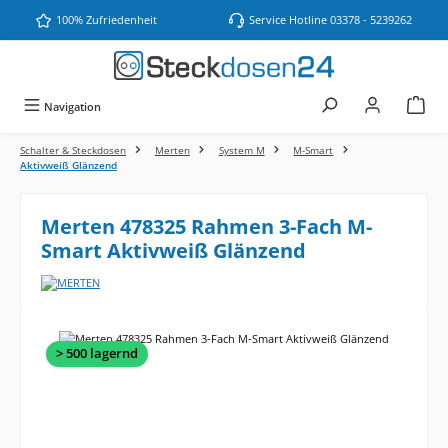
Zum Hauptinhalt springen
100% Zufriedenheit
Service Hotline 03378 - 5239262
Navigation
Schalter & Steckdosen
Merten
System M
M-Smart
Aktivweiß Glänzend
Merten 478325 Rahmen 3-Fach M-
Smart Aktivweiß Glänzend
Bildergalerie überspringen
> 500 lagernd