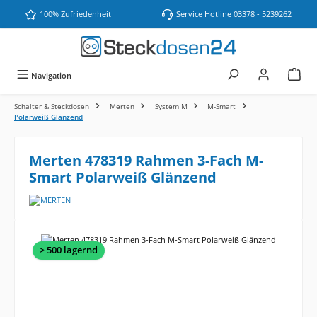
Zum Hauptinhalt springen
100% Zufriedenheit
Service Hotline 03378 - 5239262
Navigation
Schalter & Steckdosen
Merten
System M
M-Smart
Polarweiß Glänzend
Merten 478319 Rahmen 3-Fach M-
Smart Polarweiß Glänzend
Bildergalerie überspringen
> 500 lagernd