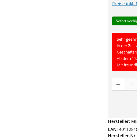
Preise inkl.
Sofort verfü
Sehr geehr
in der Zeit
Geschäftsr
Ab dem 11.
Mit freund
Produkt Anz
Hersteller:
ME
EAN:
4011281
Hersteller-Nr.