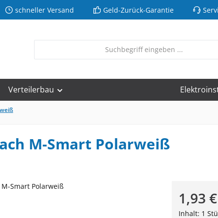
schneller Versand
Geld-Zurück-Garantie
Serv
Verteilerbau
Elektroins
rweiß
ach M-Smart Polarweiß
Regulärer Pr
1,93 €
Inhalt:
1 Stü