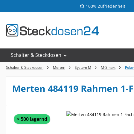
100% Zufriedenheit
 Hauptinhalt springen
Zur Suche springen
Zur Hauptnavigation springen
Schalter & Steckdosen
Schalter & Steckdosen
Merten
System M
M-Smart
Pola
Merten 484119 Rahmen 1-F
Bildergalerie überspringen
> 500 lagernd