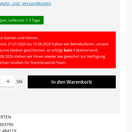
 MwSt. zzgl. Versandkosten
gbar, Lieferzeit: 1-3 Tage
te Damen und Herren,
 vom 21.07.2026 bis 10.08.2026 haben wir Betriebsferien, unsere
äume bleiben geschlossen, es erfolgt
kein
Paketversand.
08.2026 stehen wir Ihnen wieder wie gewohnt zur Verfügung.
lichen Grüßen Ihr Steckdosen24-Team
ahl: Gib den gewünschten Wert ein oder benutze die Schaltfläche
Stk
In den Warenkorb
RTEN
893799
:
484119