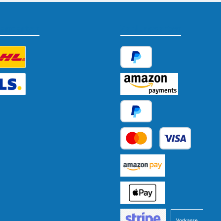
sandarten
Zahlungsarten
tzerdefiniertes Bild 1
PayPal
tzerdefiniertes Bild 2
Amazon Pay
Später Bezahlen
Kredit- oder Debitkarte
Benutzerdefiniertes Bild 1
Benutzerdefiniertes Bild 2
Vorkasse