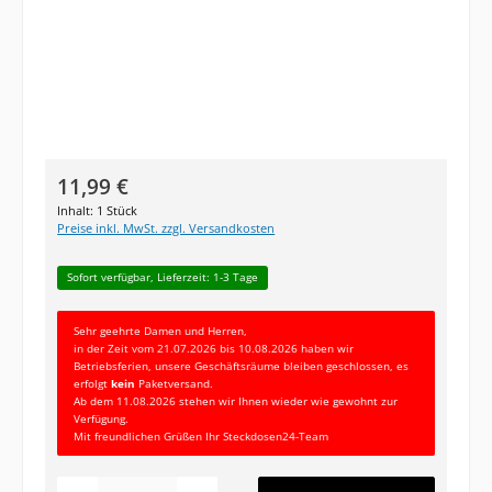
Regulärer Preis:
11,99 €
Inhalt:
1 Stück
Preise inkl. MwSt. zzgl. Versandkosten
Sofort verfügbar, Lieferzeit: 1-3 Tage
Sehr geehrte Damen und Herren,
in der Zeit vom 21.07.2026 bis 10.08.2026 haben wir
Betriebsferien, unsere Geschäftsräume bleiben geschlossen, es
erfolgt
kein
Paketversand.
Ab dem 11.08.2026 stehen wir Ihnen wieder wie gewohnt zur
Verfügung.
Mit freundlichen Grüßen Ihr Steckdosen24-Team
Produkt Anzahl: Gib den gewünschten Wert ein oder benutze die Schaltfläc