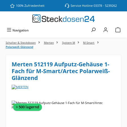
Zum Hauptinhalt springen
100% Zufriedenheit
Service Hotline 03378 - 5239262
Navigation
Schalter & Steckdosen
Merten
System M
M-Smart
Polarweiß Glänzend
Merten 512119 Aufputz-Gehäuse 1-
Fach für M-Smart/Artec Polarweiß-
Glänzend
Bildergalerie überspringen
> 500 lagernd