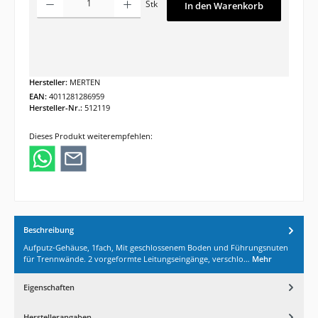
Stk
In den Warenkorb
Hersteller:
MERTEN
EAN:
4011281286959
Hersteller-Nr.:
512119
Dieses Produkt weiterempfehlen:
Beschreibung
Aufputz-Gehäuse, 1fach, Mit geschlossenem Boden und Führungsnuten
für Trennwände. 2 vorgeformte Leitungseingänge, verschlo…
Mehr
Eigenschaften
Herstellerangaben