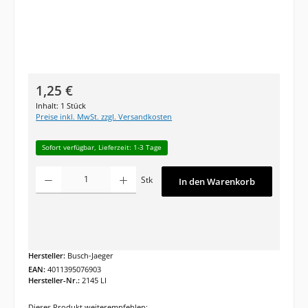
Regulärer Preis:
1,25 €
Inhalt:
1 Stück
Preise inkl. MwSt. zzgl. Versandkosten
Sofort verfügbar, Lieferzeit: 1-3 Tage
Produkt Anzahl: Gib den gewünschten Wert ein oder benutze die Schaltfläc
Stk
In den Warenkorb
Hersteller:
Busch-Jaeger
EAN:
4011395076903
Hersteller-Nr.:
2145 LI
Dieses Produkt weiterempfehlen: