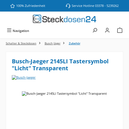
Zum Hauptinhalt springen
100% Zufriedenheit
Service Hotline 03378 - 5239262
Navigation
Schalter & Steckdosen
Busch Jäger
Zubehör
Busch-Jaeger 2145LI Tastersymbol
"Licht" Transparent
Bildergalerie überspringen