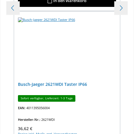
In den Warenkorb
Busch-Jaeger 2621WDI Taster IP66
Sofort verfügbar, Lieferzeit: 1-3 Tage
EAN:
4011395056004
Hersteller-Nr.:
2621WDI
Regulärer Preis:
36,62 €
Preise inkl. MwSt. zzgl. Versandkosten