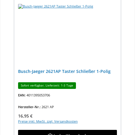
Busch-Jaeger 2621AP Taster Schließer 1-Polig
Sofort verfügbar, Lieferzeit: 1-3 Tage
EAN:
4011395053706
Hersteller-Nr.:
2621 AP
Regulärer Preis:
16,95 €
Preise inkl. MwSt. zzgl. Versandkosten