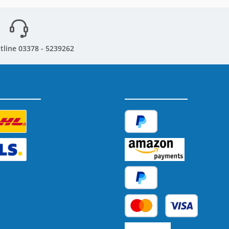
tline 03378 - 5239262
sandarten
Zahlungsarten
tzerdefiniertes Bild 1
PayPal
tzerdefiniertes Bild 2
Amazon Pay
Später Bezahlen
Kredit- oder Debitkarte