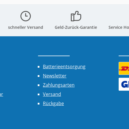
schneller Versand
Geld-Zurück-Garantie
Service Ho
Shop Service
Ver
Batterieentsorgung
Newsletter
Benu
Zahlungsarten
Benu
ar
Versand
Rückgabe