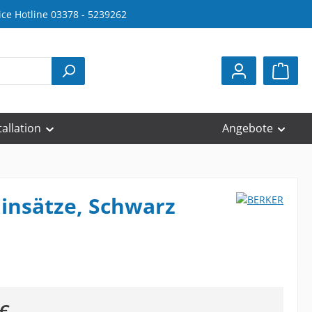
ice Hotline 03378 - 5239262
tallation
Angebote
insätze, Schwarz
eis:
€