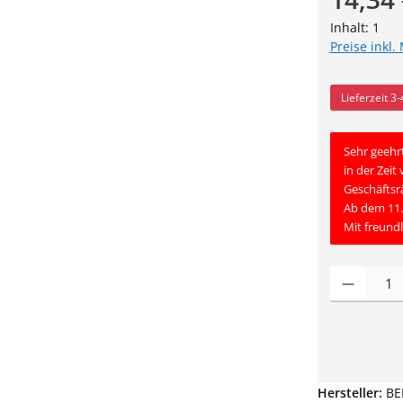
Inhalt:
1
Preise inkl.
Lieferzeit 3
Sehr geehr
in der Zeit
Geschäftsr
Ab dem 11.
Mit freund
Produkt Anz
Hersteller:
BE