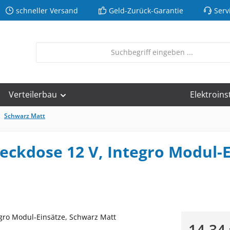
schneller Versand
Geld-Zurück-Garantie
Serv
Verteilerbau
Elektroins
Schwarz Matt
eckdose 12 V, Integro Modul-E
Regulärer Pr
14,34 