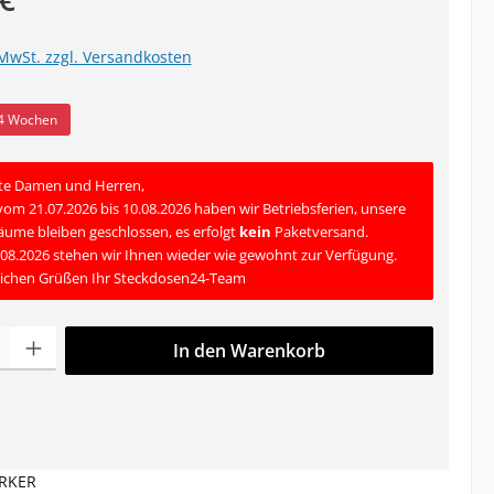
 MwSt. zzgl. Versandkosten
-4 Wochen
te Damen und Herren,
 vom 21.07.2026 bis 10.08.2026 haben wir Betriebsferien, unsere
äume bleiben geschlossen, es erfolgt
kein
Paketversand.
08.2026 stehen wir Ihnen wieder wie gewohnt zur Verfügung.
lichen Grüßen Ihr Steckdosen24-Team
ahl: Gib den gewünschten Wert ein oder benutze die Schaltfläche
In den Warenkorb
RKER