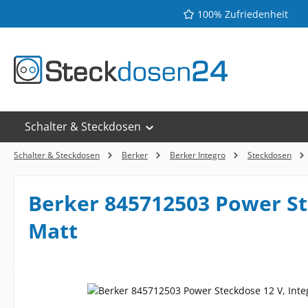
100% Zufriedenheit
 Hauptinhalt springen
Zur Suche springen
Zur Hauptnavigation springen
Schalter & Steckdosen
Schalter & Steckdosen
Berker
Berker Integro
Steckdosen
Berker 845712503 Power St
Matt
Bildergalerie überspringen