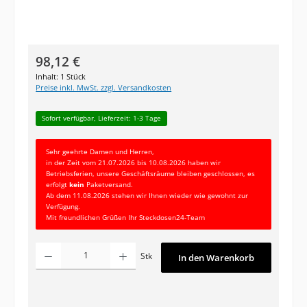
Regulärer Preis:
98,12 €
Inhalt:
1 Stück
Preise inkl. MwSt. zzgl. Versandkosten
Sofort verfügbar, Lieferzeit: 1-3 Tage
Sehr geehrte Damen und Herren,
in der Zeit vom 21.07.2026 bis 10.08.2026 haben wir
Betriebsferien, unsere Geschäftsräume bleiben geschlossen, es
erfolgt
kein
Paketversand.
Ab dem 11.08.2026 stehen wir Ihnen wieder wie gewohnt zur
Verfügung.
Mit freundlichen Grüßen Ihr Steckdosen24-Team
Produkt Anzahl: Gib den gewünschten Wert ein oder benutze die Schaltfläc
Stk
In den Warenkorb