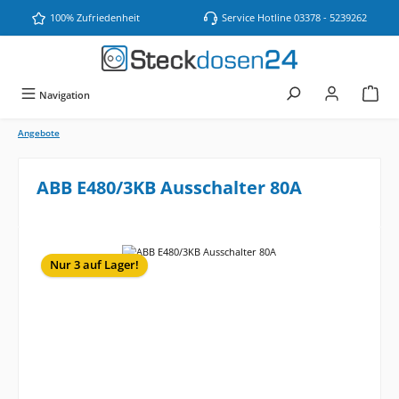
Zum Hauptinhalt springen
100% Zufriedenheit
Service Hotline 03378 - 5239262
Navigation
Angebote
ABB E480/3KB Ausschalter 80A
Bildergalerie überspringen
Nur 3 auf Lager!